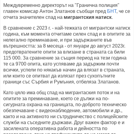
Междувременно директорът на "Гранична полиция"
главен комисар Антон Златанов съобщи пред
БНТ
, че се
отчита значителен спад на
мигрантския натиск
.
В сравнение с 2023 г. - най-тежката от мигрантски натиск
година, към момента отчитаме силен спад и в опитите за
нелегално преминаване, и при задържаните във
вътрешността: за 8 месеца - от януари до август 2023г.
предотвратените опити за влизане в страната са били
115 000. За сравнение за същия период на тези година
те са 9700 опита, като успяваме да задържим почти
всички, успели по някакъв начин да влязат в страната,
или които се опитват да излязат през сухопътните
граници със Сърбия и Румъния, отбеляза Златанов.
Като цяло има общ спад на мигрантаския поток и на
опитите за преминаване, което се дължи на по-
сигурната охрана на границата, по-доброто техническо
обезпечаване с видеонаблюдение, автомобили и др.,
както и на активното ни сътрудничество с полицейските
служби на съседните държави. Друг важен фактор е и
засилената оперативна работа и дейността по