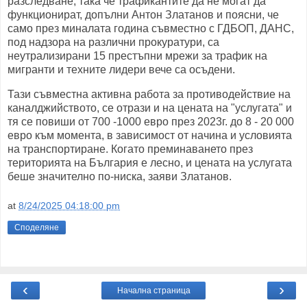
разследване, така че трафикантите да не могат да
функционират, допълни Антон Златанов и поясни, че
само през миналата година съвместно с ГДБОП, ДАНС,
под надзора на различни прокуратури, са
неутрализирани 15 престъпни мрежи за трафик на
мигранти и техните лидери вече са осъдени.
Тази съвместна активна работа за противодействие на
каналджийството, се отрази и на цената на "услугата" и
тя се повиши от 700 -1000 евро през 2023г. до 8 - 20 000
евро към момента, в зависимост от начина и условията
на транспортиране. Когато преминаването през
територията на България е лесно, и цената на услугата
беше значително по-ниска, заяви Златанов.
at
8/24/2025 04:18:00 pm
Споделяне
‹
›
Начална страница