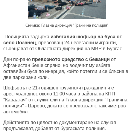
Снимка: Главна дирекция "Гранична полиция"
Полицията задържа
избягалия шофьор на буса от
село Лозенец
, превозващ 24 нелегални мигранти,
съобщават от Областната дирекция на МВР в Бургас.
Ден по-рано
превозното средство с бежанци
от
Афганистан беше спряно, но водачът му избяга,
оставяйки буса по инерция, който потегли и се блъсна в
две паркирани коли.
Шофьорът е 21-годишен грузински гражданин и е
арестуван днес около 11:00 часа в района на КПП
"Караагач" от служители на Главна дирекция "Гранична
полиция" - Царево, докато се превозвал с таксиметров
автомобил.
Действията по цялостно документиране на случая
продължават, добавят от бургаската полиция.