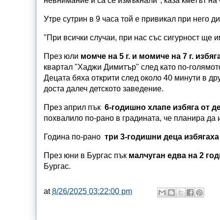
невнимание и са се измъкнали", каза кметът на
Утре сутрин в 9 часа той е привикал при него д
"При всички случаи, при нас със сигурност ще 
През юли
момче на 5 г. и момиче на 7 г. избя
квартал "Хаджи Димитър" след като по-голямото
Децата бяха открити след около 40 минути в дру
доста далеч детското заведение.
През април пък
6-годишно хлапе избяга от д
похвалило по-рано в градината, че планира да и
Година по-рано
три 3-годишни деца избягах
През юни в Бургас пък
малчуган едва на 2 го
Бургас.
at
8/26/2025 03:22:00 pm