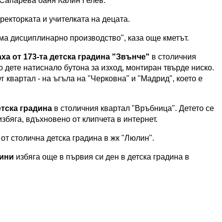
 Сапарева баня Калин Гелев.
иректорката и учителката на децата.
има дисциплинарно производство", каза още кметът.
гаха от 173-та детска градина "Звънче"
в столичния
 дете натиснало бутона за изход, монтиран твърде ниско.
г квартал - на ъгъла на "Черковна" и "Мадрид", което е
етска градина
в столичния квартал "Връбница". Детето се
збяга, вдъхновено от клипчета в интернет.
а
от столична детска градина в жк "Люлин".
дини
избяга още в първия си ден в детска градина в