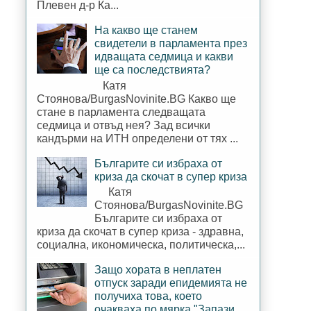
Плевен д-р Ка...
На какво ще станем
свидетели в парламента през
идващата седмица и какви
ще са последствията?
Катя
Стоянова/BurgasNovinite.BG Какво ще
стане в парламента следващата
седмица и отвъд нея? Зад всички
кандърми на ИТН определени от тях ...
Българите си избраха от
криза да скочат в супер криза
Катя
Стоянова/BurgasNovinite.BG
Българите си избраха от
криза да скочат в супер криза - здравна,
социална, икономическа, политическа,...
Защо хората в неплатен
отпуск заради епидемията не
получиха това, което
очакваха по мярка "Запази