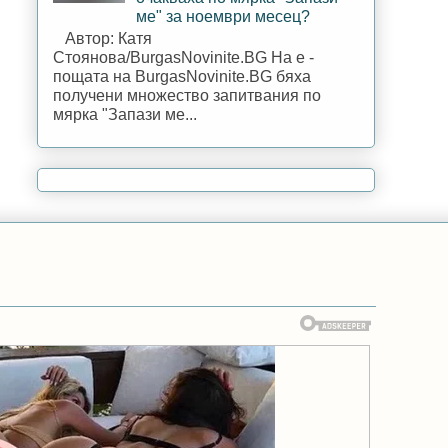
ме" за ноември месец?
Автор: Катя
Стоянова/BurgasNovinite.BG На е -
пощата на BurgasNovinite.BG бяха
получени множество запитвания по
мярка "Запази ме...