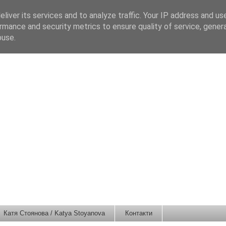
liver its services and to analyze traffic. Your IP address and us
rmance and security metrics to ensure quality of service, gene
buse.
Катя Стоянова / Katya Stoyanova
Контакти