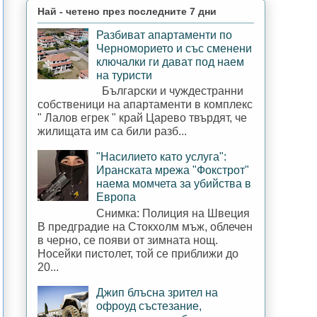
Най - четено през последните 7 дни
Разбиват апартаменти по
Черноморието и със сменени
ключалки ги дават под наем
на туристи
Български и чуждестранни
собственици на апартаменти в комплекс
" Лалов егрек " край Царево твърдят, че
жилищата им са били разб...
"Насилието като услуга":
Иранската мрежа "Фокстрот"
наема момчета за убийства в
Европа
Снимка: Полиция на Швеция
В предградие на Стокхолм мъж, облечен
в черно, се появи от зимната нощ.
Носейки пистолет, той се приближи до
20...
Джип блъсна зрител на
офроуд състезание,