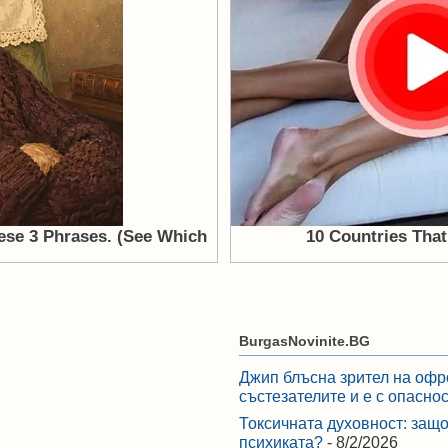
BurgasNovinite.BG
Джип блъсна зрител на офр
състезателите и е с опасно
Токсичната духовност: защо
психиката?
- 8/2/2026