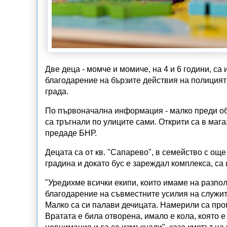
Две деца - момче и момиче, на 4 и 6 години, са
благодарение на бързите действия на полицият
града.
По първоначална информация - малко преди обя
са тръгнали по улиците сами. Открити са в мага
предаде БНР.
Децата са от кв. "Сапарево", в семейство с още
градина и докато бус е зареждал комплекса, са
"Уредихме всички екипи, които имаме на разпол
благодарение на съвместните усилия на служите
Малко са си палави дечицата. Намерили са про
Вратата е била отворена, имало е кола, която 