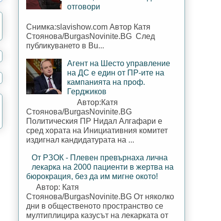
отговори
Снимка:slavishow.com Автор Катя
Стоянова/BurgasNovinite.BG След
публикуването в Bu...
Агент на Шесто управление
на ДС е един от ПР-ите на
кампанията на проф.
Герджиков
Автор:Катя
Стоянова/BurgasNovinite.BG
Политическия ПР Нидал Алгафари е
сред хората на Инициативния комитет
издигнал кандидатурата на ...
От РЗОК - Плевен превърнаха лична
лекарка на 2000 пациенти в жертва на
бюрокрация, без да им мигне окото!
Автор: Катя
Стоянова/BurgasNovinite.BG От няколко
дни в общественото пространство се
мултиплицира казусът на лекарката от