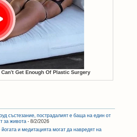
оуд състезание, пострадалият е баща на един от
ст за живота
- 8/2/2026
 йогата и медитацията могат да навредят на