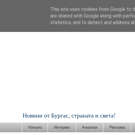
This site uses cookies from Google to de
are shared with Google along with perfo
statistics, and to detect and address a
Новини от Бургас, страната и света!
Начало
Интервю
Анализи
Реклама