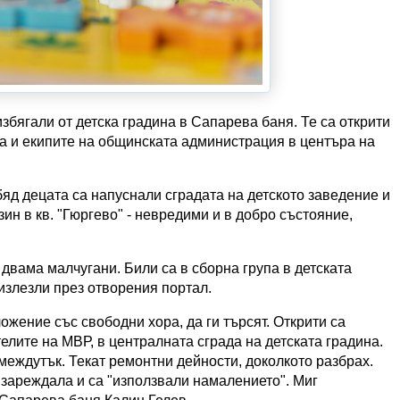
 избягали от детска градина в Сапарева баня. Те са открити
а и екипите на общинската администрация в центъра на
д децата са напуснали сградата на детското заведение и
зин в кв. "Гюргево" - невредими и в добро състояние,
 двама малчугани. Били са в сборна група в детската
 излезли през отворения портал.
ожение със свободни хора, да ги търсят. Открити са
лите на МВР, в централната сграда на детската градина.
междутък. Текат ремонтни дейности, доколкото разбрах.
е зареждала и са "използвали намалението". Миг