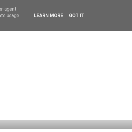
er-agent
rate usage
LEARN MORE
GOT IT