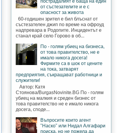
пострадалият е баща на един
от състезателите и е с
опасност за живота
60-годишен зрител е бил блъснат от
състезателен джип по време на офроуд
надпревара в Родопите. Инцидентът е
станал край село Горово в об...
По - голям убиец на бизнеса,
от това правителство, не е
имало никога досега!
Фирмите са в шок от цените
на тока, затварят
предприятия, съкращават работници и
служители!
Автор: Катя
Стоянова/BurgasNovinite.BG По - голям
убиец на малкия и среден бизнес от
това правителство не е имало никога
досега, споде...
Въпросите които агент
"Наско" или Нидал Алгафари
поиска, но не пожела да