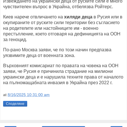
Извеждането на украински деца от руските сили е много
чувствителен въпрос в Украйна, отбелязва Ройтерс.
Киев нарече отвличането на
хиляди деца
в Русия или в
окупираните от руските сили територии без съгласието
на родителите или настойниците им - военно
престъпление, което отговаря на дефиницията на ООН
за геноцид.
По-рано Москва заяви, че по този начин предпазва
уязвимите деца от военната зона.
Върховният комисариат по правата на човека на ООН
заяви, че Русия е причинила страдание на милиони
украински деца и е нарушила техните права от началото
на пълномащабната инвазия в Украйна през 2022 г.
at
8/16/2025 10:31:00 am
Споделяне