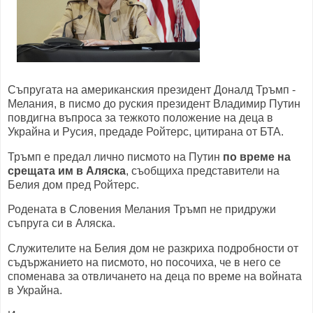
Съпругата на американския президент Доналд Тръмп -
Мелания, в писмо до руския президент Владимир Путин
повдигна въпроса за тежкото положение на деца в
Украйна и Русия, предаде Ройтерс, цитирана от БТА.
Тръмп е предал лично писмото на Путин
по време на
срещата им в Аляска
, съобщиха представители на
Белия дом пред Ройтерс.
Родената в Словения Мелания Тръмп не придружи
съпруга си в Аляска.
Служителите на Белия дом не разкриха подробности от
съдържанието на писмото, но посочиха, че в него се
споменава за отвличането на деца по време на войната
в Украйна.