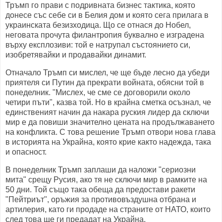
Тръмп го прави с подривната бизнес тактика, която
донесе със себе си в Белия дом и която сега прилага в
украинската безизходица. Що се отнася до Нобел,
неговата прочута филантропия буквално е изградена
върху експлозиви: той е натрупал състоянието си,
изобретявайки и продавайки динамит.
Отначало Тръмп си мислел, че ще бъде лесно да убеди
приятеля си Путин да прекрати войната, обясни той в
понеделник. "Мислех, че сме се договорили около
четири пъти", казва той. Но в крайна сметка осъзнал, че
единственият начин да накара руския лидер да сключи
мир е да повиши значително цената на продължаването
на конфликта. С това решение Тръмп отвори нова глава
в историята на Украйна, която крие както надежда, така
и опасност.
В понеделник Тръмп заплаши да наложи "сериозни
мита" срещу Русия, ако тя не сключи мир в рамките на
50 дни. Той също така обеща да предостави ракети
"Пейтриът", оръжия за противовъздушна отбрана и
артилерия, като ги продаде на страните от НАТО, които
след това ще ги предадат на Украйна.