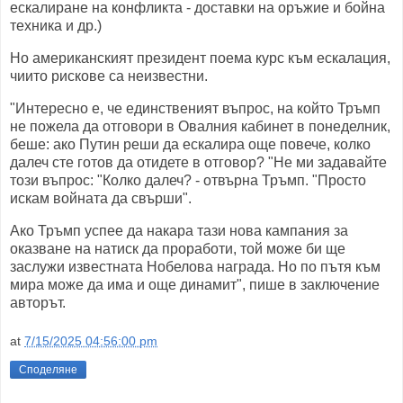
ескалиране на конфликта - доставки на оръжие и бойна
техника и др.)
Но американският президент поема курс към ескалация,
чиито рискове са неизвестни.
"Интересно е, че единственият въпрос, на който Тръмп
не пожела да отговори в Овалния кабинет в понеделник,
беше: ако Путин реши да ескалира още повече, колко
далеч сте готов да отидете в отговор? "Не ми задавайте
този въпрос: "Колко далеч? - отвърна Тръмп. "Просто
искам войната да свърши".
Ако Тръмп успее да накара тази нова кампания за
оказване на натиск да проработи, той може би ще
заслужи известната Нобелова награда. Но по пътя към
мира може да има и още динамит", пише в заключение
авторът.
at
7/15/2025 04:56:00 pm
Споделяне