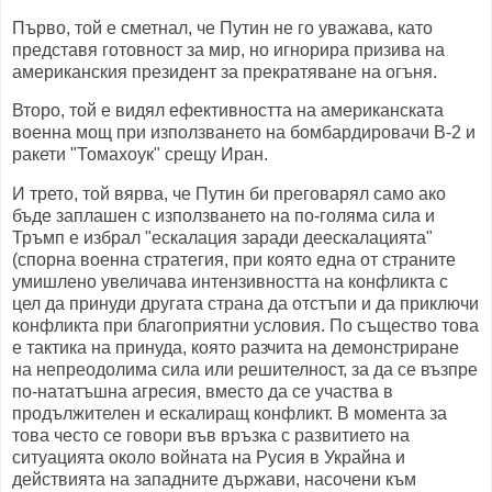
Първо, той е сметнал, че Путин не го уважава, като
представя готовност за мир, но игнорира призива на
американския президент за прекратяване на огъня.
Второ, той е видял ефективността на американската
военна мощ при използването на бомбардировачи B-2 и
ракети "Томахоук" срещу Иран.
И трето, той вярва, че Путин би преговарял само ако
бъде заплашен с използването на по-голяма сила и
Тръмп е избрал "ескалация заради деескалацията"
(спорна военна стратегия, при която една от страните
умишлено увеличава интензивността на конфликта с
цел да принуди другата страна да отстъпи и да приключи
конфликта при благоприятни условия. По същество това
е тактика на принуда, която разчита на демонстриране
на непреодолима сила или решителност, за да се възпре
по-нататъшна агресия, вместо да се участва в
продължителен и ескалиращ конфликт. В момента за
това често се говори във връзка с развитието на
ситуацията около войната на Русия в Украйна и
действията на западните държави, насочени към