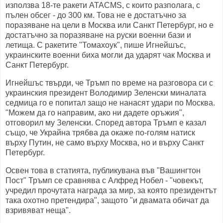
използва 18-те ракети ATACMS, с които разполага, с
пълен обсег - до 300 км. Това не е достатъчно за
поразяване на цели в Москва или Санкт Петербург, но е
достатъчно за поразяване на руски военни бази и
летища. С ракетите "Томахоук", пише Игнейшъс,
украинските военни биха могли да ударят чак Москва и
Санкт Петербург.
Игнейшъс твърди, че Тръмп по време на разговора си с
украинския президент Володимир Зеленски миналата
седмица го е попитал защо не нанасят удари по Москва.
"Можем да го направим, ако ни дадете оръжия",
отговорил му Зеленски. Според автора Тръмп е казал
също, че Украйна трябва да окаже по-голям натиск
върху Путин, не само върху Москва, но и върху Санкт
Петербург.
Освен това в статията, публикувана във "Вашингтон
Пост" Тръмп се сравнява с Алфред Нобел - "човекът,
учредил прочутата награда за мир, за която президентът
така охотно претендира", защото "и двамата обичат да
взривяват неща".