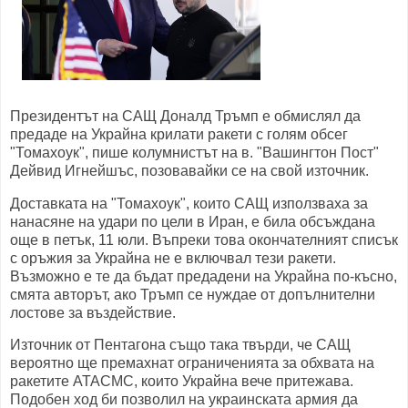
Президентът на САЩ Доналд Тръмп е обмислял да
предаде на Украйна крилати ракети с голям обсег
"Томахоук", пише колумнистът на в. "Вашингтон Пост"
Дейвид Игнейшъс, позовавайки се на свой източник.
Доставката на "Томахоук", които САЩ използваха за
нанасяне на удари по цели в Иран, е била обсъждана
още в петък, 11 юли. Въпреки това окончателният списък
с оръжия за Украйна не е включвал тези ракети.
Възможно е те да бъдат предадени на Украйна по-късно,
смята авторът, ако Тръмп се нуждае от допълнителни
лостове за въздействие.
Източник от Пентагона също така твърди, че САЩ
вероятно ще премахнат ограниченията за обхвата на
ракетите АТАСМС, които Украйна вече притежава.
Подобен ход би позволил на украинската армия да