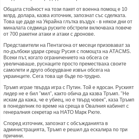
Общата стойност на този пакет от военна помощ е 10
млрд. долара, казва източник, запознат със сделката.
Това ще даде на Украйна глътка въздух - в някои дни от
миналата седмица руските обстрели включваха повече
от 700 ракетни атаки и атаки с дронове.
Представители на Пентагона от месеци призовават за
по-дълбоки удари срещу Русия с помощта на ATACMS.
Всеки път, когато ограничението на обсега се
увеличаваше, руснаците просто преместваха своите
самолети и друго оборудване извън обсега на
украинците. Сега това ще бъде по-трудно.
Тръмп играе твърда игра с Путин. Той е ядосан. Руският
лидер не е бил "мил", както обича да казва Тръмп. "Не
искам да кажа, че е убиец, но е твърд човек", каза Тръмп
в понеделник по време на среща в Овалния кабинет с
генералния секретар на НАТО Марк Рюте.
Според източник, запознат с обсъжданията в
администрацията, Тръмп е решил да ескалира по три
причини.