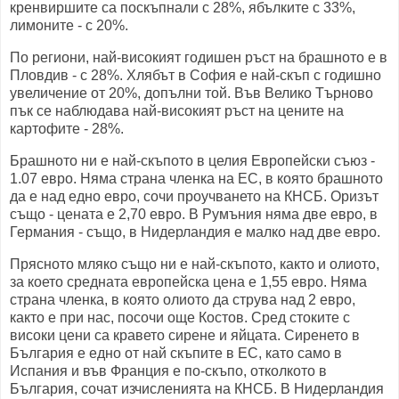
кренвиршите са поскъпнали с 28%, ябълките с 33%,
лимоните - с 20%.
По региони, най-високият годишен ръст на брашното е в
Пловдив - с 28%. Хлябът в София е най-скъп с годишно
увеличение от 20%, допълни той. Във Велико Търново
пък се наблюдава най-високият ръст на цените на
картофите - 28%.
Брашното ни е най-скъпото в целия Европейски съюз -
1.07 евро. Няма страна членка на ЕС, в която брашното
да е над едно евро, сочи проучването на КНСБ. Оризът
също - цената е 2,70 евро. В Румъния няма две евро, в
Германия - също, в Нидерландия е малко над две евро.
Прясното мляко също ни е най-скъпото, както и олиото,
за което средната европейска цена е 1,55 евро. Няма
страна членка, в която олиото да струва над 2 евро,
както е при нас, посочи още Костов. Сред стоките с
високи цени са кравето сирене и яйцата. Сиренето в
България е едно от най скъпите в ЕС, като само в
Испания и във Франция е по-скъпо, отколкото в
България, сочат изчисленията на КНСБ. В Нидерландия