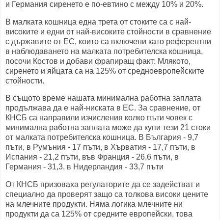
и Германия сиренето е по-евтино с между 10% и 20%.
В малката кошница една трета от стоките са с най-
високите и едни от най-високите стойности в сравнение
с държавите от ЕС, които са включени като референтни
в наблюдаването на малката потребителска кошница,
посочи Костов и добави фрапиращ факт: Млякото,
сиренето и яйцата са на 125% от средноевропейските
стойности.
В същото време нашата минимална работна заплата
продължава да е най-ниската в ЕС. За сравнение, от
КНСБ са направили изчисления колко пъти човек с
минимална работна заплата може да купи тези 21 стоки
от малката потребителска кошница. В България - 9,7
пъти, в Румъния - 17 пъти, в Хърватия - 17,7 пъти, в
Испания - 21,2 пъти, във Франция - 26,6 пъти, в
Германия - 31,3, в Нидерландия - 33,7 пъти
От КНСБ призоваха регулаторите да се задействат и
специално да проверят защо са толкова високи цените
на млечните продукти. Няма логика млечните ни
продукти да са 125% от средните европейски, това