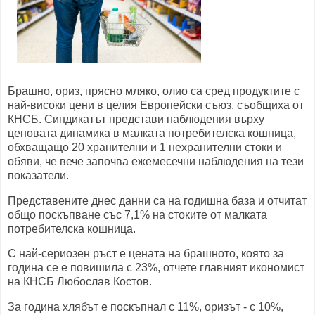
Брашно, ориз, прясно мляко, олио са сред продуктите с
най-високи цени в целия Европейски съюз, съобщиха от
КНСБ. Синдикатът представи наблюдения върху
ценовата динамика в малката потребителска кошница,
обхващащо 20 хранителни и 1 нехранителни стоки и
обяви, че вече започва ежемесечни наблюдения на тези
показатели.
Представените днес данни са на годишна база и отчитат
общо поскъпване със 7,1% на стоките от малката
потребителска кошница.
С най-сериозен ръст е цената на брашното, която за
година се е повишила с 23%, отчете главният икономист
на КНСБ Любослав Костов.
За година хлябът е поскъпнал с 11%, оризът - с 10%,