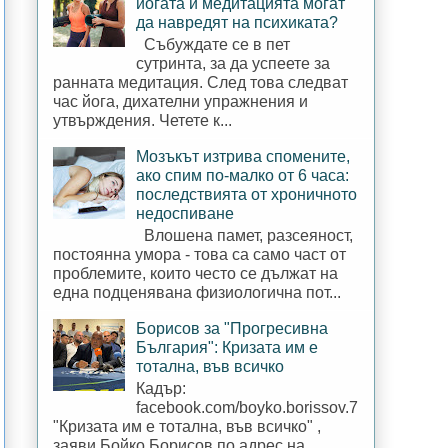
йогата и медитацията могат
да навредят на психиката?
Събуждате се в пет
сутринта, за да успеете за
ранната медитация. След това следват
час йога, дихателни упражнения и
утвърждения. Четете к...
Мозъкът изтрива спомените,
ако спим по-малко от 6 часа:
последствията от хроничното
недоспиване
Влошена памет, разсеяност,
постоянна умора - това са само част от
проблемите, които често се дължат на
една подценявана физиологична пот...
Борисов за "Прогресивна
България": Кризата им е
тотална, във всичко
Кадър:
facebook.com/boyko.borissov.7
"Кризата им е тотална, във всичко" ,
заяви Бойко Борисов по адрес на