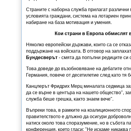
Страните с наборна служба прилагат различни 
условията граждани, система на лотариен при
набиране на база мотивация и умения.
Кои страни в Европа обмислят 
Няколко европейски държави, които са се отказ
поддържане на войската. В отговор на заплахат
Бундесверът
- смята да попълни редиците си 
Това доведе до възобновяване на дебатите отн
Германия, повече от десетилетие след като тя 
Канцлерът Фридрих Мерц миналата седмица зая
да се върне в центъра на нашето общество", з
служба беше грешка, както знаем вече".
Въпреки това, в рамките на коалиционното спо
правителството е длъжно да осигури добровол
натиск около това споразумение, но в събота 
конференция, което гласи: "Не искаме никаква