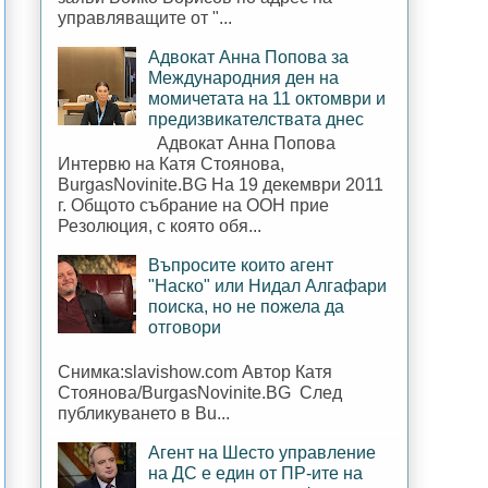
управляващите от "...
Адвокат Анна Попова за
Международния ден на
момичетата на 11 октомври и
предизвикателствата днес
Адвокат Анна Попова
Интервю на Катя Стоянова,
BurgasNovinite.BG На 19 декември 2011
г. Общото събрание на ООН прие
Резолюция, с която обя...
Въпросите които агент
"Наско" или Нидал Алгафари
поиска, но не пожела да
отговори
Снимка:slavishow.com Автор Катя
Стоянова/BurgasNovinite.BG След
публикуването в Bu...
Агент на Шесто управление
на ДС е един от ПР-ите на