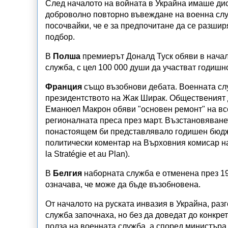
След началото на войната в Украйна имаше дис
доброволно повторно въвеждане на военна слу
посочвайки, че е за предпочитане да се разшир
подбор.
В
Полша
премиерът Доналд Туск обяви в начал
служба, с цел 100 000 души да участват годишн
Франция
също възобнови дебата. Военната слу
президентството на Жак Ширак. Общественият 
Еманюел Макрон обяви "основен ремонт" на в
регионалната преса през март. Възстановяване
понастоящем би представлявало годишен бюдж
политически коментар на Върховния комисар на
la Stratégie et au Plan).
В
Белгия
наборната служба е отменена през 199
означава, че може да бъде възобновена.
От началото на руската инвазия в Украйна, ра
служба започнаха, но без да доведат до конкре
полза на военната служба, а според министъра 