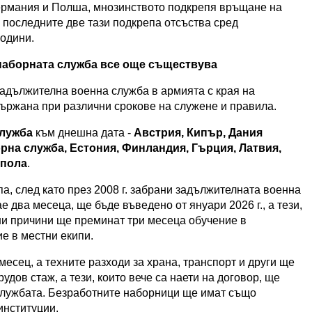
Германия и Полша, мнозинството подкрепя връщане на
 последните две тази подкрепа отсъства сред
години.
наборната служба все още съществува
задължителна военна служба в армията с края на
държана при различни срокове на служене и правила.
служба
към днешна дата -
Австрия, Кипър, Дания
рна служба, Естония, Финландия, Гърция, Латвия,
 пола
.
а, след като през 2008 г. забрани задължителната военна
 два месеца, ще бъде въведено от януари 2026 г., а тези,
ни причини ще преминат три месеца обучение в
е в местни екипи.
есец, а техните разходи за храна, транспорт и други ще
удов стаж, а тези, които вече са наети на договор, ще
 службата. Безработните наборници ще имат също
институции.