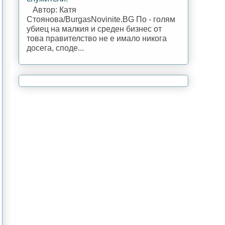
Автор: Катя
Стоянова/BurgasNovinite.BG По - голям
убиец на малкия и среден бизнес от
това правителство не е имало никога
досега, споде...