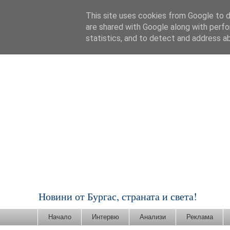
This site uses cookies from Google to de
are shared with Google along with perfo
statistics, and to detect and address a
Новини от Бургас, страната и света!
Начало
Интервю
Анализи
Реклама