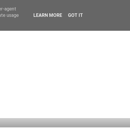
er-agent
rate usage
LEARN MORE
GOT IT