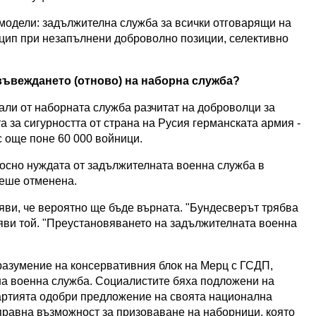
модели: задължителна служба за всички отговарящи на
нцип при незапълнени доброволно позиции, селективно
въвеждането (отново) на наборна служба?
али от наборната служба разчитат на доброволци за
а за сигурността от страна на Русия германската армия -
с още поне 60 000 войници.
осно нуждата от задължителната военна служба в
беше отменена.
ви, че вероятно ще бъде върната. "Бундесверът трябва
аяви той. "Преустановяването на задължителната военна
разумение на консервативния блок на Мерц с ГСДП,
на военна служба. Социалистите бяха подложени на
партията одобри предложение на своята национална
 правна възможност за призоваване на наборници, която