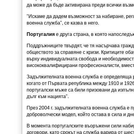
да може да бъде активирана преди всички възм
"Искаме да дадем възможност за набиране, ре
военна служба", се казва в него.
Португалия
е друга страна, в която напоследъ
Поддръжниците твърдят, че тя насърчава гражд
обществото за справяне с кризи. Критиците оба
върху индивидуалната свобода и необходимост
висококвалифицирани професионалисти, вмест
Задължителната военна служба е определяща ре
когато от Първата република между 1910 и 1926
португалски мъже са били призовани да изпълня
дълг към нацията".
През 2004 г. задължителната военна служба е 
доброволчески модел, който остава в сила и дн
В момента португалските въоръжени сили наби
договори, като срокът на служба варира от шес