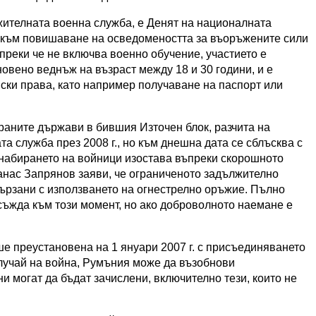
лжителната военна служба, е Денят на националната
о към повишаване на осведомеността за въоръжените сили
преки че не включва военно обучение, участието е
овено веднъж на възраст между 18 и 30 години, и е
ски права, като например получаване на паспорт или
раните държави в бившия Източен блок, разчита на
 служба през 2008 г., но към днешна дата се сблъсква с
 набирането на войници изостава въпреки скорошното
анас Запрянов заяви, че ограниченото задължително
вързани с използването на огнестрелно оръжие. Пълно
ъжда към този момент, но ако доброволното наемане е
 преустановена на 1 януари 2007 г. с присъединяването
лучай на война, Румъния може да възобнови
 могат да бъдат зачислени, включително тези, които не