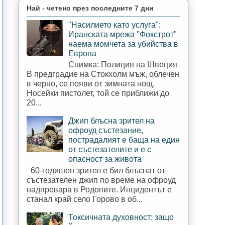
Най - четено през последните 7 дни
"Насилието като услуга":
Иранската мрежа "Фокстрот"
наема момчета за убийства в
Европа
Снимка: Полиция на Швеция
В предградие на Стокхолм мъж, облечен
в черно, се появи от зимната нощ.
Носейки пистолет, той се приближи до
20...
Джип блъсна зрител на
офроуд състезание,
пострадалият е баща на един
от състезателите и е с
опасност за живота
60-годишен зрител е бил блъснат от
състезателен джип по време на офроуд
надпревара в Родопите. Инцидентът е
станал край село Горово в об...
Токсичната духовност: защо