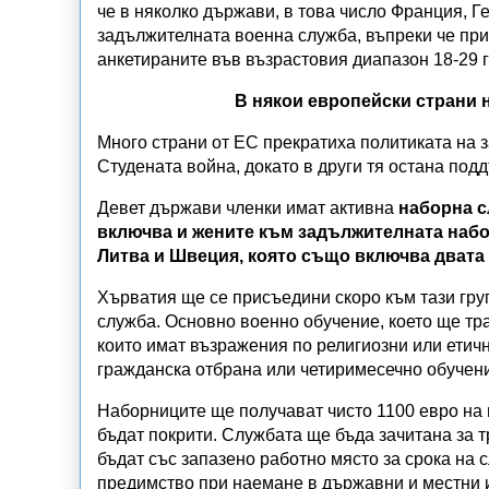
че в няколко държави, в това число Франция, 
задължителната военна служба, въпреки че при
анкетираните във възрастовия диапазон 18-29 
В някои европейски страни 
Много страни от ЕС прекратиха политиката на 
Студената война, докато в други тя остана под
Девет държави членки имат активна
наборна 
включва и жените към задължителната набо
Литва и Швеция, която също включва двата
Хърватия ще се присъедини скоро към тази груп
служба. Основно военно обучение, което ще трае
които имат възражения по религиозни или етич
гражданска отбрана или четиримесечно обучени
Наборниците ще получават чисто 1100 евро на м
бъдат покрити. Службата ще бъда зачитана за тр
бъдат със запазено работно място за срока на
предимство при наемане в държавни и местни 