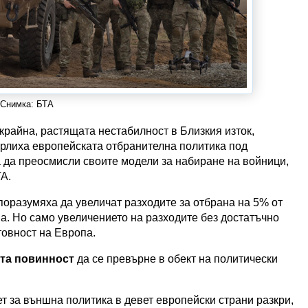
Снимка: БТА
айна, растящата нестабилност в Близкия изток,
рлиха европейската отбранителна политика под
 да преосмисли своите модели за набиране на войници,
А.
оразумяха да увеличат разходите за отбрана на 5% от
а. Но само увеличението на разходите без достатъчно
овност на Европа.
та повинност
да се превърне в обект на политически
т за външна политика в девет европейски страни разкри,