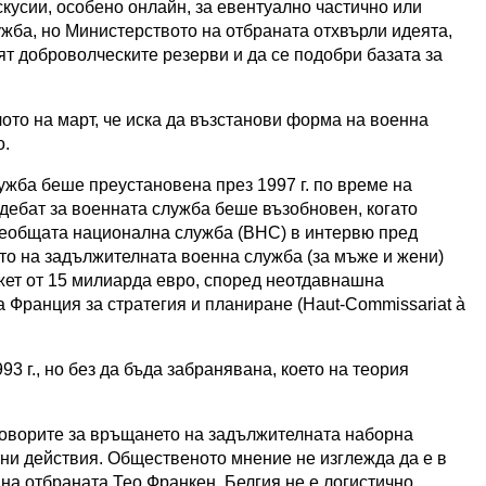
кусии, особено онлайн, за евентуално частично или
жба, но Министерството на отбраната отхвърли идеята,
ят доброволческите резерви и да се подобри базата за
ото на март, че иска да възстанови форма на военна
о.
жба беше преустановена през 1997 г. по време на
дебат за военната служба беше възобновен, когато
сеобщата национална служба (ВНС) в интервю пред
то на задължителната военна служба (за мъже и жени)
ет от 15 милиарда евро, според неотдавнашна
 Франция за стратегия и планиране (Haut-Commissariat à
3 г., но без да бъда забранявана, което на теория
зговорите за връщането на задължителната наборна
тни действия. Общественото мнение не изглежда да е в
на отбраната Тео Франкен, Белгия не е логистично