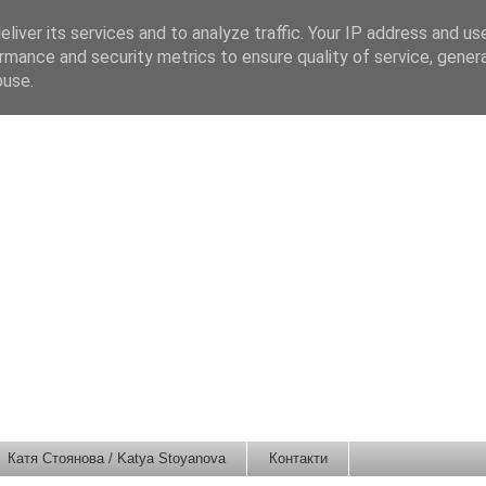
liver its services and to analyze traffic. Your IP address and us
rmance and security metrics to ensure quality of service, gene
buse.
Катя Стоянова / Katya Stoyanova
Контакти