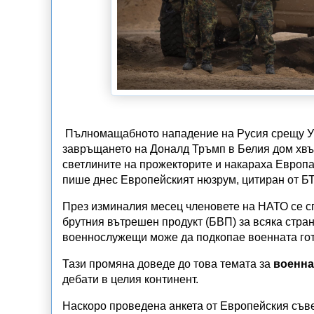
Пълномащабното нападение на Русия срещу Укр
завръщането на Доналд Тръмп в Белия дом хвъ
светлините на прожекторите и накараха Европа
пише днес Европейският нюзрум, цитиран от БТ
През изминалия месец членовете на НАТО се сп
брутния вътрешен продукт (БВП) за всяка стран
военнослужещи може да подкопае военната гот
Тази промяна доведе до това темата за
военна
дебати в целия континент.
Наскоро проведена анкета от Европейския съве