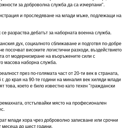
ожности за доброволна служба да са изчерпани".
гистрация и проследяване на млади мъже, подлежащи на
к се разраства дебатът за наборната военна служба.
анския дух, социалното сближаване и подготвя по-добре
че посочват високите логистични разходи, въздействието
та от модернизиране на въоръжените сили с
о масова наборна служба.
алност през по-голямата част от 20-ти век в страната,
 г. до края на 90-те години на миналия век хиляди млади
т това, което е било известно като техен "граждански
премахната, отстъпвайки място на професионален
ес.
рат млади хора чрез доброволно записване или срочни
т месеца до шест години.