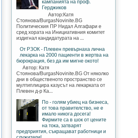
кампанията на проф.
Герджиков
Автор:Катя
Стоянова/BurgasNovinite.BG
Политическия ПР Нидал Алгафари е
сред хората на Инициативния комитет
издигнал кандидатурата на ...
От РЗОК - Плевен превърнаха лична
лекарка на 2000 пациенти в жертва на
бюрокрация, без да им мигне окото!
Автор: Катя
Стоянова/BurgasNovinite.BG От няколко
дни в общественото пространство се
мултиплицира казусът на лекарката от
Плевен д-р Ка...
По - голям убиец на бизнеса,
от това правителство, не е
имало никога досега!
Фирмите са в шок от цените
на тока, затварят
предприятия, съкращават работници и
служители!