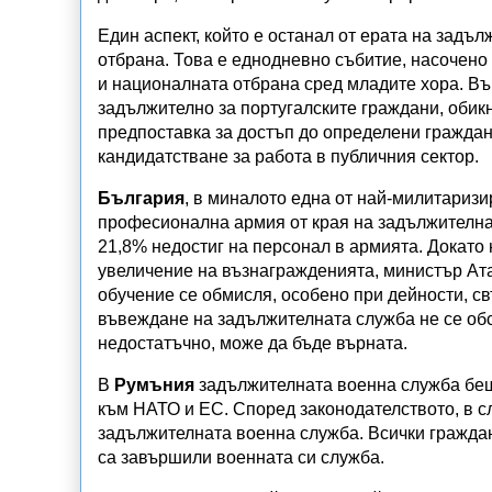
Един аспект, който е останал от ерата на задъ
отбрана. Това е еднодневно събитие, насочен
и националната отбрана сред младите хора. Въ
задължително за португалските граждани, обикн
предпоставка за достъп до определени граждан
кандидатстване за работа в публичния сектор.
България
, в миналото една от най-милитаризи
професионална армия от края на задължителната
21,8% недостиг на персонал в армията. Докато
увеличение на възнагражденията, министър Ат
обучение се обмисля, особено при дейности, с
въвеждане на задължителната служба не се обс
недостатъчно, може да бъде върната.
В
Румъния
задължителната военна служба беше
към НАТО и ЕС. Според законодателството, в с
задължителната военна служба. Всички граждани
са завършили военната си служба.