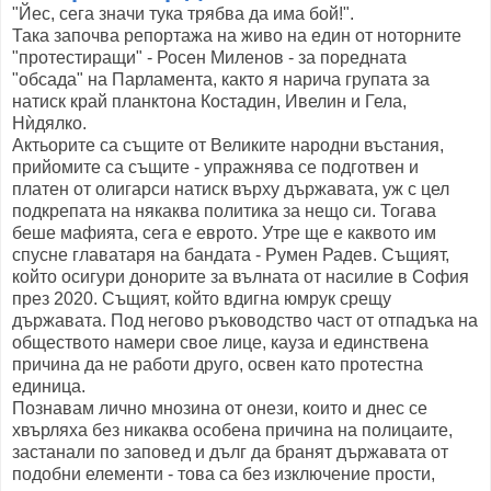
"Йес, сега значи тука трябва да има бой!".
Така започва репортажа на живо на един от ноторните
"протестиращи" - Росен Миленов - за поредната
"обсада" на Парламента, както я нарича групата за
натиск край планктона Костадин, Ивелин и Гела,
Нѝдялко.
Актьорите са същите от Великите народни въстания,
прийомите са същите - упражнява се подготвен и
платен от олигарси натиск върху държавата, уж с цел
подкрепата на някаква политика за нещо си. Тогава
беше мафията, сега е еврото. Утре ще е каквото им
спусне главатаря на бандата - Румен Радев. Същият,
който осигури донорите за вълната от насилие в София
през 2020. Същият, който вдигна юмрук срещу
държавата. Под негово ръководство част от отпадъка на
обществото намери свое лице, кауза и единствена
причина да не работи друго, освен като протестна
единица.
Познавам лично мнозина от онези, които и днес се
хвърляха без никаква особена причина на полицаите,
застанали по заповед и дълг да бранят държавата от
подобни елементи - това са без изключение прости,