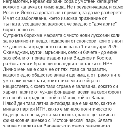
неграмотни, нереализирани хора с умствен капацитет
колкото капачка от лимонада. Не преувеличавам, и само
Росен и Йоло са достатъчен пример, за да ме разберете.
Имат си заболяване, което изисква признание от
тълпата, усещане за важност, че заедно с "другарите"
борят нещо си.
Сутринта борихме мафията с чисто нови луксозни коли
за по милион и нещо, подарени от спонсори, които знаят,
че дюшеша и краденето свършва на 1-ви януари 2026.
Схемаджии, мутри, мръсници, селски бичета - до един
захлебили от приватизацията на Виденов и Костов,
разбогатели и бранещи последните останки от НРБ.
Лично мен ме е срам не от тях, това са паразити,
каквото едно общество винаги ще има, а от грамотните,
уж тънки демократи, които тихо мътят яйца от
нещастието, с което тази страна е заливана, докато си
харчат парите от чужди фондации, всеки на своя фронт
и способ за крадене - кой от Изток, кой от Запад.
Някой ден тази лятна интифада ще е минало, както е
минало партия ИТН, както е минало политическото
бъдеще на президента-матрьошка, както ще заминат
финансовия шмекер с "Историческия" парк, бялата
златка с палата на Варненското езеро, зализаното