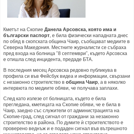
Кметът на Скопие
Данела Арсовска, която има и
български паспорт
, е била физически нападната днес
по обяд в скопската община Чаир, съобщават медиите в
Северна Македония. Местните журналисти се събраха
пред входа на болница "8 септември", където Арсовска
е отишла след инцидента, предаде БТА.
В последния месец Арсовска редовно публикува в
профила си във Фейсбук видеа и информации, свързани
с незаконно строителство в
община Чаир
, а в няколко
интервюта по медиите обяви, че получава заплахи.
След като излезе от болницата, където е била
прегледана, кметицата на Скопие обяви, че е била в
Чаир, заедно със служители от администрацията на
Скопие-град, след сигнал от граждани за незаконно
строителство в района. По думите ѝ строителството е
проверено веднъж и е подаден сигнал във вътрешното