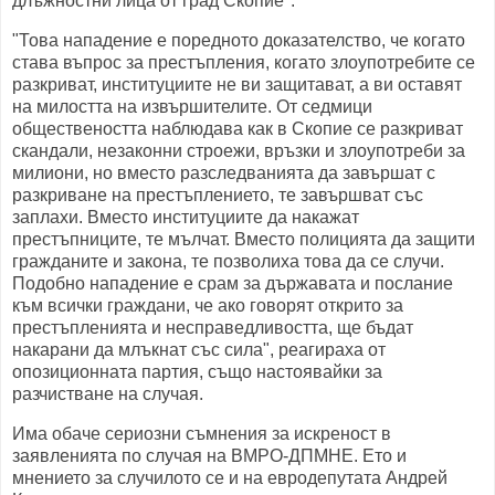
длъжностни лица от град Скопие".
"Това нападение е поредното доказателство, че когато
става въпрос за престъпления, когато злоупотребите се
разкриват, институциите не ви защитават, а ви оставят
на милостта на извършителите. От седмици
обществеността наблюдава как в Скопие се разкриват
скандали, незаконни строежи, връзки и злоупотреби за
милиони, но вместо разследванията да завършат с
разкриване на престъплението, те завършват със
заплахи. Вместо институциите да накажат
престъпниците, те мълчат. Вместо полицията да защити
гражданите и закона, те позволиха това да се случи.
Подобно нападение е срам за държавата и послание
към всички граждани, че ако говорят открито за
престъпленията и несправедливостта, ще бъдат
накарани да млъкнат със сила", реагираха от
опозиционната партия, също настоявайки за
разчистване на случая.
Има обаче сериозни съмнения за искреност в
заявленията по случая на ВМРО-ДПМНЕ. Ето и
мнението за случилото се и на евродепутата Андрей