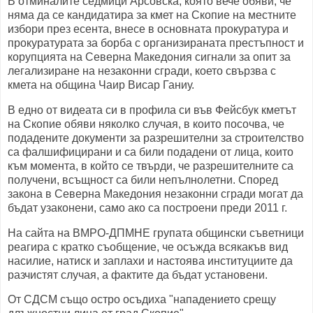
В отминалите седмици Арсовска, която вече обяви, че
няма да се кандидатира за кмет на Скопие на местните
избори през есента, внесе в основната прокуратура и
прокуратурата за борба с организираната престъпност и
корупцията на Северна Македония сигнали за опит за
легализиране на незаконни сгради, което свързва с
кмета на община Чаир Висар Ганиу.
В едно от видеата си в профила си във Фейсбук кметът
на Скопие обяви няколко случая, в които посочва, че
подадените документи за разрешителни за строителство
са фалшифицирани и са били подадени от лица, които
към момента, в който се твърди, че разрешителните са
получени, всъщност са били непълнолетни. Според
закона в Северна Македония незаконни сгради могат да
бъдат узаконени, само ако са построени преди 2011 г.
На сайта на ВМРО-ДПМНЕ групата общински съветници
реагира с кратко съобщение, че осъжда всякакъв вид
насилие, натиск и заплахи и настоява институциите да
разчистят случая, а фактите да бъдат установени.
От СДСМ също остро осъдиха "нападението срещу