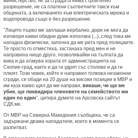
министерство, че за сградата няма строително
разрешение, не са платени съответните такси към
общината, а включването към електрическата мрежа и
водопровода също е без разрешение.
"Лицето първо ме заплаши вербално, дори не мога да
изговоря какви обидни думи използва (...), след това ме
нападна физически, започна да ме рита пред полицаите.
Те просто го отместиха, застанаха пред мен и не
направиха нищо друго, позволявайки на тълпата да
вика и да атакува хората от администрацията на
Скопие-град, както и да ги удрят със столове и да ги
плюят. Този човек, който е направил толкова незаконни
сгради, се обади на 20 души на високи позиции в МВР и
им каза какво щял да ми направи,
викаше, че ще ме
убие, ще ликвидира членовете на семейството ми
един по един
", цитира думите на Арсовска сайтът
СДК.мк.
От МВР на Северна Македония съобщиха, че са
задържани двама нападатели, които в момента се
разпитват.