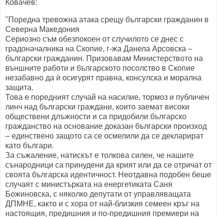
Ковачев:
"Поредна тревожна атака срещу български гражданин в
Северна Македония
Сериозно съм обезпокоен от случилото се днес с
градоначалника на Скопие, г-жа Данела Арсовска –
български гражданин. Призовавам Министерството на
външните работи и българското посолство в Скопие
незабавно да ѝ осигурят правна, консулска и морална
защита.
Това е поредният случай на насилие, тормоз и публичен
линч над български граждани, които заемат високи
обществени длъжности и са придобили българско
гражданство на основание доказан български произход
– единствено защото са се осмелили да се декларират
като българи.
За съжаление, натискът е толкова силен, че нашите
сънародници са принудени да крият или да се отричат от
своята българска идентичност. Неотдавна подобен беше
случаят с министърката на енергетиката Саня
Божиновска, с няколко депутати от управляващата
ДПМНЕ, както и с хора от най-близкия семеен кръг на
настоящия, предишния и по-предишния премиери на