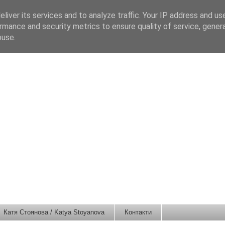
liver its services and to analyze traffic. Your IP address and us
rmance and security metrics to ensure quality of service, gene
buse.
Катя Стоянова / Katya Stoyanova
Контакти