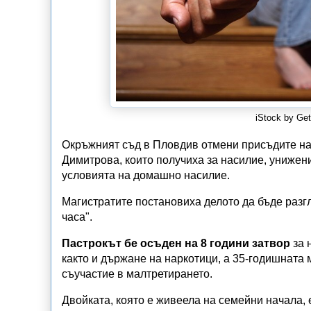
iStock by Ge
Окръжният съд в Пловдив отмени присъдите на
Димитрова, които получиха за насилие, унижен
условията на домашно насилие.
Магистратите постановиха делото да бъде разгл
часа".
Пастрокът бе осъден на 8 години затвор
за 
както и държане на наркотици, а 35-годишната
съучастие в малтретирането.
Двойката, която е живеела на семейни начала,