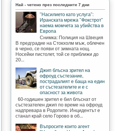
Най - четено през последните 7 дни
"Насилието като услуга":
Иранската мрежа "Фокстрот"
наема момчета за убийства в
Европа
Снимка: Полиция на Швеция
В предградие на Стокхолм мъж, облечен
в черно, се появи от зимната нощ.
Носейки пистолет, той се приближи до
20...
Джип блъсна зрител на
офроуд състезание,
пострадалият е баща на един
от състезателите и е с
опасност за живота
60-годишен зрител е бил блъснат от
състезателен джип по време на офроуд
надпревара в Родопите. Инцидентът е
станал край село Горово в об...
Въпросите които агент