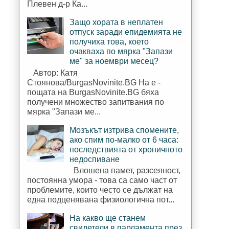
Плевен д-р Ка...
Защо хората в неплатен
отпуск заради епидемията не
получиха това, което
очакваха по мярка "Запази
ме" за ноември месец?
Автор: Катя
Стоянова/BurgasNovinite.BG На е -
пощата на BurgasNovinite.BG бяха
получени множество запитвания по
мярка "Запази ме...
Мозъкът изтрива спомените,
ако спим по-малко от 6 часа:
последствията от хроничното
недоспиване
Влошена памет, разсеяност,
постоянна умора - това са само част от
проблемите, които често се дължат на
една подценявана физиологична пот...
На какво ще станем
свидетели в парламента през