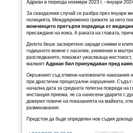
Адриан в периода ноември 2023 г. - януари 2024
За скандалния случай се разбра през януари ми
полицията. Междувременно грижите за него по
момченцето претърпя поредица от медицинс
присаждане на кожа. А раната на главата, прич
Делото беше засекретено заради снимки и клип
годишното момче с насилие, унижение и малтре
разследването, показват ужасяваща жестокост,
малкият
Адриан бил принуждаван пред камера
Окръжният съд отмени наложените наказания на
при драстични процесуални нарушения. Съдът е
начална дата за средната телесна повреда на г
инстанция приема, че са нанесени ударите с ду
доверил повече на показанията на майката, отк
разминавания.
Предстои да бъде определен нов съдия докладч