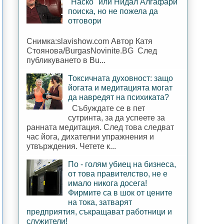
"Наско" или Нидал Алгафари
поиска, но не пожела да
отговори
Снимка:slavishow.com Автор Катя
Стоянова/BurgasNovinite.BG След
публикуването в Bu...
Токсичната духовност: защо
йогата и медитацията могат
да навредят на психиката?
Събуждате се в пет
сутринта, за да успеете за
ранната медитация. След това следват
час йога, дихателни упражнения и
утвърждения. Четете к...
По - голям убиец на бизнеса,
от това правителство, не е
имало никога досега!
Фирмите са в шок от цените
на тока, затварят
предприятия, съкращават работници и
служители!