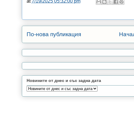
at
7/19/2025 05:32:00 pm
По-нова публикация
Нача
Новините от днес и със задна дата