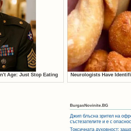
BurgasNovinite.BG
Джип блъсна зрител на офр
състезателите и е с опасно
Токсичната духовност: защо