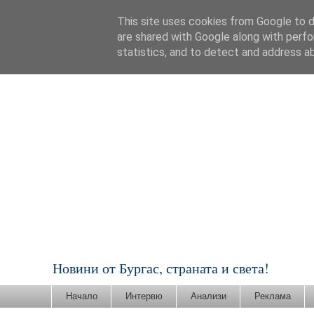
This site uses cookies from Google to de
are shared with Google along with perfo
statistics, and to detect and address a
Новини от Бургас, страната и света!
Начало
Интервю
Анализи
Реклама