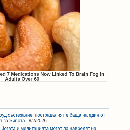
оуд състезание, пострадалият е баща на един от
ст за живота
- 8/2/2026
 йогата и медитацията могат да навредят на