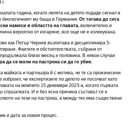
 г.
налата година, когато лелята на детето подаде сигнал в
е биологичният му баща в Германия.
От тогава до сега
ки намеси в областта на главата,
включително и
инена вероятно от изгаряне, все още не е излекувана.
ове как Петър Чернев възпитава и дисциплинира 5-
тиране. Фактите и обстоятелствата, събрани от
 продължала близо месец и половина. В някои случаи
 да се моли на пастрока си да го убие
.
 майката и партньора й с мотива, че те са произнесени
 изброил, че експертизите по делото не посочват като
лавата на момчето 15 декември 2023-а, когато първата
ш слушалката. И е без ясна причина съставът се е
олкото на тези на пастрока, а между тях има съществени
ик и дата за новия процес.