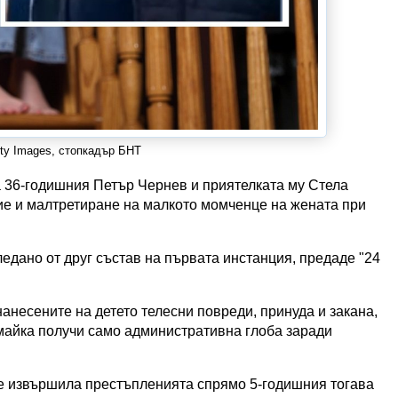
tty Images, стопкадър БНТ
 36-годишния Петър Чернев и приятелката му Стела
ие и малтретиране на малкото момченце на жената при
едано от друг състав на първата инстанция, предаде "24
нанесените на детето телесни повреди, принуда и закана,
 майка получи само административна глоба заради
 е извършила престъпленията спрямо 5-годишния тогава