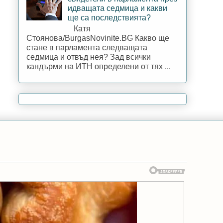
идващата седмица и какви
ще са последствията?
Катя
Стоянова/BurgasNovinite.BG Какво ще
стане в парламента следващата
седмица и отвъд нея? Зад всички
кандърми на ИТН определени от тях ...