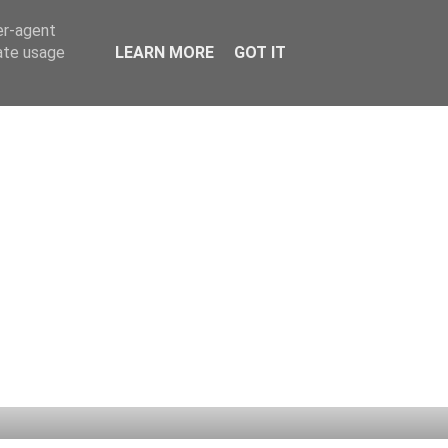
er-agent
rate usage
LEARN MORE
GOT IT