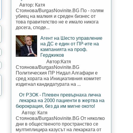
Автор: Катя
Стоянова/BurgasNovinite.BG По - голям
убиец на малкия и среден бизнес от
това правителство не е имало никога
досега, споде...
Агент на Шесто управление
на ДС е един от ПР-ите на
кампанията на проф.
Герджиков
Автор:Катя
Стоянова/BurgasNovinite.BG
Политическия ПР Нидал Алгафари е
сред хората на Инициативния комитет
издигнал кандидатурата на ...
От РЗОК - Плевен превърнаха лична
лекарка на 2000 пациенти в жертва на
бюрокрация, без да им мигне окото!
Автор: Катя
Стоянова/BurgasNovinite.BG От няколко
дни в общественото пространство се
мултиплицира казусът на лекарката от