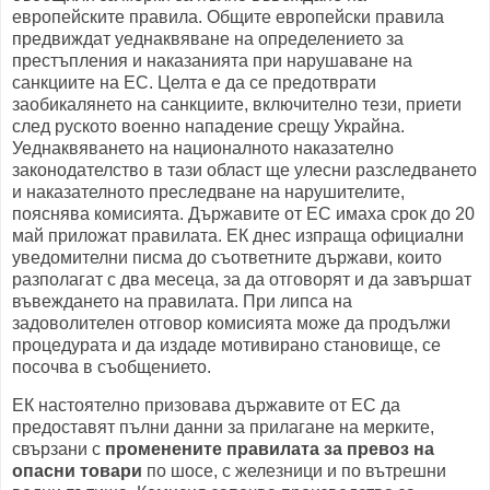
европейските правила. Общите европейски правила
предвиждат уеднаквяване на определението за
престъпления и наказанията при нарушаване на
санкциите на ЕС. Целта е да се предотврати
заобикалянето на санкциите, включително тези, приети
след руското военно нападение срещу Украйна.
Уеднаквяването на националното наказателно
законодателство в тази област ще улесни разследването
и наказателното преследване на нарушителите,
пояснява комисията. Държавите от ЕС имаха срок до 20
май приложат правилата. ЕК днес изпраща официални
уведомителни писма до съответните държави, които
разполагат с два месеца, за да отговорят и да завършат
въвеждането на правилата. При липса на
задоволителен отговор комисията може да продължи
процедурата и да издаде мотивирано становище, се
посочва в съобщението.
ЕК настоятелно призовава държавите от ЕС да
предоставят пълни данни за прилагане на мерките,
свързани с
променените правилата за превоз на
опасни товари
по шосе, с железници и по вътрешни