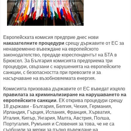
Европейската комисия предприе днес нови
наказателните процедури
срещу държавите от ЕС за
ненавременно въвеждане на европейското
законодателство, предаде кореспондентът на БТА в
Брюксел. За България комисията предприема три
процедури, свързани с нарушенията на европейските
санкции, с безопасността при превозите и за
насърчаване на възобновяемата енергия.
Комисията призовава държавите от ЕС въведат изцяло
правилата за криминализиране на нарушаването на
европейските санкции
. ЕК открива процедури срещу
18 държави - България, Белгия, Чехия, Германия,
Ирландия, Гърция, Испания, Франция, Хърватия,
Италия, Кипър, Унгария, Малта, Австрия, Полша,
Португалия, Румъния и Словения за това, че не са
съобщили за мерки за пълно въвеждане на