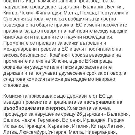
водни пътища. Комисия започва производства за
нарушение срещу девет държави - България, Белгия,
Кипър, Чехия, Финландия, Малта, Полша, Португалия и
Словения за това, че не са съобщили за цялостно
въвеждане на общите правила. ЕС измени посочените
правила, за да отговарят на най-новите международни
изисквания и на данните от научни изследвания.
Промените се прилагат за всички вътрешни и
международни превози в ЕС и целят постигането на
висока безопасност. Крайният срок за въвеждане на
промените изтече на 30 юни, а днес ЕК изпраща
официални уведомителни писма до засегнатите
държави и те получават двумесечен срок за отговор, а
след това комисията може да издаде мотивирано
становище.
Комисията призовава също държавите от ЕС да
въведат промените в правилата за
насърчаване на
възобновяемата енергия
. Комисията започва
процедури за нарушение срещу 26 държави - България,
Белгия, Чехия, Германия, Естония, Ирландия, Гърция,
Испания, Франция, Хърватия, Италия, Кипър, Латвия,
Литва, Люксембург, Унгария, Малта, Нидерландия,