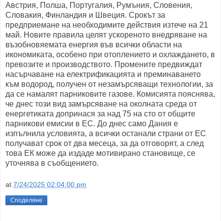
Австрия, Полша, Португалия, Румъния, Словения,
Словакия, Финландия и Швеция. Срокът за
предприемане на необходимите действия изтече на 21
май. Новите правила целят ускореното внедряване на
възобновяемата енергия във всички области на
икономиката, особено при отоплението и охлаждането, в
превозите и производството. Промените предвиждат
насърчаване на електрификацията и преминаването
към водород, получен от незамърсяващи технологии, за
да се намалят парниковите газове. Комисията пояснява,
че днес този вид замърсяване на околната среда от
енергетиката допринася за над 75 на сто от общите
парникови емисии в ЕС. До днес само Дания е
изпълнила условията, а всички останали страни от ЕС
получават срок от два месеца, за да отговорят, а след
това ЕК може да издаде мотивирано становище, се
уточнява в съобщението.
at
7/24/2025 02:04:00 pm
Споделяне