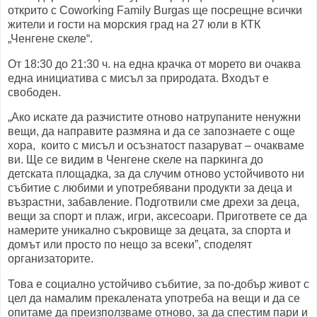
открито с Coworking Family Burgas ще посрещне всички
жители и гости на морския град на 27 юли в КТК
„Ченгене скеле“.
От 18:30 до 21:30 ч. на една крачка от морето ви очаква
една инициатива с мисъл за природата. Входът е
свободен.
„Ако искате да разчистите отново натрупаните ненужни
вещи, да направите размяна и да се запознаете с още
хора, които с мисъл и осъзнатост пазаруват – очакваме
ви. Ще се видим в Ченгене скеле на паркинга до
детската площадка, за да случим отново устойчивото ни
събитие с любими и употребявани продукти за деца и
възрастни, забавление. Подготвили сме дрехи за деца,
вещи за спорт и плаж, игри, аксесоари. Пригответе се да
намерите уникално съкровище за децата, за спорта и
домът или просто по нещо за всеки”, споделят
организаторите.
Това е социално устойчиво събитие, за по-добър живот с
цел да намалим прекалената употреба на вещи и да се
опитаме да преизползваме отново, за да спестим пари и