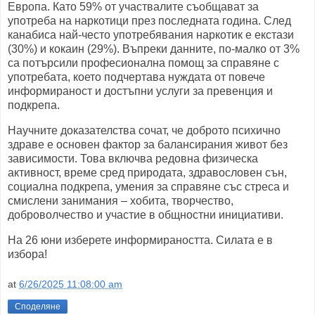
Европа. Като 59% от участвалите съобщават за
употреба на наркотици през последната година. След
канабиса най-често употребявания наркотик е екстази
(30%) и кокаин (29%). Въпреки данните, по-малко от 3%
са потърсили професионална помощ за справяне с
употребата, което подчертава нуждата от повече
информираност и достъпни услуги за превенция и
подкрепа.
Научните доказателства сочат, че доброто психично
здраве е основен фактор за балансирания живот без
зависимости. Това включва редовна физическа
активност, време сред природата, здравословен сън,
социална подкрепа, умения за справяне със стреса и
смислени занимания – хобита, творчество,
доброволчество и участие в общностни инициативи.
На 26 юни изберете информираността. Силата е в
избора!
at
6/26/2025 11:08:00 am
Споделяне