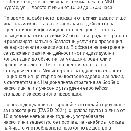
Събитието ще се реализира в Голяма зала на МКЦ –
Бургас, ул. „Гладстон“ № 39 от 10.00 до 17.00 часа.
По време на събитието граждани от всички възрасти ще
имат възможността да се запознаят с дейността на
Превантивно-информационните центрове, които са
позиционирани във всички 27 областни града в страната
и реализират напълно безплатни услуги по превенция
на наркотичните зависимости. В обхвата на центровете
са включени различни дейности - от индивидуални
консултации до обучения за младежи, родители и
професионалисти. Те се осъществяват в тясно
сътрудничество с Министерство на здравеопазването,
Националния център по обществено здраве и анализи,
в съответствие с Националната стратегия за борба с
наркотиците и в унисон с утвърдени европейски
стандарти за ефективна превенция.
По последни данни на Европейското онлайн проучване
за наркотиците (EWSD 2024), с целева група на лица от
18 и повече навършени години, употребявали
наркотични вещества, се посочва, че канабисът остава
най-често употребяваното незаконно вещество в