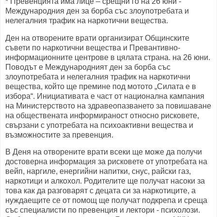
* Превенцията има лице – срещни го на 26 юни -
Международния ден за борба със злоупотребата и
нелегалния трафик на наркотични вещества.
Ден на отворените врати организират Общинските
съвети по наркотични вещества и Превантивно-
информационните центрове в цялата страна. на 26 юни.
Поводът е Международният ден за борба със
злоупотребата и нелегалния трафик на наркотични
вещества, който ще премине под мотото „Силата е в
избора“. Инициативата е част от национална кампания
на Министерството на здравеопазването за повишаване
на обществената информираност относно рисковете,
свързани с употребата на психоактивни вещества и
възможностите за превенция.
В Деня на отворените врати всеки ще може да получи
достоверна информация за рисковете от употребата на
вейп, наргиле, енергийни напитки, снус, райски газ,
наркотици и алкохол. Родителите ще получат насоки за
това как да разговарят с децата си за наркотиците, а
нуждаещите се от помощ ще получат подкрепа и среща
със специалисти по превенция и лектори - психолози.