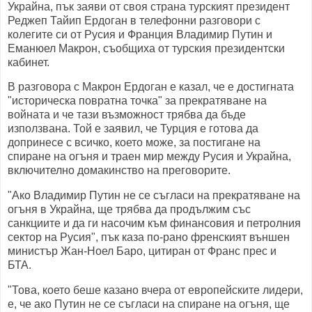
Украйна, пък заяви от своя страна турският президент
Реджеп Тайип Ердоган в телефонни разговори с
колегите си от Русия и Франция Владимир Путин и
Еманюел Макрон, съобщиха от турския президентски
кабинет.
В разговора с Макрон Ердоган е казал, че е достигната
"историческа повратна точка" за прекратяване на
войната и че тази възможност трябва да бъде
използвана. Той е заявил, че Турция е готова да
допринесе с всичко, което може, за постигане на
спиране на огъня и траен мир между Русия и Украйна,
включително домакинство на преговорите.
"Ако Владимир Путин не се съгласи на прекратяване на
огъня в Украйна, ще трябва да продължим със
санкциите и да ги насочим към финансовия и петролния
сектор на Русия", пък каза по-рано френският външен
министър Жан-Ноел Баро, цитиран от Франс прес и
БТА.
"Това, което беше казано вчера от европейските лидери,
е, че ако Путин не се съгласи на спиране на огъня, ще