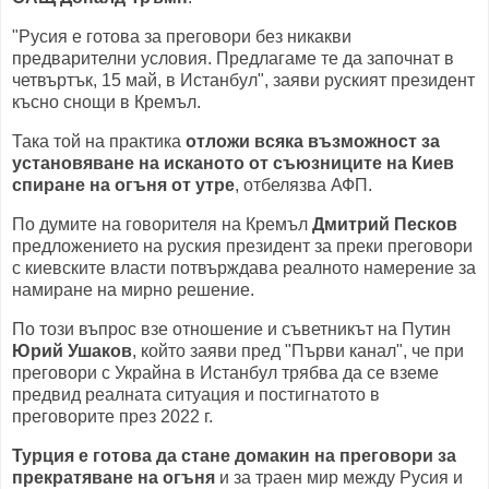
"Русия е готова за преговори без никакви
предварителни условия. Предлагаме те да започнат в
четвъртък, 15 май, в Истанбул", заяви руският президент
късно снощи в Кремъл.
Така той на практика
отложи всяка възможност за
установяване на исканото от съюзниците на Киев
спиране на огъня от утре
, отбелязва АФП.
По думите на говорителя на Кремъл
Дмитрий Песков
предложението на руския президент за преки преговори
с киевските власти потвърждава реалното намерение за
намиране на мирно решение.
По този въпрос взе отношение и съветникът на Путин
Юрий Ушаков
, който заяви пред "Първи канал", че при
преговори с Украйна в Истанбул трябва да се вземе
предвид реалната ситуация и постигнатото в
преговорите през 2022 г.
Турция е готова да стане домакин на преговори за
прекратяване на огъня
и за траен мир между Русия и