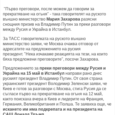
"Първо преговори, после можем да говорим за
прекратяване на огъня" - така говорителят на руското
външно министерство
Мария Захарова
разясни
снощния призив на Владимир Путин за преки разговори
между Русия и Украйна в Истанбул.
За ТАСС говорителката на руското външно
министерство заяви, че Москва очаква отговор от
адресатите на предложението на руския
президент. "Нека изчакаме реакцията на тези, на които
бяха предложени преговорите", посочи Захарова.
Предложението за
преки преговори между Русия и
Украйна на 15 май в Истанбул
направи рано днес
руският президент Владимир Путин. От своя страна
украинският президент Володимир Зеленски заяви, че
Киев е готов за разговори с Москва, стига Русия да се
съгласи първо на прекратяване на огъня на 12 май,
както поискаха вчера в Киев и лидерите на Франция,
Германия, Великобритания и Полша. Те заявиха още, че
искането им има подкрепата и на президента на
САЩ Доналд Тръмп
.