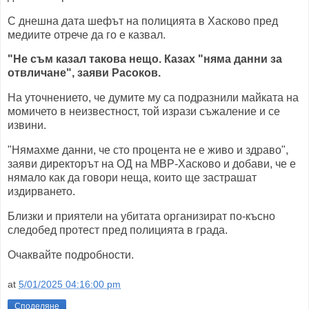
С днешна дата шефът на полицията в Хасково пред
медиите отрече да го е казвал.
"Не съм казал такова нещо. Казах "няма данни за
отвличане", заяви Расоков.
На уточнението, че думите му са подразнили майката на
момичето в неизвестност, той изрази съжаление и се
извини.
"Нямахме данни, че сто процента не е живо и здраво",
заяви директорът на ОД на МВР-Хасково и добави, че е
нямало как да говори неща, които ще застрашат
издирването.
Близки и приятели на убитата организират по-късно
следобед протест пред полицията в града.
Очаквайте подробности.
at
5/01/2025 04:16:00 pm
Споделяне