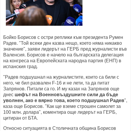
Бойко Борисов с остри реплики към президента Румен
Радев. "Той всеки ден казва нещо, което няма никакво
значение", заяви лидерът на ГЕРБ пред журналисти във
Валенсия. Борисов е начело на българската делегация
на конгреса на Европейската народна партия (ЕНП) в
испанския град.
"Радев подшушнал на журналистите, които са били с
него, че бил развален F-16 и не лети, та да питат
Запрянов. Питали са го. И му казах на Запрянов още
днес
шефът на Военновъздушните сили да бъде
уволнен, ако е вярно това, което подшушнал Радев
",
каза още Борисов. "Как ще вземе строшен самолет за
100 млн. долара", коментира още лидерът на ГЕРБ,
цитиран от БТА.
Относно ситуацията в Столичната община Борисов