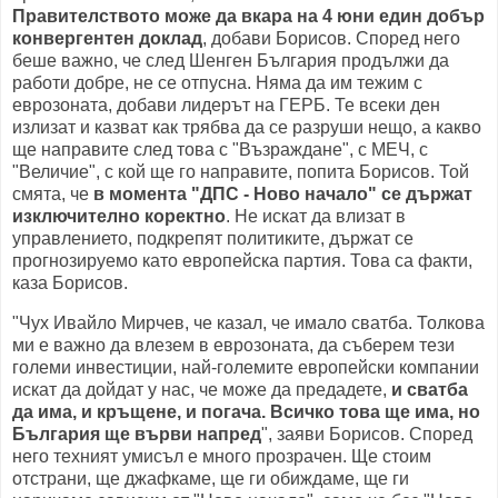
Правителството може да вкара на 4 юни един добър
конвергентен доклад
, добави Борисов. Според него
беше важно, че след Шенген България продължи да
работи добре, не се отпусна. Няма да им тежим с
еврозоната, добави лидерът на ГЕРБ. Те всеки ден
излизат и казват как трябва да се разруши нещо, а какво
ще направите след това с "Възраждане", с МЕЧ, с
"Величие", с кой ще го направите, попита Борисов. Той
смята, че
в момента "ДПС - Ново начало" се държат
изключително коректно
. Не искат да влизат в
управлението, подкрепят политиките, държат се
прогнозируемо като европейска партия. Това са факти,
каза Борисов.
"Чух Ивайло Мирчев, че казал, че имало сватба. Толкова
ми е важно да влезем в еврозоната, да съберем тези
големи инвестиции, най-големите европейски компании
искат да дойдат у нас, че може да предадете,
и сватба
да има, и кръщене, и погача. Всичко това ще има, но
България ще върви напред
", заяви Борисов. Според
него техният умисъл е много прозрачен. Ще стоим
отстрани, ще джафкаме, ще ги обиждаме, ще ги