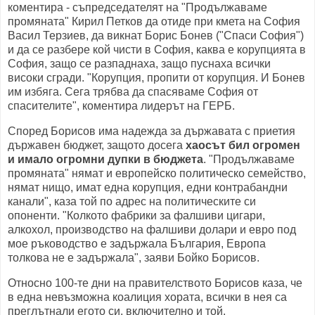
коментира - съпредседателят на "Продължаваме
промяната" Кирил Петков да отиде при кмета на София
Васил Терзиев, да викнат Борис Бонев ("Спаси София")
и да се разбере кой чисти в София, каква е корупцията в
София, защо се разпаднаха, защо пуснаха всички
високи сгради. "Корупция, пропити от корупция. И Бонев
им избяга. Сега трябва да спасяваме София от
спасителите", коментира лидерът на ГЕРБ.
Според Борисов има надежда за държавата с приетия
държавен бюджет, защото досега
хаосът бил огромен
и имало огромни дупки в бюджета
. "Продължаваме
промяната" нямат и европейско политическо семейство,
нямат нищо, имат една корупция, едни контрабандни
канали", каза той по адрес на политическите си
опоненти. "Колкото фабрики за фалшиви цигари,
алкохол, производство на фалшиви долари и евро под
мое ръководство е задържала България, Европа
толкова не е задържала", заяви Бойко Борисов.
Относно 100-те дни на правителството Борисов каза, че
в една невъзможна коалиция хората, всички в нея са
преглътнали егото си, включително и той.