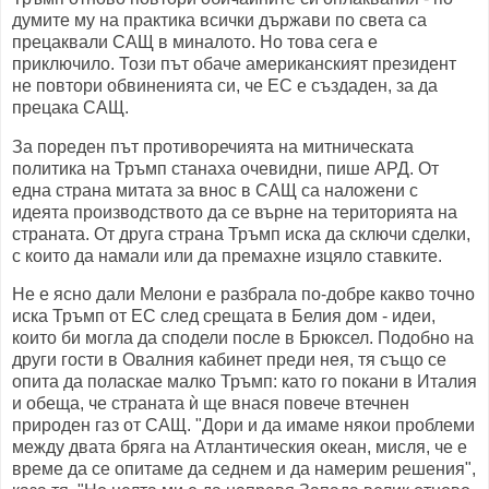
думите му на практика всички държави по света са
прецаквали САЩ в миналото. Но това сега е
приключило. Този път обаче американският президент
не повтори обвиненията си, че ЕС е създаден, за да
прецака САЩ.
За пореден път противоречията на митническата
политика на Тръмп станаха очевидни, пише АРД. От
една страна митата за внос в САЩ са наложени с
идеята производството да се върне на територията на
страната. От друга страна Тръмп иска да сключи сделки,
с които да намали или да премахне изцяло ставките.
Не е ясно дали Мелони е разбрала по-добре какво точно
иска Тръмп от ЕС след срещата в Белия дом - идеи,
които би могла да сподели после в Брюксел. Подобно на
други гости в Овалния кабинет преди нея, тя също се
опита да поласкае малко Тръмп: като го покани в Италия
и обеща, че страната ѝ ще внася повече втечнен
природен газ от САЩ. "Дори и да имаме някои проблеми
между двата бряга на Атлантическия океан, мисля, че е
време да се опитаме да седнем и да намерим решения",