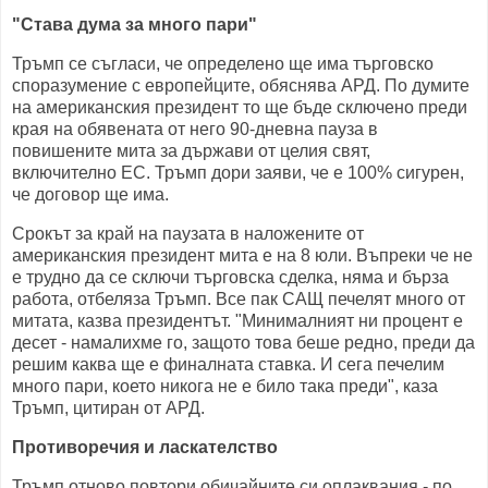
"Става дума за много пари"
Тръмп се съгласи, че определено ще има търговско
споразумение с европейците, обяснява АРД. По думите
на американския президент то ще бъде сключено преди
края на обявената от него 90-дневна пауза в
повишените мита за държави от целия свят,
включително ЕС. Тръмп дори заяви, че е 100% сигурен,
че договор ще има.
Срокът за край на паузата в наложените от
американския президент мита е на 8 юли. Въпреки че не
е трудно да се сключи търговска сделка, няма и бърза
работа, отбеляза Тръмп. Все пак САЩ печелят много от
митата, казва президентът. "Минималният ни процент е
десет - намалихме го, защото това беше редно, преди да
решим каква ще е финалната ставка. И сега печелим
много пари, което никога не е било така преди", каза
Тръмп, цитиран от АРД.
Противоречия и ласкателство
Тръмп отново повтори обичайните си оплаквания - по