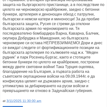
защита на бълргарското пристанище, а в последствие по
цялото ни черноморско крайбрежие, заедно с бетонни
бункери, артилерия и денонощен обход с патрулни,
български и немски катери и миноносци! За да пробие
българската защита, Русия се стреми да отклони
българската армия по черноморието ни. Тя
последователно бомбардира Варна, Каварна, Балчик,
окупира Добруджа и Македония, но българската
черноморие си остава НЕПРЕВЗИМАЕМО! Дори и днес
се виждат следите от фортификационните позиции на
българската артилерия по хълмовете над ж.к. "Меден
рудник" и парк Росенец-Бургас, както и стотиците
бетонни бункери по цялото ни крайбрежие, построени
между двете световни войни! Така Турция оцелява,
благодарение на България, а първата работа на
съветските окупационни войски на 09.09.1944г. е да
конфискува целият ни държавен архив, заедно с
ултиматума за дебаркирането на руски войски и
превръщането ни отново в Задунайская губерния.
at
3/11/2025 11:30:00 am