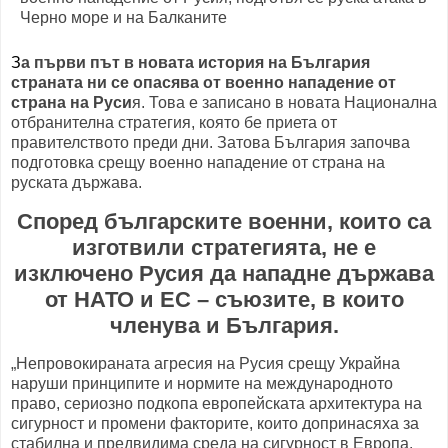
З
а първи път в новата история на България
страната ни се опасява от военно нападение от
страна на Руси
я. Това е записано в новата Национална
отбранителна стратегия, която бе приета от
правителството преди дни. Затова България започва
подготовка срещу военно нападение от страна на
руската държава.
Според българските военни, които са
изготвили стратегията, не е
изключено Русия да нападне държава
от НАТО и ЕС – съюзите, в които
членува и България.
„Непровокираната агресия на Русия срещу Украйна
наруши принципите и нормите на международното
право, сериозно подкопа европейската архитектура на
сигурност и промени факторите, които допринасяха за
стабилна и предвидима среда на сигурност в Европа.