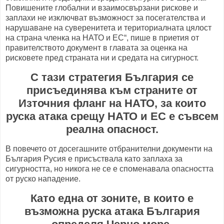
Повишените глобални и взаимосвързани рискове и
заплахи не изключват възможност за посегателства и
нарушаване на суверенитета и териториалната цялост
на страна членка на НАТО и ЕС“, пише в приетия от
правителството документ в главата за оценка на
рисковете пред страната ни и средата на сигурност.
С тази стратегия България се
присъединява към страните от
Източния фланг на НАТО, за които
руска атака срещу НАТО и ЕС е съвсем
реална опасност.
В повечето от досегашните отбранителни документи на
България Русия е присъствала като заплаха за
сигурността, но никога не се е споменавала опасността
от руско нападение.
Като една от зоните, в които е
възможна руска атака България