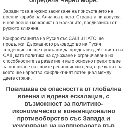
определя Черно море.
Заради това е нужно засилване на присъствието на
военни кораби на Алианса в него. Страната ни допуска
и нов военен конфликт на Балканите, предизвикан от
руското влияние.
Конфронтацията на Русия със САЩ и НАТО ще
продължи. Държавното ръководство на Русия
тенденциозно ще продължи да представя действията на
САЩ като политика на сдържане и ограничаване на
способностите за развитие и като основно препятствие
за постигане на своите реваншистки цели, в резултат на
което ще нараства конфликтният потенциал между
двете страни.
Повишава се опасността от глобална
военна и ядрена ескалация, с
възможност за политико-
икономическо и конвенционално
противоборство със Запада и
ускоряване на надпреварата във