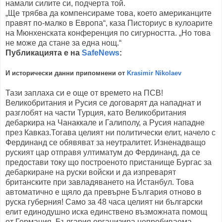
намали силите си, подчерта той.
„Ще трябва да компенсираме това, което американците
правят по-малко в Европа“, каза Писториус в кулоарите
на Мюнхенската конференция по сигурността. „Но това
не може да стане за една нощ.“
Публикацията е на
SafeNews
:
И исторически данни припомнени от
Krasimir Nikolaev
Тази заплаха си е още от времето на ПСВ!
Великобритания и Русия се договарят да нападнат и
разглобят на части Турция, като Великобритания
дебаркира на Чанаккале и
Галиполу, а Русия нападне
през Кавказ.Тогава целият ни политически елит, начело с
Фердинанд се обявяват за неутралитет. Изненадващо
руският цар отправя ултиматум до Фердинанд, да се
предостави току що построеното пристанище Бургас за
дебаркиране на руски войски и да изпреварят
британските при завладяването на Истанбул. Това
автоматично е щяло да превърне България отново в
руска губерния! Само за 48 часа целият ни български
елит единодушно иска единствено възможната помощ
от Германия. България организира непробиваема