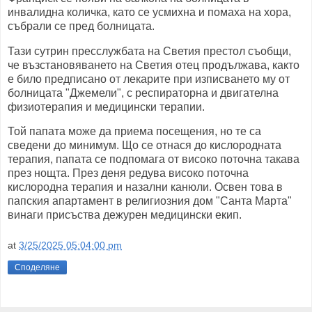
инвалидна количка, като се усмихна и помаха на хора,
събрали се пред болницата.
Тази сутрин пресслужбата на Светия престол съобщи,
че възстановяването на Светия отец продължава, както
е било предписано от лекарите при изписването му от
болницата "Джемели", с респираторна и двигателна
физиотерапия и медицински терапии.
Той папата може да приема посещения, но те са
сведени до минимум. Що се отнася до кислородната
терапия, папата се подпомага от високо поточна такава
през нощта. През деня редува високо поточна
кислородна терапия и назални канюли. Освен това в
папския апартамент в религиозния дом "Санта Марта"
винаги присъства дежурен медицински екип.
at
3/25/2025 05:04:00 pm
Споделяне