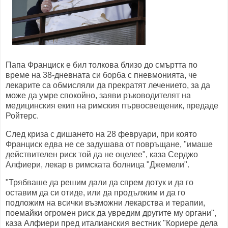
Папа Франциск е бил толкова близо до смъртта по
време на 38-дневната си борба с пневмонията, че
лекарите са обмисляли да прекратят лечението, за да
може да умре спокойно, заяви ръководителят на
медицинския екип на римския първосвещеник, предаде
Ройтерс.
След криза с дишането на 28 февруари, при която
Франциск едва не се задушава от повръщане, "имаше
действителен риск той да не оцелее", каза Серджо
Алфиери, лекар в римската болница "Джемели".
"Трябваше да решим дали да спрем дотук и да го
оставим да си отиде, или да продължим и да го
подложим на всички възможни лекарства и терапии,
поемайки огромен риск да увредим другите му органи",
каза Алфиери пред италианския вестник "Кориере дела