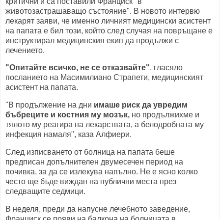
критични и са поставили Франциск "в
животозастрашаващо състояние". В новото интервю
лекарят заяви, че именно личният медицински асистент
на папата е бил този, който след случая на повръщане е
инструктирал медицинския екип да продължи с
лечението.
"Опитайте всичко, не се отказвайте"
, гласяло
посланието на Масимилиано Страпети, медицинският
асистент на папата.
"В продължение на дни
имаше риск да увредим
бъбреците и костния му мозък,
но продължихме и
тялото му реагира на лекарствата, а белодробната му
инфекция намаля", каза Алфиери.
След изписването от болница на папата беше
предписан допълнителен двумесечен период на
почивка, за да се излекува напълно. Не е ясно колко
често ще бъде виждан на публични места през
следващите седмици.
В неделя, преди да напусне лечебното заведение,
Франциск се появи на балкона на болницата в