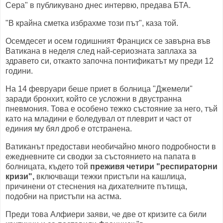
Сера" в публикувано днес интервю, предава БТА.
"В крайна сметка избрахме този път", каза той.
Осемдесет и осем годишният Франциск се завърна във
Ватикана в неделя след най-сериозната заплаха за
здравето си, откакто започна понтификатът му преди 12
години.
На 14 февруари беше приет в болница "Джемели"
заради бронхит, който се усложни в двустранна
пневмония. Това е особено тежко състояние за него, тъй
като на младини е боледувал от плеврит и част от
единия му бял дроб е отстранена.
Ватиканът предостави необичайно много подробности в
ежедневните си сводки за състоянието на папата в
болницата, където той
преживя четири "респираторни
кризи",
включващи тежки пристъпи на кашлица,
причинени от стеснения на дихателните пътища,
подобни на пристъпи на астма.
Преди това Алфиери заяви, че две от кризите са били