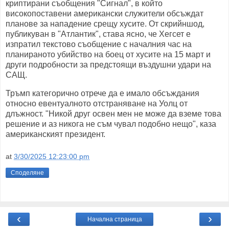
криптирани съобщения "Сигнал", в който
високопоставени американски служители обсъждат
планове за нападение срещу хусите. От скрийншод,
публикуван в "Атлантик", става ясно, че Хегсет е
изпратил текстово съобщение с началния час на
планираното убийство на боец от хусите на 15 март и
други подробности за предстоящи въздушни удари на
САЩ.
Тръмп категорично отрече да е имало обсъждания
относно евентуалното отстраняване на Уолц от
длъжност. "Никой друг освен мен не може да вземе това
решение и аз никога не съм чувал подобно нещо", каза
американският президент.
at
3/30/2025 12:23:00 pm
Споделяне
‹
›
Начална страница