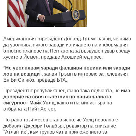
Американският президент Доналд Тръмп заяви, че няма
да уволнява никого заради изтичането на информация
относно планове на Пентагона за въздушен удар срещу
хусите в Йемен, предаде Асошиейтед прес.
"
Не уволнявам заради фалшиви новини или заради
лов на вещици
", заяви Тръмп в интервю за телевизия
Ен Би Си нюз, предаде БТА.
Президентът републиканец също така подчерта, че
има
доверие на своя съветник по националната
сигурност Майк Уолц
, както и на министъра на
отбраната Пийт Хегсет.
По-рано този месец стана ясно, че Уолц неволно е
добавил Джефри Голдбърг, редактор на списание
"Атлантик", към групов чат в приложението за