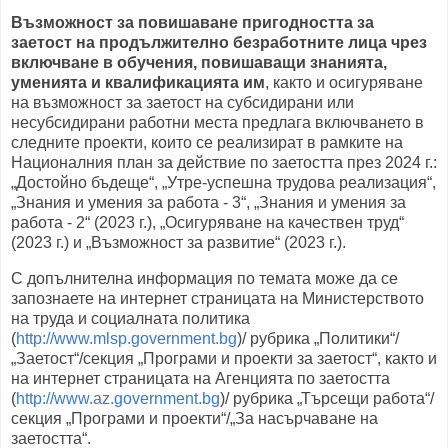
Възможност за повишаване пригодността за
заетост на продължително безработните лица чрез
включване в обучения, повишаващи знанията,
уменията и квалификацията им
, както и осигуряване
на възможност за заетост на субсидирани или
несубсидирани работни места предлага включването в
следните проекти, които се реализират в рамките на
Националния план за действие по заетостта през 2024 г.:
„Достойно бъдеще“, „Утре-успешна трудова реализация“,
„Знания и умения за работа - 3“, „Знания и умения за
работа - 2“ (2023 г.), „Осигуряване на качествен труд“
(2023 г.) и „Възможност за развитие“ (2023 г.).
С допълнителна информация по темата може да се
запознаете на интернет страницата на Министерството
на труда и социалната политика
(
http://www.mlsp.government.bg
)/ рубрика „Политики“/
„Заетост“/секция „Програми и проекти за заетост“, както и
на интернет страницата на Агенцията по заетостта
(
http://www.az.government.bg
)/ рубрика „Търсещи работа“/
секция „Програми и проекти“/„За насърчаване на
заетостта“.