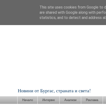
This site uses cookies from Google to de
are shared with Google along with perfo
statistics, and to detect and address a
Новини от Бургас, страната и света!
Начало
Интервю
Анализи
Реклама