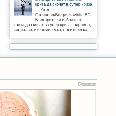
криза да скочат в супер криза
Катя
Стоянова/BurgasNovinite.BG
Българите си избраха от
криза да скочат в супер криза - здравна,
социална, икономическа, политическа,...