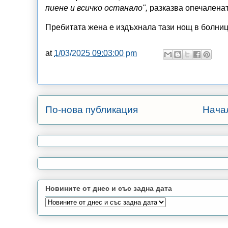
пиене и всичко останало",
разказва опечаленат
Пребитата жена е издъхнала тази нощ в болниц
at
1/03/2025 09:03:00 pm
По-нова публикация
Нача
Новините от днес и със задна дата