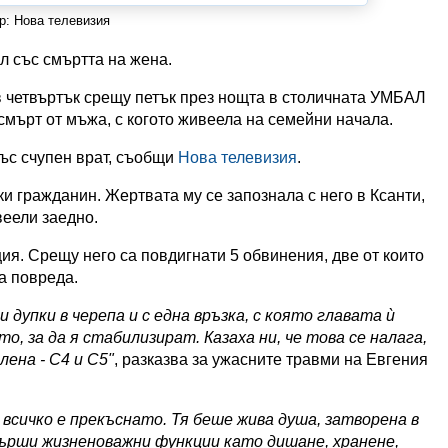
р: Нова телевизия
 със смъртта на жена.
в четвъртък срещу петък през нощта в столичната УМБАЛ
смърт от мъжа, с когото живеела на семейни начала.
ъс счупен врат, съобщи
Нова телевизия
.
и гражданин. Жертвата му се запознала с него в Ксанти,
веели заедно.
я. Срещу него са повдигнати 5 обвинения, две от които
а повреда.
 дупки в черепа и с една връзка, с която главата ѝ
о, за да я стабилизират. Казаха ни, че това се налага,
ена - C4 и C5"
, разказва за ужасните травми на Евгения
 всичко е прекъснато. Тя беше жива душа, затворена в
върши жизненоважни функции като дишане, хранене,