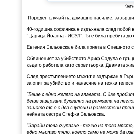
Кадъ
Пореден случай на домашно насилие, завършил
40-годишна софиянка е издъхнала след побой 
"Царица Йоанна - ИСУЛ". Тя е била пребита до 
Евгения Бельовска е била приета в Спешното с
Обвиненият за убийството Ариф Садула е гръцк
където работела като сервитьорка. Двамата жи
След престъплението мъжът е задържан в Гърци
за опит за убийство и нанасяне на тежка телесн
"Беше с едно желязо на главата. С две пробити
беше завързана буквално на рамката на леглот
защото тя е с два счупени и разместени прешл
нейната сестра Стефка Бельовска.
"Заради това счупване - точно на това място,
едно мъртво тяло, което само не може да из