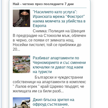
Най - четено през последните 7 дни
"Насилието като услуга":
Иранската мрежа "Фокстрот"
наема момчета за убийства в
Европа
Снимка: Полиция на Швеция
В предградие на Стокхолм мъж, облечен
в черно, се появи от зимната нощ.
Носейки пистолет, той се приближи до
20...
Разбиват апартаменти по
Черноморието и със сменени
ключалки ги дават под наем
на туристи
Български и чуждестранни
собственици на апартаменти в комплекс
" Лалов егрек " край Царево твърдят, че
жилищата им са били разб...
Джип блъсна зрител на
офроуд състезание,