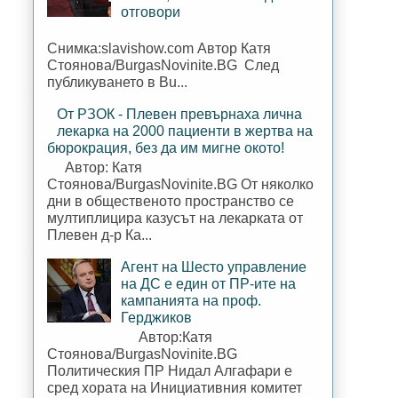
отговори
Снимка:slavishow.com Автор Катя
Стоянова/BurgasNovinite.BG След
публикуването в Bu...
От РЗОК - Плевен превърнаха лична
лекарка на 2000 пациенти в жертва на
бюрокрация, без да им мигне окото!
Автор: Катя
Стоянова/BurgasNovinite.BG От няколко
дни в общественото пространство се
мултиплицира казусът на лекарката от
Плевен д-р Ка...
Агент на Шесто управление
на ДС е един от ПР-ите на
кампанията на проф.
Герджиков
Автор:Катя
Стоянова/BurgasNovinite.BG
Политическия ПР Нидал Алгафари е
сред хората на Инициативния комитет