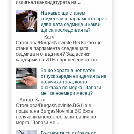
издигнал кандидатурата на ...
На какво ще станем
свидетели в парламента през
идващата седмица и какви
ще са последствията?
Катя
Стоянова/BurgasNovinite.BG Какво ще
стане в парламента следващата
седмица и отвъд нея? Зад всички
кандърми на ИТН определени от тях ...
Защо хората в неплатен
отпуск заради епидемията не
получиха това, което
очакваха по мярка "Запази
ме" за ноември месец?
Автор: Катя
Стоянова/BurgasNovinite.BG На е -
пощата на BurgasNovinite.BG бяха
получени множество запитвания по
мярка "Запази ме...
Българите си избраха от