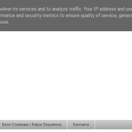
liver its services and to analyze traffic. Your IP address and us
rmance and security metrics to ensure quality of service, gene
buse.
Катя Стоянова / Katya Stoyanova
Контакти