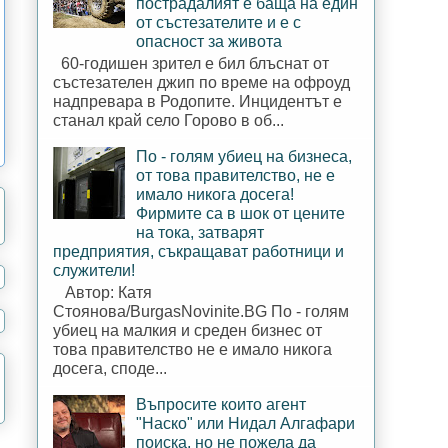
пострадалият е баща на един
от състезателите и е с
опасност за живота
60-годишен зрител е бил блъснат от
състезателен джип по време на офроуд
надпревара в Родопите. Инцидентът е
станал край село Горово в об...
По - голям убиец на бизнеса,
от това правителство, не е
имало никога досега!
Фирмите са в шок от цените
на тока, затварят
предприятия, съкращават работници и
служители!
Автор: Катя
Стоянова/BurgasNovinite.BG По - голям
убиец на малкия и среден бизнес от
това правителство не е имало никога
досега, споде...
Въпросите които агент
"Наско" или Нидал Алгафари
поиска, но не пожела да