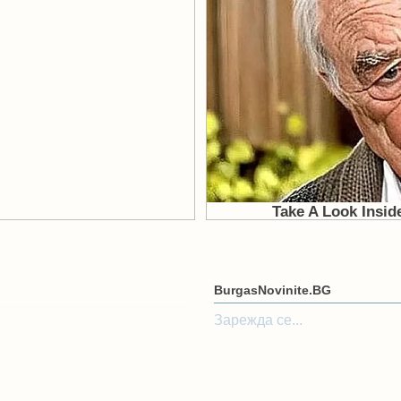
BurgasNovinite.BG
Зарежда се...