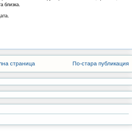
а близка.
ата.
лна страница
По-стара публикация