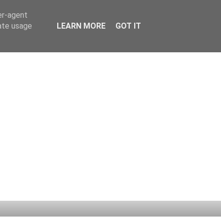
er-agent
rate usage
LEARN MORE
GOT IT