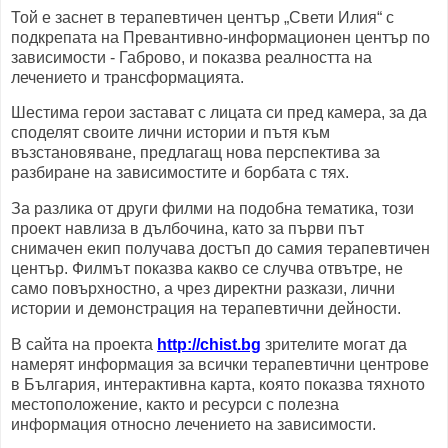
Той е заснет в терапевтичен център „Свети Илия“ с
подкрепата на Превантивно-информационен център по
зависимости - Габрово, и показва реалността на
лечението и трансформацията.
Шестима герои застават с лицата си пред камера, за да
споделят своите лични истории и пътя към
възстановяване, предлагащ нова перспектива за
разбиране на зависимостите и борбата с тях.
За разлика от други филми на подобна тематика, този
проект навлиза в дълбочина, като за първи път
снимачен екип получава достъп до самия терапевтичен
център. Филмът показва какво се случва отвътре, не
само повърхностно, а чрез директни разкази, лични
истории и демонстрация на терапевтични дейности.
В сайта на проекта
http://chist.bg
зрителите могат да
намерят информация за всички терапевтични центрове
в България, интерактивна карта, която показва тяхното
местоположение, както и ресурси с полезна
информация относно лечението на зависимости.