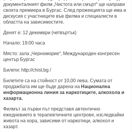
документалният филм „Чистота или смърт“ ще направи
своята премиера в Бургас. След прожекцията ще има и
дискусия с участниците във филма и специалисти в
областта на зависимостите.
Денят е: 12 декември (четвъртък)
Начало: 19:00 часа
Място: зала „Черноморие“, Международен конгресен
център Бургас
Билети: http://chist.bg /
Билетите са на стойност от 10,00 лева. Сумата от
продажбата им ще бъде дарена на
Национална
информационна линия за наркотиците, алкохола и
хазарта.
Филмът за първи път представя автентично
ежедневието в терапевтичните центрове, изследвайки
живота на хора, зависими от наркотици, алкохол и
хазарт.