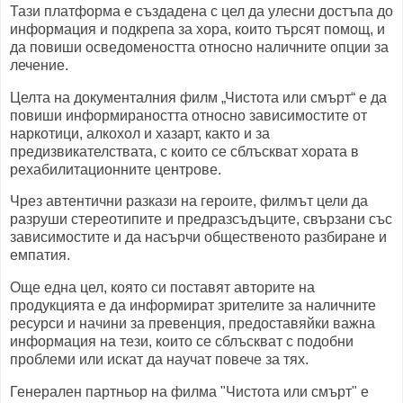
Тази платформа е създадена с цел да улесни достъпа до
информация и подкрепа за хора, които търсят помощ, и
да повиши осведомеността относно наличните опции за
лечение.
Целта на документалния филм „Чистота или смърт“ е да
повиши информираността относно зависимостите от
наркотици, алкохол и хазарт, както и за
предизвикателствата, с които се сблъскват хората в
рехабилитационните центрове.
Чрез автентични разкази на героите, филмът цели да
разруши стереотипите и предразсъдъците, свързани със
зависимостите и да насърчи общественото разбиране и
емпатия.
Още една цел, която си поставят авторите на
продукцията е да информират зрителите за наличните
ресурси и начини за превенция, предоставяйки важна
информация на тези, които се сблъскват с подобни
проблеми или искат да научат повече за тях.
Генерален партньор на филма "Чистота или смърт" е