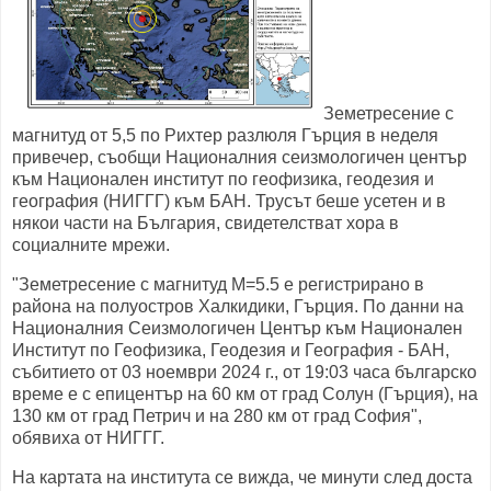
Земетресение с
магнитуд от 5,5 по Рихтер разлюля Гърция в неделя
привечер, съобщи Националния сеизмологичен център
към Национален институт по геофизика, геодезия и
география (НИГГГ) към БАН. Трусът беше усетен и в
някои части на България, свидетелстват хора в
социалните мрежи.
"Земетресение с магнитуд М=5.5 е регистрирано в
района на полуостров Халкидики, Гърция. По данни на
Националния Сеизмологичен Център към Национален
Институт по Геофизика, Геодезия и География - БАН,
събитието от 03 ноември 2024 г., от 19:03 часа българско
време е с епицентър на 60 км от град Солун (Гърция), на
130 км от град Петрич и на 280 км от град София",
обявиха от НИГГГ.
На картата на института се вижда, че минути след доста