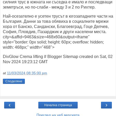
силния трус в южната ни съседка е имало и последващи
земетръси, но по-слаби - между 3 и 2 по Рихтер.
Най-осезателно е усетен трусът в югозападните части на
България. Данни за това обявиха в социалните мрежи
хора от Банско, Сандански, Благоевград, Гоце Делчев,
София, Пловдив, Пазарджик и други населени места.
city=&affid=9463&size=468x60&output=iframe"
style="border: 0px solid; height: 60px; overflow: hidden;
width: 468px;" width="468">
DivGlow Crema lifting # Blogger Sitemap created on Sat, 02
Nov 2024 19:23:12 GMT
at
11/03/2024 08:35:00 pm
Споделяне
‹
›
Начална страница
Преглед на уеб версията