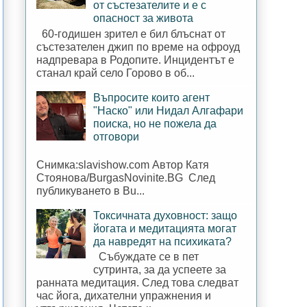
от състезателите и е с
опасност за живота
60-годишен зрител е бил блъснат от
състезателен джип по време на офроуд
надпревара в Родопите. Инцидентът е
станал край село Горово в об...
Въпросите които агент
"Наско" или Нидал Алгафари
поиска, но не пожела да
отговори
Снимка:slavishow.com Автор Катя
Стоянова/BurgasNovinite.BG След
публикуването в Bu...
Токсичната духовност: защо
йогата и медитацията могат
да навредят на психиката?
Събуждате се в пет
сутринта, за да успеете за
ранната медитация. След това следват
час йога, дихателни упражнения и