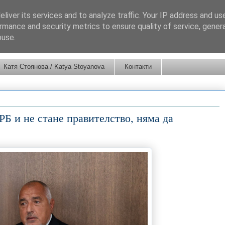
liver its services and to analyze traffic. Your IP address and us
rmance and security metrics to ensure quality of service, gene
buse.
Катя Стоянова / Katya Stoyanova
Контакти
РБ и не стане правителство, няма да