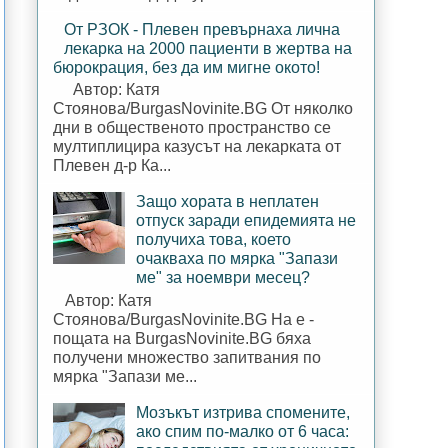
От РЗОК - Плевен превърнаха лична
лекарка на 2000 пациенти в жертва на
бюрокрация, без да им мигне окото!
Автор: Катя
Стоянова/BurgasNovinite.BG От няколко
дни в общественото пространство се
мултиплицира казусът на лекарката от
Плевен д-р Ка...
Защо хората в неплатен
отпуск заради епидемията не
получиха това, което
очакваха по мярка "Запази
ме" за ноември месец?
Автор: Катя
Стоянова/BurgasNovinite.BG На е -
пощата на BurgasNovinite.BG бяха
получени множество запитвания по
мярка "Запази ме...
Мозъкът изтрива спомените,
ако спим по-малко от 6 часа: