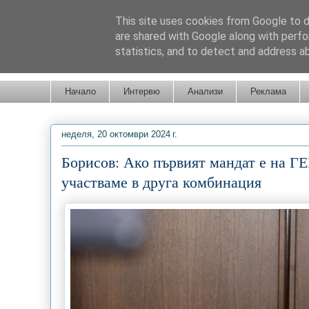
This site uses cookies from Google to de
are shared with Google along with perfo
statistics, and to detect and address a
Новини от Бургас, страната и света!
Начало
Интервю
Анализи
Реклама
неделя, 20 октомври 2024 г.
Борисов: Ако първият мандат е на ГЕ
участваме в друга комбинация