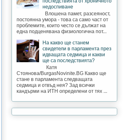
последствията от хроничното
недоспиване
Влошена памет, разсеяност,
постоянна умора - това са само част от
проблемите, които често се дължат на
една подценявана физиологична пот...
На какво ще станем
свидетели в парламента през
идващата седмица и какви
ще са последствията?
Катя
Стоянова/BurgasNovinite.BG Какво ще
стане в парламента следващата
седмица и отвъд нея? Зад всички
кандърми на ИТН определени от тях ...