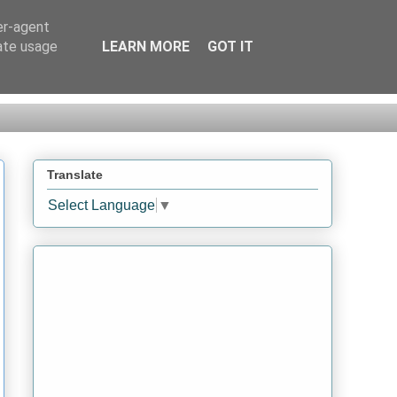
er-agent
rate usage
LEARN MORE
GOT IT
Translate
Select Language
▼