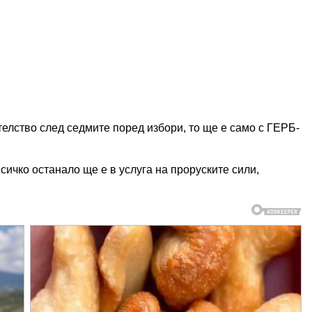
елство след седмите поред избори, то ще е само с ГЕРБ-
сичко останало ще е в услуга на проруските сили,