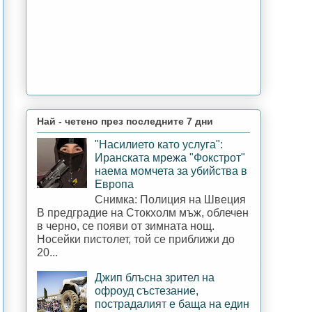
Най - четено през последните 7 дни
"Насилието като услуга":
Иранската мрежа "Фокстрот"
наема момчета за убийства в
Европа
Снимка: Полиция на Швеция
В предградие на Стокхолм мъж, облечен
в черно, се появи от зимната нощ.
Носейки пистолет, той се приближи до
20...
Джип блъсна зрител на
офроуд състезание,
пострадалият е баща на един