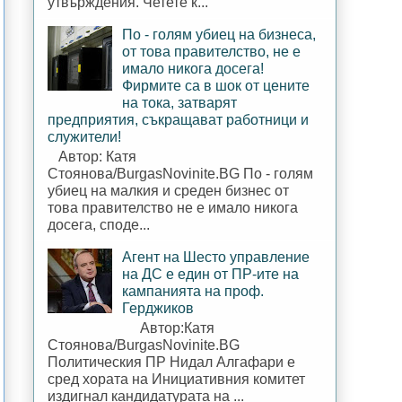
утвърждения. Четете к...
По - голям убиец на бизнеса,
от това правителство, не е
имало никога досега!
Фирмите са в шок от цените
на тока, затварят
предприятия, съкращават работници и
служители!
Автор: Катя
Стоянова/BurgasNovinite.BG По - голям
убиец на малкия и среден бизнес от
това правителство не е имало никога
досега, споде...
Агент на Шесто управление
на ДС е един от ПР-ите на
кампанията на проф.
Герджиков
Автор:Катя
Стоянова/BurgasNovinite.BG
Политическия ПР Нидал Алгафари е
сред хората на Инициативния комитет
издигнал кандидатурата на ...