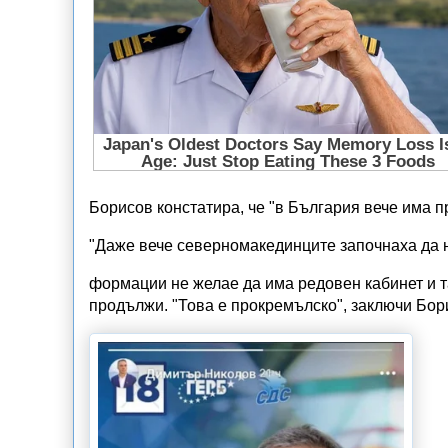
Борисов констатира, че "в България вече има п
"Даже вече северномакединците започнаха да н
формации не желае да има редовен кабинет и т
продължи. "Това е прокремълско", заключи Бор