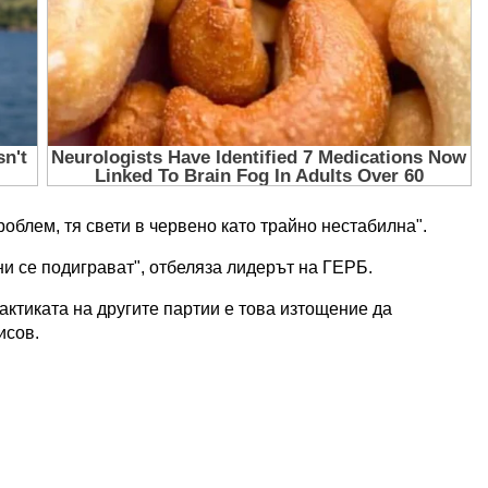
роблем, тя свети в червено като трайно нестабилна".
и се подиграват", отбеляза лидерът на ГЕРБ.
актиката на другите партии е това изтощение да
исов.