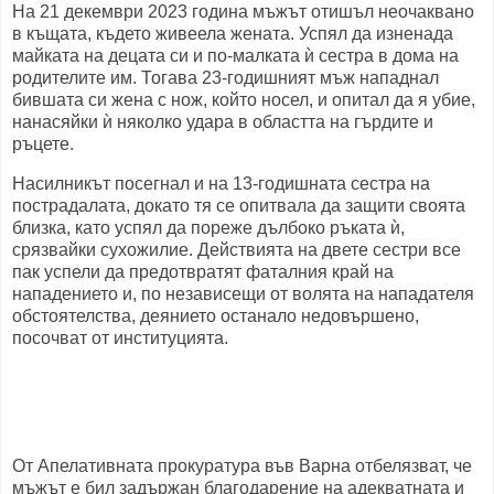
На 21 декември 2023 година мъжът отишъл неочаквано
в къщата, където живеела жената. Успял да изненада
майката на децата си и по-малката ѝ сестра в дома на
родителите им. Тогава 23-годишният мъж нападнал
бившата си жена с нож, който носел, и опитал да я убие,
нанасяйки ѝ няколко удара в областта на гърдите и
ръцете.
Насилникът посегнал и на 13-годишната сестра на
пострадалата, докато тя се опитвала да защити своята
близка, като успял да пореже дълбоко ръката ѝ,
срязвайки сухожилие. Действията на двете сестри все
пак успели да предотвратят фаталния край на
нападението и, по независещи от волята на нападателя
обстоятелства, деянието останало недовършено,
посочват от институцията.
От Апелативната прокуратура във Варна отбелязват, че
мъжът е бил задържан благодарение на адекватната и