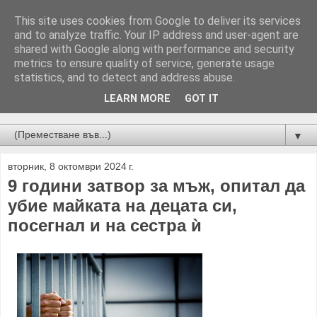
This site uses cookies from Google to deliver its services
and to analyze traffic. Your IP address and user-agent are
shared with Google along with performance and security
metrics to ensure quality of service, generate usage
statistics, and to detect and address abuse.
LEARN MORE
GOT IT
Новини от Бургас, страната и света!
▼
вторник, 8 октомври 2024 г.
9 години затвор за мъж, опитал да
убие майката на децата си,
посегнал и на сестра ѝ