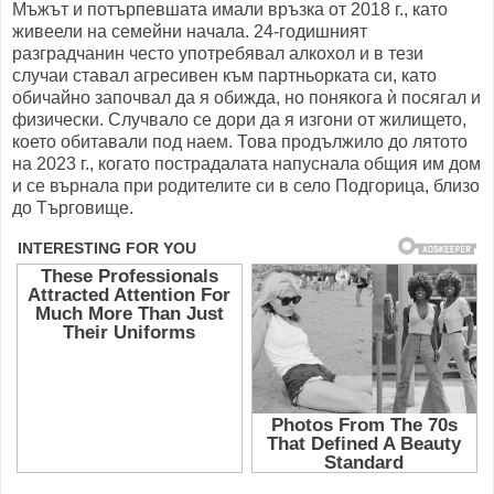
Мъжът и потърпевшата имали връзка от 2018 г., като
живеели на семейни начала. 24-годишният
разградчанин често употребявал алкохол и в тези
случаи ставал агресивен към партньорката си, като
обичайно започвал да я обижда, но понякога ѝ посягал и
физически. Случвало се дори да я изгони от жилището,
което обитавали под наем. Това продължило до лятото
на 2023 г., когато пострадалата напуснала общия им дом
и се върнала при родителите си в село Подгорица, близо
до Търговище.