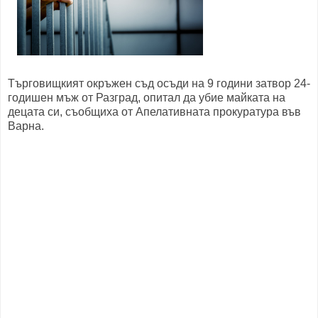
Търговищкият окръжен съд осъди на 9 години затвор 24-
годишен мъж от Разград, опитал да убие майката на
децата си, съобщиха от Апелативната прокуратура във
Варна.