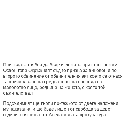
Присъдата трябва да бъде излежана при строг режим.
Освен това Окръжният съд го призна за виновен и по
второто обвинение от обвинителния акт, което се отнася
за причиняване на средна телесна повреда на
малолетно лице, роднина на жената, с която той
съжителствал.
Подсъдимият ще търпи по-тежкото от двете наложени
му наказания и ще бъде лишен от свобода за девет
години, поясняват от Апелативната прокуратура.