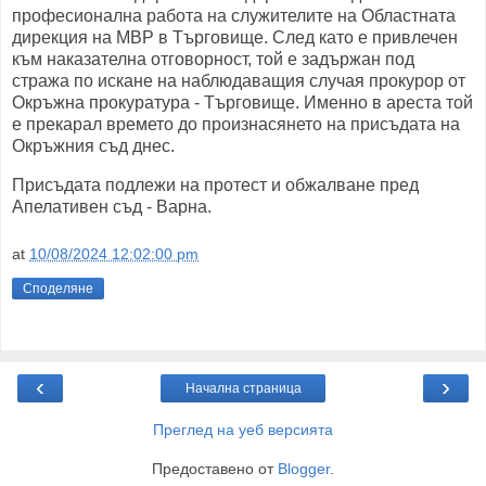
професионална работа на служителите на Областната
дирекция на МВР в Търговище. След като е привлечен
към наказателна отговорност, той е задържан под
стража по искане на наблюдаващия случая прокурор от
Окръжна прокуратура - Търговище. Именно в ареста той
е прекарал времето до произнасянето на присъдата на
Окръжния съд днес.
Присъдата подлежи на протест и обжалване пред
Апелативен съд - Варна.
at
10/08/2024 12:02:00 pm
Споделяне
‹
›
Начална страница
Преглед на уеб версията
Предоставено от
Blogger
.