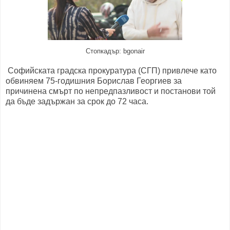
Стопкадър: bgonair
Софийската градска прокуратура (СГП) привлече като
обвиняем 75-годишния Борислав Георгиев за
причинена смърт по непредпазливост и постанови той
да бъде задържан за срок до 72 часа.