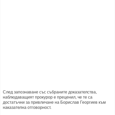
След запознаване със събраните доказателства,
наблюдаващият прокурор е преценил, че те са
достатъчни за привличане на Борислав Георгиев към
наказателна отговорност.