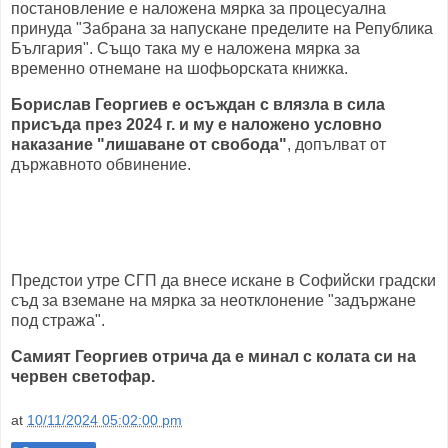
постановление е наложена мярка за процесуална
принуда "Забрана за напускане пределите на Република
България". Също така му е наложена мярка за
временно отнемане на шофьорската книжка.
Борислав Георгиев е осъждан с влязла в сила
присъда през 2024 г. и му е наложено условно
наказание "лишаване от свобода"
, допълват от
държавното обвинение.
Предстои утре СГП да внесе искане в Софийски градски
съд за вземане на мярка за неотклонение "задържане
под стража".
Самият Георгиев отрича да е минал с колата си на
червен светофар.
at
10/11/2024 05:02:00 pm