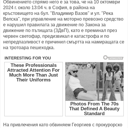
Обвинението спрямо него е за това, че на 10 октомври
2024 г. около 13:04 ч. в София, в района на
кръстовището на бул. "Владимир Вазов" и ул. "Река
Велска", при управление на моторно превозно средство
е нарушил правилата за движение по Закона за
движение по пътищата (ЗДвП), като е преминал през
червен светофар, предизвикал е катастрофа и по
непредпазливост е причинил смъртта на намиращата се
на тротоара пешеходка.
На привлечения като обвиняем Георгиев с прокурорско