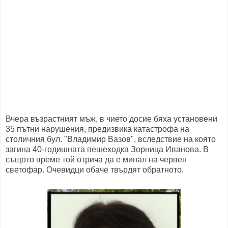
Вчера възрастният мъж, в чието досие бяха установени
35 пътни нарушения, предизвика катастрофа на
столичния бул. "Владимир Вазов", вследствие на която
загина 40-годишната пешеходка Зорница Иванова. В
същото време той отрича да е минал на червен
светофар. Очевидци обаче твърдят обратното.