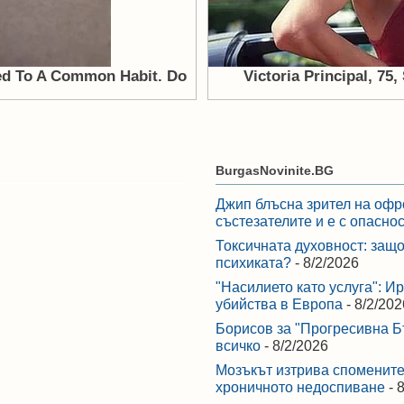
BurgasNovinite.BG
Джип блъсна зрител на офр
състезателите и е с опасно
Токсичната духовност: защо
психиката?
- 8/2/2026
"Насилието като услуга": И
убийства в Европа
- 8/2/202
Борисов за "Прогресивна Бъ
всичко
- 8/2/2026
Мозъкът изтрива спомените,
хроничното недоспиване
- 