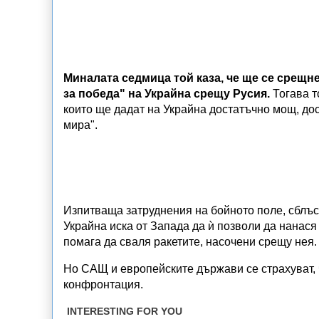
Миналата седмица той каза, че ще се срещне
за победа" на Украйна срещу Русия.
Тогава т
които ще дадат на Украйна достатъчно мощ, дос
мира".
Изпитваща затруднения на бойното поле, сблъск
Украйна иска от Запада да ѝ позволи да нанася 
помага да сваля ракетите, насочени срещу нея.
Но САЩ и европейските държави се страхуват, 
конфронтация.