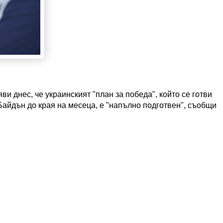
и днес, че украинският "план за победа", който се готви
Байдън до края на месеца, е "напълно подготвен", съобщи