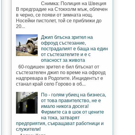
Снимка: Полиция на Швеция
В предградие на Стокхолм мъж, облечен
в черно, се появи от зимната нощ.
Носейки пистолет, той се приближи до
20...
Джип блъсна зрител на
офроуд състезание,
пострадалият е баща на един
от състезателите и е с
опасност за живота
60-годишен зрител е бил блъснат от
състезателен джип по време на офроуд
надпревара в Родопите. Инцидентът е
станал край село Горово в об...
По - голям убиец на бизнеса,
от това правителство, не е
имало никога досега!
Фирмите са в шок от цените
на тока, затварят
предприятия, съкращават работници и
служители!