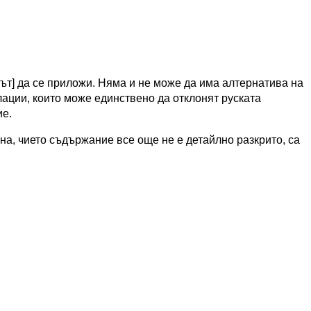
ът] да се приложи. Няма и не може да има алтернатива на
ации, които може единствено да отклонят руската
ие.
ана, чието съдържание все още не е детайлно разкрито, са