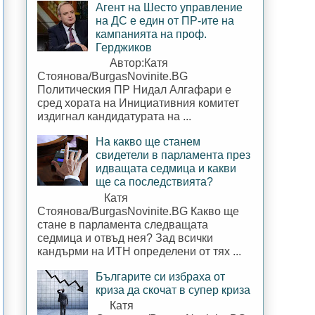
Агент на Шесто управление
на ДС е един от ПР-ите на
кампанията на проф.
Герджиков
Автор:Катя
Стоянова/BurgasNovinite.BG
Политическия ПР Нидал Алгафари е
сред хората на Инициативния комитет
издигнал кандидатурата на ...
На какво ще станем
свидетели в парламента през
идващата седмица и какви
ще са последствията?
Катя
Стоянова/BurgasNovinite.BG Какво ще
стане в парламента следващата
седмица и отвъд нея? Зад всички
кандърми на ИТН определени от тях ...
Българите си избраха от
криза да скочат в супер криза
Катя