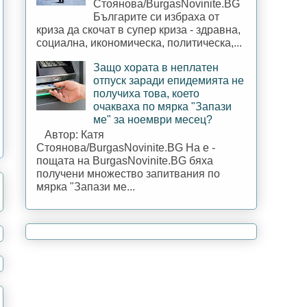
Стоянова/BurgasNovinite.BG
Българите си избраха от
криза да скочат в супер криза - здравна,
социална, икономическа, политическа,...
Защо хората в неплатен
отпуск заради епидемията не
получиха това, което
очакваха по мярка "Запази
ме" за ноември месец?
Автор: Катя
Стоянова/BurgasNovinite.BG На е -
пощата на BurgasNovinite.BG бяха
получени множество запитвания по
мярка "Запази ме...