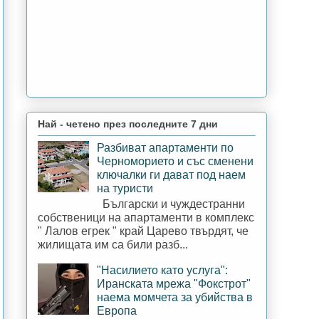
Най - четено през последните 7 дни
Разбиват апартаменти по
Черноморието и със сменени
ключалки ги дават под наем
на туристи
Български и чуждестранни
собственици на апартаменти в комплекс
" Лалов егрек " край Царево твърдят, че
жилищата им са били разб...
"Насилието като услуга":
Иранската мрежа "Фокстрот"
наема момчета за убийства в
Европа