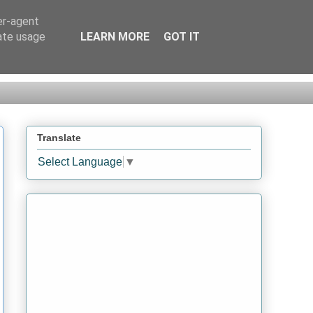
er-agent
rate usage
LEARN MORE
GOT IT
Translate
Select Language
▼