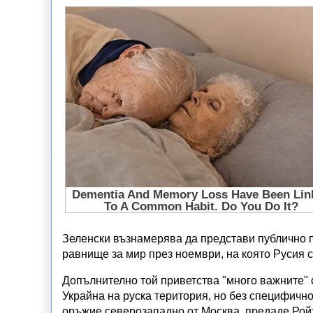
Зеленски възнамерява да представи публично п
равнище за мир през ноември, на която Русия с
Допълнително той приветства "много важните" 
Украйна на руска територия, но без специфичн
оръжие северозападно от Москва, предаде Рой