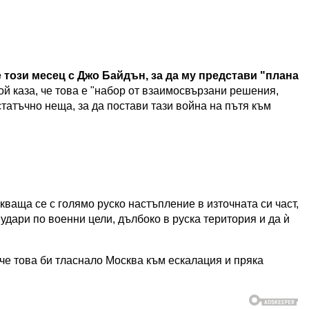
 този месец с Джо Байдън, за да му представи "плана
ой каза, че това е "набор от взаимосвързани решения,
татъчно неща, за да постави тази война на пътя към
ваща се с голямо руско настъпление в източната си част,
удари по военни цели, дълбоко в руска територия и да ѝ
че това би тласнало Москва към ескалация и пряка