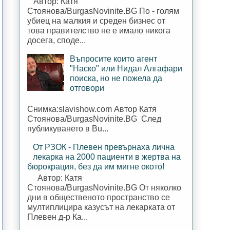
Автор: Катя
Стоянова/BurgasNovinite.BG По - голям
убиец на малкия и среден бизнес от
това правителство не е имало никога
досега, споде...
Въпросите които агент
"Наско" или Нидал Алгафари
поиска, но не пожела да
отговори
Снимка:slavishow.com Автор Катя
Стоянова/BurgasNovinite.BG След
публикуването в Bu...
От РЗОК - Плевен превърнаха лична
лекарка на 2000 пациенти в жертва на
бюрокрация, без да им мигне окото!
Автор: Катя
Стоянова/BurgasNovinite.BG От няколко
дни в общественото пространство се
мултиплицира казусът на лекарката от
Плевен д-р Ка...