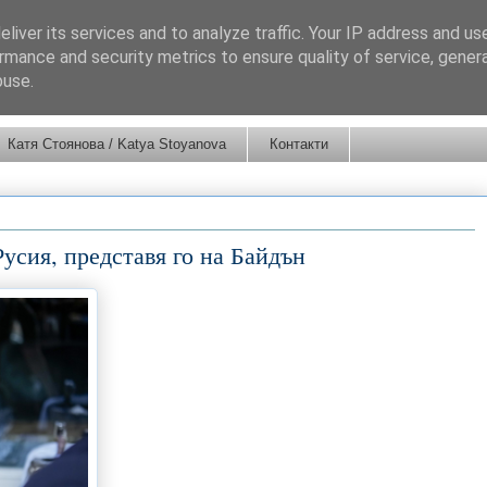
liver its services and to analyze traffic. Your IP address and us
rmance and security metrics to ensure quality of service, gene
buse.
Катя Стоянова / Katya Stoyanova
Контакти
Русия, представя го на Байдън