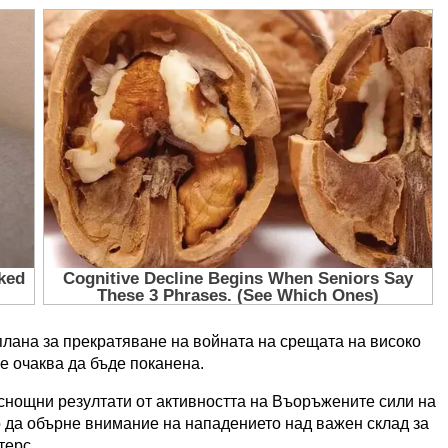
лана за прекратяване на войната на срещата на високо
е очаква да бъде поканена.
снощни резултати от активността на Въоръжените сили на
о да обърне внимание на нападението над важен склад за
терс.