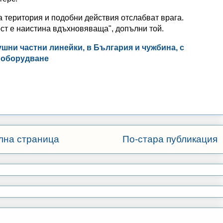
а територия и подобни действия отслабват врага.
ст е наистина вдъхновяваща", допълни той.
шни частни линейки, в България и чужбина, с
о оборудване
лна страница
По-стара публикация