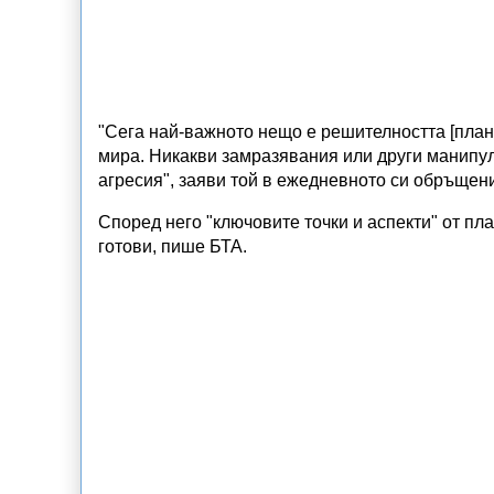
"Сега най-важното нещо е решителността [план
мира. Никакви замразявания или други манипул
агресия", заяви той в ежедневното си обръщен
Според него "ключовите точки и аспекти" от пл
готови, пише БТА.