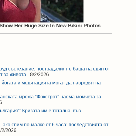
оуд състезание, пострадалият е баща на един от
ст за живота
- 8/2/2026
 йогата и медитацията могат да навредят на
ранската мрежа "Фокстрот" наема момчета за
6
лгария": Кризата им е тотална, във
 ако спим по-малко от 6 часа: последствията от
8/2/2026