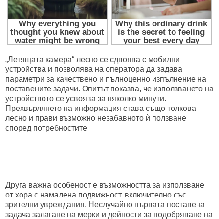
„Летящата камера“ лесно се сдвоява с мобилни
устройства и позволява на оператора да задава
параметри за качествено и пълноценно изпълнение на
поставените задачи. Опитът показва, че използването на
устройството се усвоява за няколко минути.
Прехвърлянето на информация става също толкова
лесно и прави възможно незабавното ѝ ползване
според потребностите.
Друга важна особеност е възможността за използване
от хора с намалена подвижност, включително със
зрителни увреждания. Неслучайно първата поставена
задача залагане на мерки и дейности за подобряване на