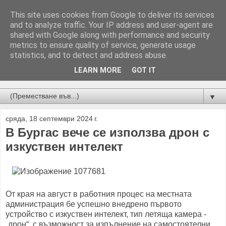
This site uses cookies from Google to deliver its services
and to analyze traffic. Your IP address and user-agent are
shared with Google along with performance and security
metrics to ensure quality of service, generate usage
statistics, and to detect and address abuse.
LEARN MORE
GOT IT
Новини от Бургас, страната и света!
▼
сряда, 18 септември 2024 г.
В Бургас вече се използва дрон с
изкуствен интелект
Oт края на август в работния процес на местната
администрация бе успешно внедрено първото
устройство с изкуствен интелект, тип летяща камера -
„дрон“, с възможност за изпълнение на самостоятелни