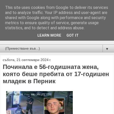
This site uses cookies from Google to deliver its services
and to analyze traffic. Your IP address and user-agent are
shared with Google along with performance and security
metrics to ensure quality of service, generate usage
statistics, and to detect and address abuse.
LEARN MORE
GOT IT
Новини от Бургас, страната и света!
▼
събота, 21 септември 2024 г.
Починала е 56-годишната жена,
която беше пребита от 17-годишен
младеж в Перник