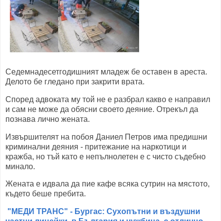
Седемнадесетгодишният младеж бе оставен в ареста.
Делото бе гледано при закрити врата.
Според адвоката му той не е разбрал какво е направил
и сам не може да обясни своето деяние. Отрекъл да
познава лично жената.
Извършителят на побоя Даниел Петров има предишни
криминални деяния - притежание на наркотици и
кражба, но тъй като е непълнолетен е с чисто съдебно
минало.
Жената е идвала да пие кафе всяка сутрин на мястото,
където беше пребита.
"МЕДИ ТРАНС" - Бургас: Сухопътни и въздушни