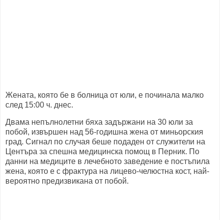
Жената, която бе в болница от юли, е починала малко
след 15:00 ч. днес.
Двама непълнолетни бяха задържани на 30 юли за
побой, извършен над 56-годишна жена от миньорския
град. Сигнал по случая беше подаден от служители на
Центъра за спешна медицинска помощ в Перник. По
данни на медиците в лечебното заведение е постъпила
жена, която е с фрактура на лицево-челюстна кост, най-
вероятно предизвикана от побой.