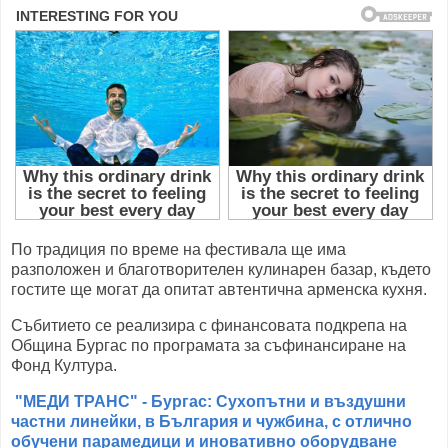
По традиция по време на фестивала ще има
разположен и благотворителен кулинарен базар, където
гостите ще могат да опитат автентична арменска кухня.
Събитието се реализира с финансовата подкрепа на
Община Бургас по програмата за съфинансиране на
Фонд Култура.
"МЕДИ ТРАНС" - Бургас: Сухопътни и въздушни
частни линейки, в България и чужбина, с отлично
обучени парамедици и иновативно оборудване