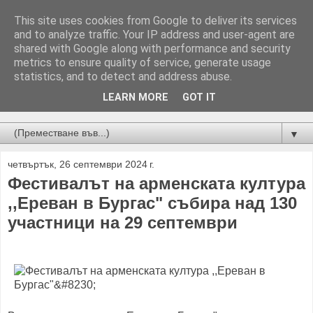
This site uses cookies from Google to deliver its services
and to analyze traffic. Your IP address and user-agent are
shared with Google along with performance and security
metrics to ensure quality of service, generate usage
statistics, and to detect and address abuse.
LEARN MORE
GOT IT
Новини от Бургас, страната и света!
▼
четвъртък, 26 септември 2024 г.
Фестивалът на арменската култура
,,Ереван в Бургас" събира над 130
участници на 29 септември