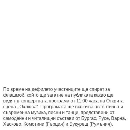
По време на дефилето участниците ще спират за
флашмоб, който ще загатне на публиката какво ще
видят в концертната програма от 11:00 часа на Открита
сцена ,,Охлюва“. Програмата ще включва автентична и
съвременна музика, песни и танци, представени от
самодейни и читалищни състави от Бургас, Русе, Варна,
Хасково, Комотини (Гърция) и Букурещ (Румъния).