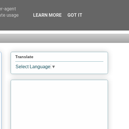
er-agent
rate usage
LEARN MORE
GOT IT
Translate
Select Language
▼