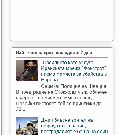
Най - четено през последните 7 дни
"Насилието като услуга":
Иранската мрежа "Фокстрот"
наема момчета за убийства в
Европа
Снимка: Полиция на Швеция
В предградие на Стокхолм мъж, облечен
в черно, се появи от зимната нощ.
Носейки пистолет, той се приближи до
20...
Джип блъсна зрител на
офроуд състезание,
пострадалият е баща на един