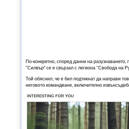
По-конкретно, според данни на разузнаването, 
"Силвър“ се е свързал с легиона "Свобода на Ру
Той обяснил, че е бил подтикнат да направи то
неговото командване, включително извънсъдебн