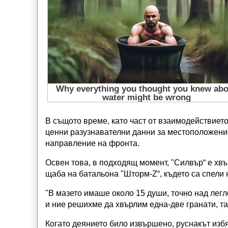
В същото време, като част от взаимодействието
ценни разузнавателни данни за местоположение
направление на фронта.
Освен това, в подходящ момент, "Силвър“ е хв
щаба на батальона "Шторм-Z“, където са спели 
"В мазето имаше около 15 души, точно над лег
и ние решихме да хвърлим една-две гранати, так
Когато деянието било извършено, руснакът изб