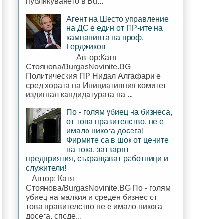
публикуването в Bu...
Агент на Шесто управление
на ДС е един от ПР-ите на
кампанията на проф.
Герджиков
Автор:Катя
Стоянова/BurgasNovinite.BG
Политическия ПР Нидал Алгафари е
сред хората на Инициативния комитет
издигнал кандидатурата на ...
По - голям убиец на бизнеса,
от това правителство, не е
имало никога досега!
Фирмите са в шок от цените
на тока, затварят
предприятия, съкращават работници и
служители!
Автор: Катя
Стоянова/BurgasNovinite.BG По - голям
убиец на малкия и среден бизнес от
това правителство не е имало никога
досега, споде...