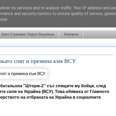
liver its services and to analyze traffic. Your IP address and us
rmance and security metrics to ensure quality of service, gene
buse.
Катя Стоянова / Katya Stoyanova
Контакти
окато спят и премина към ВСУ
 батальона "Шторм-Z“ със спящите му бойци, след
те сили на Украйна (ВСУ). Това обявиха от Главното
ерството на отбраната на Украйна в социалните