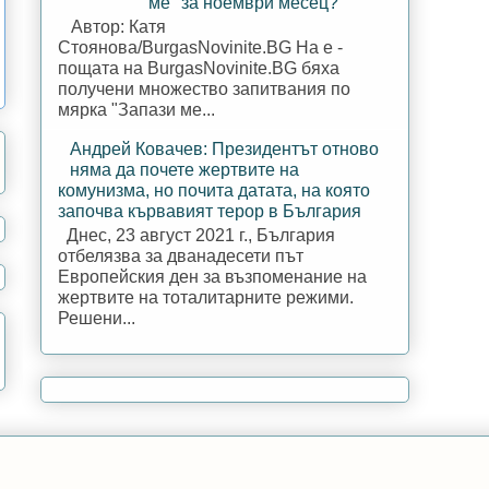
ме" за ноември месец?
Автор: Катя
Стоянова/BurgasNovinite.BG На е -
пощата на BurgasNovinite.BG бяха
получени множество запитвания по
мярка "Запази ме...
Андрей Ковачев: Президентът отново
няма да почете жертвите на
комунизма, но почита датата, на която
започва кървавият терор в България
Днес, 23 август 2021 г., България
отбелязва за дванадесети път
Европейския ден за възпоменание на
жертвите на тоталитарните режими.
Решени...