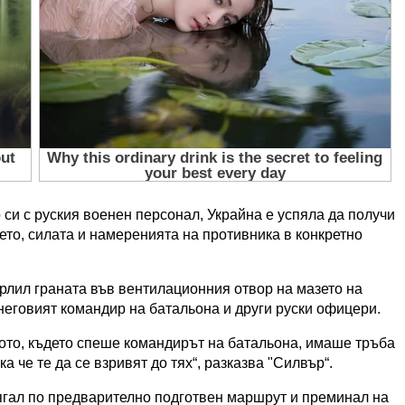
 си с руския военен персонал, Украйна е успяла да получи
то, силата и намеренията на противника в конкретно
ърлил граната във вентилационния отвор на мазето на
неговият командир на батальона и други руски офицери.
лото, където спеше командирът на батальона, имаше тръба
а че те да се взривят до тях“, разказва "Силвър“.
ягал по предварително подготвен маршрут и преминал на