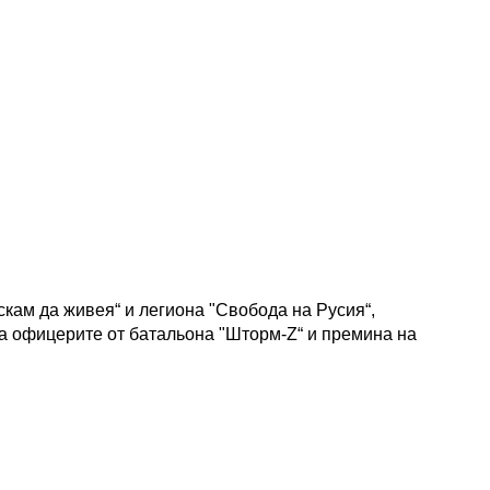
скам да живея“ и легиона "Свобода на Русия“,
а офицерите от батальона "Шторм-Z“ и премина на