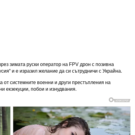
през зимата руски оператор на FPV дрон с позивна
сия“ и е изразил желание да си сътрудничи с Украйна.
ва от системните военни и други престъпления на
и екзекуции, побои и изнудвания.