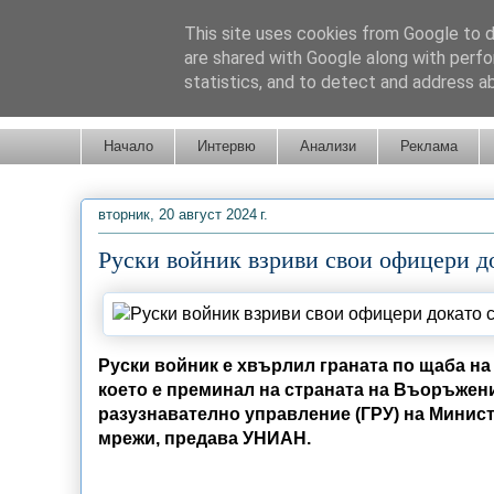
This site uses cookies from Google to de
are shared with Google along with perfo
statistics, and to detect and address a
Новини от Бургас, страната и света!
Начало
Интервю
Анализи
Реклама
вторник, 20 август 2024 г.
Руски войник взриви свои офицери д
Руски войник е хвърлил граната по щаба на
което е преминал на страната на Въоръжени
разузнавателно управление (ГРУ) на Минист
мрежи, предава УНИАН.