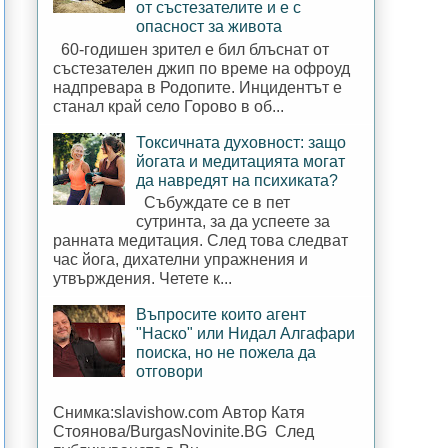
от състезателите и е с
опасност за живота
60-годишен зрител е бил блъснат от
състезателен джип по време на офроуд
надпревара в Родопите. Инцидентът е
станал край село Горово в об...
Токсичната духовност: защо
йогата и медитацията могат
да навредят на психиката?
Събуждате се в пет
сутринта, за да успеете за
ранната медитация. След това следват
час йога, дихателни упражнения и
утвърждения. Четете к...
Въпросите които агент
"Наско" или Нидал Алгафари
поиска, но не пожела да
отговори
Снимка:slavishow.com Автор Катя
Стоянова/BurgasNovinite.BG След