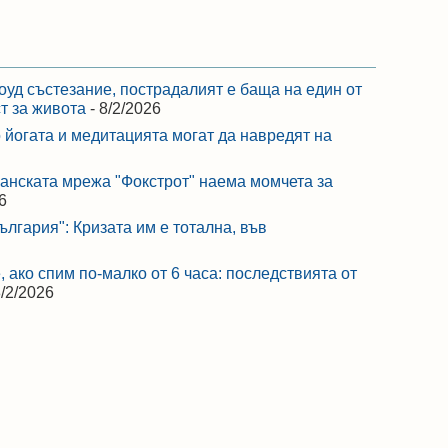
оуд състезание, пострадалият е баща на един от
ст за живота
- 8/2/2026
 йогата и медитацията могат да навредят на
ранската мрежа "Фокстрот" наема момчета за
6
лгария": Кризата им е тотална, във
 ако спим по-малко от 6 часа: последствията от
8/2/2026