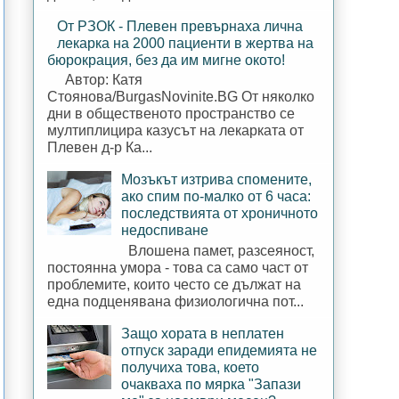
От РЗОК - Плевен превърнаха лична
лекарка на 2000 пациенти в жертва на
бюрокрация, без да им мигне окото!
Автор: Катя
Стоянова/BurgasNovinite.BG От няколко
дни в общественото пространство се
мултиплицира казусът на лекарката от
Плевен д-р Ка...
Мозъкът изтрива спомените,
ако спим по-малко от 6 часа:
последствията от хроничното
недоспиване
Влошена памет, разсеяност,
постоянна умора - това са само част от
проблемите, които често се дължат на
една подценявана физиологична пот...
Защо хората в неплатен
отпуск заради епидемията не
получиха това, което
очакваха по мярка "Запази