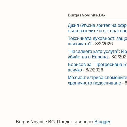
BurgasNovinite.BG
Джип блъсна зрител на офр
състезателите и е с опасно
Токсичната духовност: защо
психиката?
- 8/2/2026
"Насилието като услуга": И
убийства в Европа
- 8/2/202
Борисов за "Прогресивна Бъ
всичко
- 8/2/2026
Мозъкът изтрива спомените,
хроничното недоспиване
- 
BurgasNovinite.BG. Предоставено от
Blogger
.