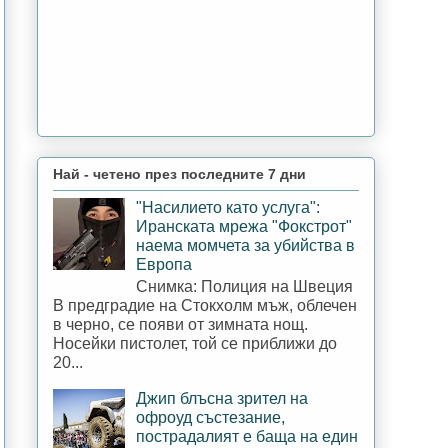
Най - четено през последните 7 дни
"Насилието като услуга":
Иранската мрежа "Фокстрот"
наема момчета за убийства в
Европа
Снимка: Полиция на Швеция
В предградие на Стокхолм мъж, облечен
в черно, се появи от зимната нощ.
Носейки пистолет, той се приближи до
20...
Джип блъсна зрител на
офроуд състезание,
пострадалият е баща на един