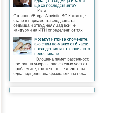
идващата седмица и какви
ще са последствията?
Катя
Стоянова/BurgasNovinite.BG Какво ще
стане в парламента следващата
седмица и отвъд нея? Зад всички
кандърми на ИТН определени от тях ...
Мозъкът изтрива спомените,
ако спим по-малко от 6 часа:
последствията от хроничното
недоспиване
Влошена памет, разсеяност,
постоянна умора - това са само част от
проблемите, които често се дължат на
една подценявана физиологична пот...