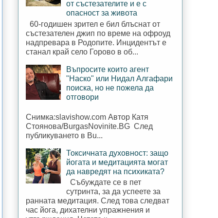
от състезателите и е с
опасност за живота
60-годишен зрител е бил блъснат от
състезателен джип по време на офроуд
надпревара в Родопите. Инцидентът е
станал край село Горово в об...
Въпросите които агент
"Наско" или Нидал Алгафари
поиска, но не пожела да
отговори
Снимка:slavishow.com Автор Катя
Стоянова/BurgasNovinite.BG След
публикуването в Bu...
Токсичната духовност: защо
йогата и медитацията могат
да навредят на психиката?
Събуждате се в пет
сутринта, за да успеете за
ранната медитация. След това следват
час йога, дихателни упражнения и