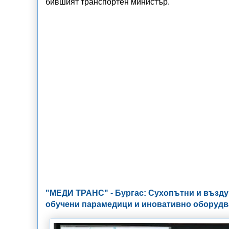
бившият транспортен министър.
"МЕДИ ТРАНС" - Бургас: Сухопътни и въздуш
обучени парамедици и иновативно оборуд