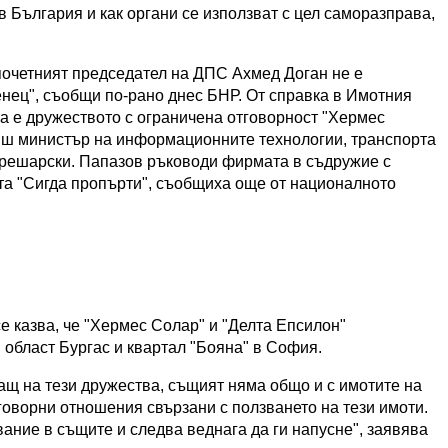
в България и как органи се използват с цел саморазправа,
почетният председател на ДПС Ахмед Доган не е
енец", съобщи по-рано днес БНР. От справка в Имотния
та е дружеството с ограничена отговорност "Хермес
ивш министър на информационните технологии, транспорта
решарски. Папазов ръководи фирмата в съдружие с
та "Сигда пропърти", съобщиха още от националното
е казва, че "Хермес Солар" и "Делта Епсилон"
 област Бургас и квартал "Бояна" в София.
ащ на тези дружества, същият няма общо и с имотите на
оговорни отношения свързани с ползването на тези имоти.
ание в същите и следва веднага да ги напусне", заявява