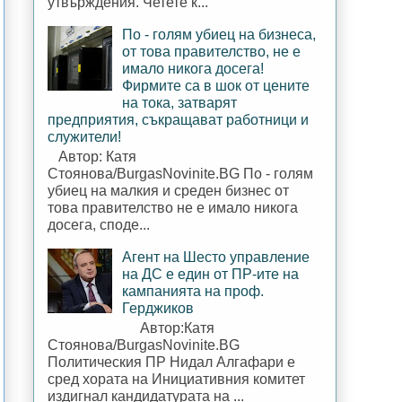
утвърждения. Четете к...
По - голям убиец на бизнеса,
от това правителство, не е
имало никога досега!
Фирмите са в шок от цените
на тока, затварят
предприятия, съкращават работници и
служители!
Автор: Катя
Стоянова/BurgasNovinite.BG По - голям
убиец на малкия и среден бизнес от
това правителство не е имало никога
досега, споде...
Агент на Шесто управление
на ДС е един от ПР-ите на
кампанията на проф.
Герджиков
Автор:Катя
Стоянова/BurgasNovinite.BG
Политическия ПР Нидал Алгафари е
сред хората на Инициативния комитет
издигнал кандидатурата на ...