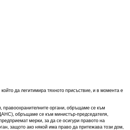
, който да легитимира тяхното присъствие, и в момента е
и, правоохранителните органи, обръщаме се към
ДАНС), обръщаме се към министър-председателя,
предприемат мерки, за да се осигури правото на
оган, защото ако някой има право да притежава този дом,