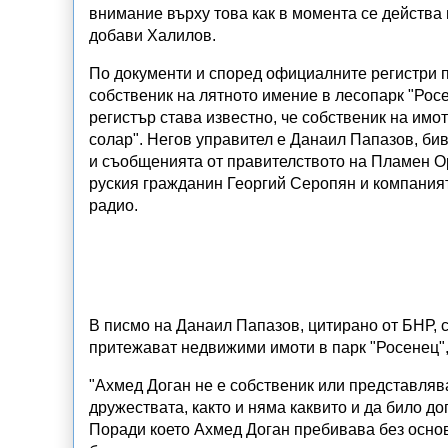
внимание върху това как в момента се действа 
добави Халилов.
По документи и според официалните регистри 
собственик на лятното имение в лесопарк "Рос
регистър става известно, че собственик на имо
солар". Негов управител е Данаил Папазов, б
и съобщенията от правителството на Пламен О
руския гражданин Георгий Серопян и компания
радио.
В писмо на Данаил Папазов, цитирано от БНР, с
притежават недвижими имоти в парк "Росенец",
"Ахмед Доган не е собственик или представляв
дружествата, както и няма каквито и да било д
Поради което Ахмед Доган пребивава без основ