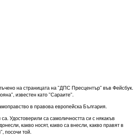
лъчено на страницата на "ДПС Пресцентър" във Фейсбук.
ояна", известен като "Сараите".
самоправство в правова европейска България.
ви са. Удостоверили са самоличността си с някакъв
донесли, какво носят, какво са внесли, какво правят в
, посочи той.