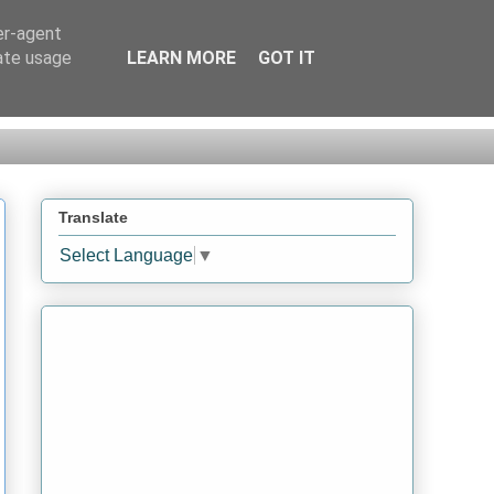
er-agent
rate usage
LEARN MORE
GOT IT
Translate
Select Language
▼