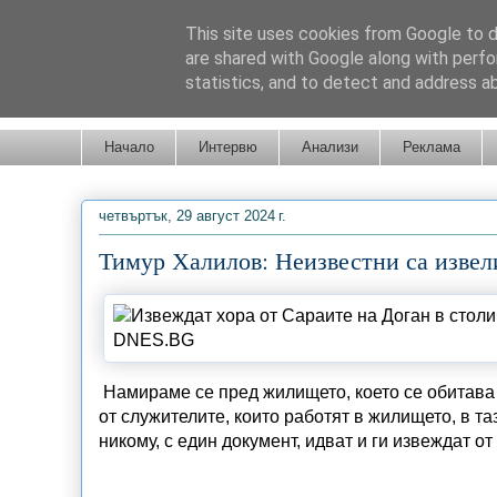
This site uses cookies from Google to de
are shared with Google along with perfo
statistics, and to detect and address a
Новини от Бургас, страната и света!
Начало
Интервю
Анализи
Реклама
четвъртък, 29 август 2024 г.
Тимур Халилов: Неизвестни са извел
Намираме се пред жилището, което се обитава 
от служителите, които работят в жилището, в таз
никому, с един документ, идват и ги извеждат от