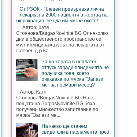
От РЗОК - Плевен превърнаха лична
лекарка на 2000 пациенти в жертва на
бюрокрация, без да им мигне окото!
Автор: Катя
Стоянова/BurgasNovinite.BG От няколко
дни в общественото пространство се
мултиплицира казусът на лекарката от
Плевен д-р Ка...
Защо хората в неплатен
отпуск заради епидемията не
получиха това, което
очакваха по мярка "Запази
ме" за ноември месец?
Автор: Катя
Стоянова/BurgasNovinite.BG На е -
пощата на BurgasNovinite.BG бяха
получени множество запитвания по
мярка "Запази ме...
На какво ще станем
свидетели в парламента през