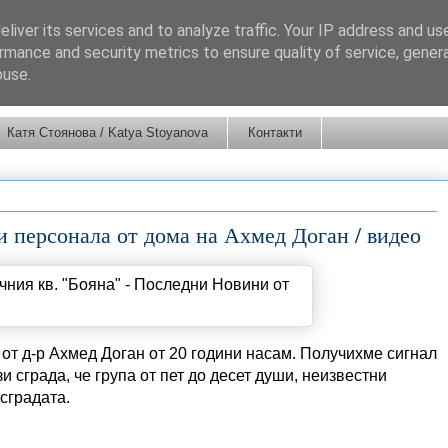
liver its services and to analyze traffic. Your IP address and us
rmance and security metrics to ensure quality of service, gene
buse.
Катя Стоянова / Katya Stoyanova
Контакти
и персонала от дома на Ахмед Доган / видео
от д-р Ахмед Доган от 20 години насам. Получихме сигнал
и сграда, че група от пет до десет души, неизвестни
 сградата.