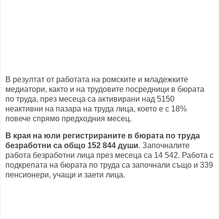
В резултат от работата на ромските и младежките
медиатори, както и на трудовите посредници в бюрата
по труда, през месеца са активирани над 5150
неактивни на пазара на труда лица, което е с 18%
повече спрямо предходния месец.
В края на юли регистрираните в бюрата по труда
безработни са общо 152 844 души
. Започналите
работа безработни лица през месеца са 14 542. Работа с
подкрепата на бюрата по труда са започнали също и 339
пенсионери, учащи и заети лица.