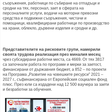
съоръжения, работници по събиране на отпадъци и
сродни на тях, персонал, зает в сферата на
персоналните услуги, водачи на моторни превозни
средства и подвижни съоръжения, чистачи и
помощници, квалифицирани работници по производство
на храни, облекло, дървени изделия и сродни и др.
Представителите на рисковите групи, намерили
своята трудова реализация през миналия месец
чрез субсидирани работни места, са 4669. От тях 3817
са започнали работа по програми и мерки за заетост,
финансирани от държавния бюджет, а 852 – по проекти
на Програма „Развитие на човешките ресурси” 2021 –
2027 г., съфинансирана от Европейския социален фонд
плюс. През юли са издадени над 12 500 ваучера за заети
и безработни за обучения.