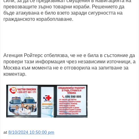
сили, за да се предизвикат смущения в навигацията на
превозващите зърно товарни кораби. Решението да
бъде атакувана е било взето заради сигурността на
гражданското корабоплаване.
Агенция Ройтерс отбелязва, че не е била в състояние да
провери тази информация чрез независими източници, а
Москва към момента не е отговорила на запитване за
коментар.
at
8/10/2024 10:50:00 pm