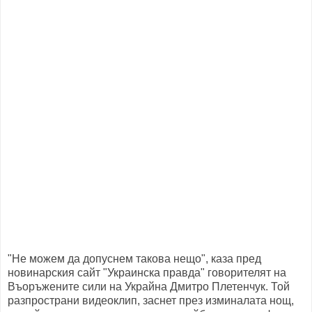
"Не можем да допуснем такова нещо", каза пред
новинарския сайт "Украинска правда" говорителят на
Въоръжените сили на Украйна Дмитро Плетенчук. Той
разпространи видеоклип, заснет през изминалата нощ,