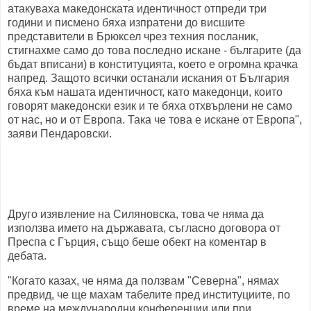
атакуваха македонската идентичност отпреди три
години и писмено бяха изпратени до висшите
представители в Брюксел чрез техния посланик,
стигнахме само до това последно искане - българите (да
бъдат вписани) в конституцията, което е огромна крачка
напред. Защото всички останали искания от България
бяха към нашата идентичност, като македонци, които
говорят македонски език и те бяха отхвърлени не само
от нас, но и от Европа. Така че това е искане от Европа",
заяви Пендаровски.
Друго изявление на Силяновска, това че няма да
използва името на държавата, съгласно договора от
Преспа с Гърция, също беше обект на коментар в
дебата.
"Когато казах, че няма да ползвам "Северна", нямах
предвид, че ще махам табелите пред институциите, по
време на международни конференции или при