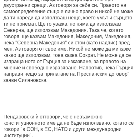
двустранни срещи. Аз говоря за себе си. Правото на
самоопределение също е лично право и никой не може
да ти нареди да използваш нещо, което умът и сърцето
ти не приемат. Ще го уважа, но няма да използвам
Северна, ще използвам Македония. Така че, когато
говоря, ще казвам Македония, Македония, Македония,
нека "Северна Македония" си стои (като надпис) пред
мен. Аз говоря от свое име. Никой не може да ми каже
какво ще използвам, това казва Сократ. Не може да се
изпраща нота от Гърция за изказване, за правото на
мнение и свободно изразяване. Напротив, нека Гърция
направи нещо за прилагане на Преспанския договор"
заяви Силяновска.
Пендаровски ѝ отговори, че е невъзможно
конституционното име да не бъде използвано, когато се
говори "в ООН, в ЕС, НАТО и други международни
институции".