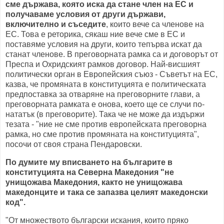
сме държава, която иска да стане член на ЕС и
получаваме условия от други държави,
включително и съседите
, които вече са членове на
ЕС. Това е реторика, сякаш ние вече сме в ЕС и
поставяме условия на други, които тепърва искат да
станат членове. В преговорната рамка са и договорът от
Преспа и Охридският рамков договор. Най-висшият
политически орган в Европейския съюз - Съветът на ЕС,
казва, че промяната в конституцията е политическата
предпоставка за отваряне на преговорните глави, а
преговорната рамката е онова, което ще се случи по-
нататък (в преговорите). Така че не може да издържи
тезата - "ние не сме против европейската преговорна
рамка, но сме против промяната на конституцията",
посочи от своя страна Пендаровски.
По думите му вписването на българите в
конституцията на Северна Македония "не
унищожава Македония, както не унищожава
македонците и така се запазва целият македонски
код".
"От множеството български искания, които пряко