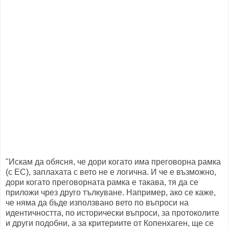
"Искам да обясня, че дори когато има преговорна рамка
(с ЕС), заплахата с вето не е логична. И че е възможно,
дори когато преговорната рамка е такава, тя да се
приложи чрез друго тълкуване. Например, ако се каже,
че няма да бъде използвано вето по въпроси на
идентичността, по исторически въпроси, за протоколите
и други подобни, а за критериите от Копенхаген, ще се