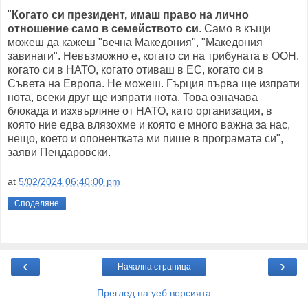
"
Когато си президент, имаш право на лично
отношение само в семейството си
. Само в къщи
можеш да кажеш "вечна Македония", "Македония
завинаги". Невъзможно е, когато си на трибуната в ООН,
когато си в НАТО, когато отиваш в ЕС, когато си в
Съвета на Европа. Не можеш. Гърция първа ще изпрати
нота, всеки друг ще изпрати нота. Това означава
блокада и изхвърляне от НАТО, като организация, в
която ние едва влязохме и която е много важна за нас,
нещо, което и опонентката ми пише в програмата си",
заяви Пендаровски.
at
5/02/2024 06:40:00 pm
Споделяне
‹
›
Начална страница
Преглед на уеб версията