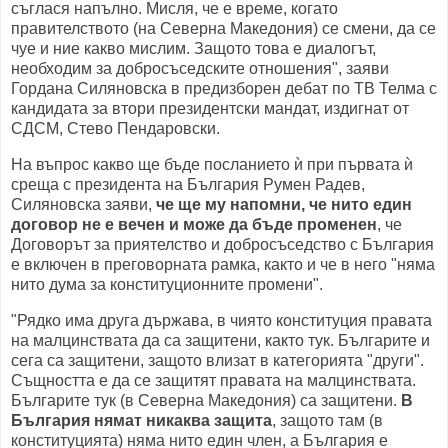
съглася напълно. Мисля, че е време, когато
правителството (на Северна Македония) се смени, да се
чуе и ние какво мислим. Защото това е диалогът,
необходим за добросъседските отношения", заяви
Гордана Силяновска в предизборен дебат по ТВ Телма с
кандидата за втори президентски мандат, издигнат от
СДСМ, Стево Пендаровски.
На въпрос какво ще бъде посланието ѝ при първата ѝ
среща с президента на България Румен Радев,
Силяновска заяви,
че ще му напомни, че нито един
договор не е вечен и може да бъде променен
, че
Договорът за приятелство и добросъседство с България
е включен в преговорната рамка, както и че в него "няма
нито дума за конституционните промени".
"Рядко има друга държава, в чиято конституция правата
на малцинствата да са защитени, както тук. Българите и
сега са защитени, защото влизат в категорията "други".
Същността е да се защитят правата на малцинствата.
Българите тук (в Северна Македония) са защитени.
В
България нямат никаква защита
, защото там (в
конституцията) няма нито един член, а България е