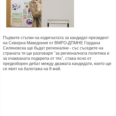
Първите стъпки на издигнатата за кандидат-президент
на Северна Македония от ВМРО-ДПМНЕ Гордана
Силяновска ще бъдат регионални - със съседите на
страната тя ще разговаря "за регионалната политика и
за очакваната подкрепа от тях", става ясно от
предизборен дебат между двамата кандидати, които ще
се явят на балотажа на 8 май.