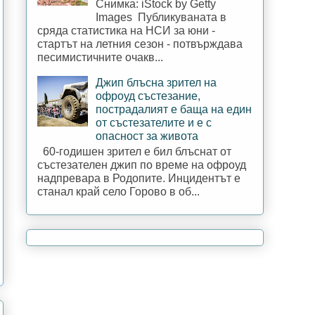
Снимка: iStock by Getty
Images Публикуваната в
сряда статистика на НСИ за юни -
стартът на летния сезон - потвърждава
песимистичните очакв...
Джип блъсна зрител на
офроуд състезание,
пострадалият е баща на един
от състезателите и е с
опасност за живота
60-годишен зрител е бил блъснат от
състезателен джип по време на офроуд
надпревара в Родопите. Инцидентът е
станал край село Горово в об...