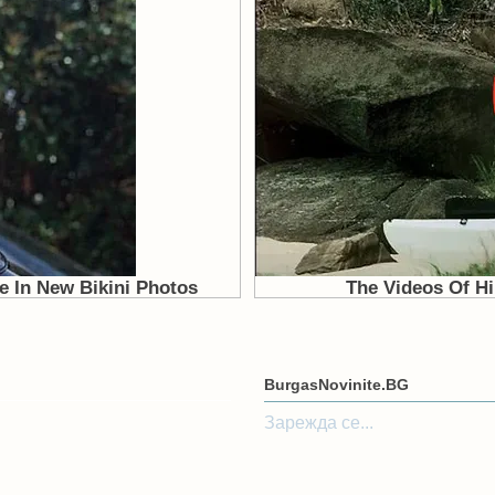
BurgasNovinite.BG
Зарежда се...