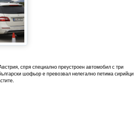
встрия, спря специално преустроен автомобил с три
 български шофьор е превозвал нелегално петима сирийци
стите.