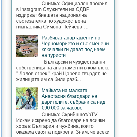
Снимка: Официален профил
в Instagram Служители на СДВР
издирват бившата национална
състезателка по художествена
гимнастика Симона Пейчева , ...
Разбиват апартаменти по
Черноморието и със сменени
ключалки ги дават под наем
на туристи
Български и чуждестранни
собственици на апартаменти в комплекс
" Лалов егрек " край Царево твърдят, че
жилищата им са били разб...
Майката на малката
Анастасия благодари на
дарителите, събрани са над
€90 000 за часове
Снимка: Скрийншот/bTV
Искам искрено да благодаря на всички
хора в България и чужбина, които
оказаха своята подкрепа. Знам, че всеки