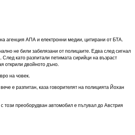
на агенция АПА и електронни медии, цитирани от БТА.
ално не били забелязани от полицаите. Едва след сигнал
. След като разпитали петимата сирийци на възраст
ая открили двойното дъно.
вро на човек.
вече е разпитан, каза говорителят на полицията Йохан
е с този преоборудван автомобил е пътувал до Австрия