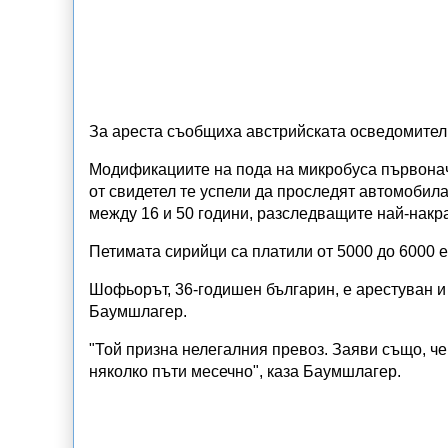
За ареста съобщиха австрийската осведомител
Модификациите на пода на микробуса първонач
от свидетел те успели да проследят автомобила
между 16 и 50 години, разследващите най-накр
Петимата сирийци са платили от 5000 до 6000 е
Шофьорът, 36-годишен българин, е арестуван и 
Баумшлагер.
"Той призна нелегалния превоз. Заяви също, ч
няколко пъти месечно", каза Баумшлагер.