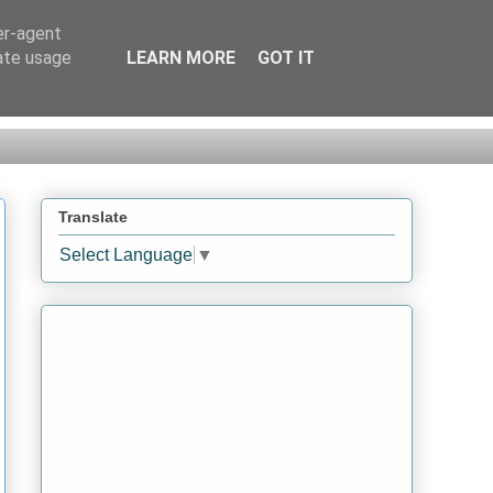
er-agent
rate usage
LEARN MORE
GOT IT
Translate
Select Language
▼