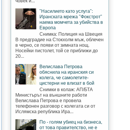
човек и...
"Насилието като услуга":
Иранската мрежа "Фокстрот"
наема момчета за убийства в
Европа
Снимка: Полиция на Швеция
В предградие на Стокхолм мъж, облечен
в черно, се появи от зимната нощ.
Носейки пистолет, той се приближи до
20...
Велислава Петрова
обяснила на иранския си
колега, че самолетите-
цистерни не влизат в бой
Снимки в колаж: АП/БТА
Министърът на външните работи
Велислава Петрова е провела
телефонен разговор с колегата си от
Ислямска република Ира...
По - голям убиец на бизнеса,
от това правителство, не е