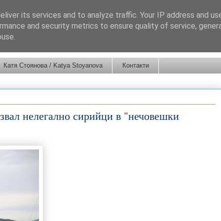
liver its services and to analyze traffic. Your IP address and us
rmance and security metrics to ensure quality of service, gene
buse.
Катя Стоянова / Katya Stoyanova
Контакти
озвал нелегално сирийци в "нечовешки