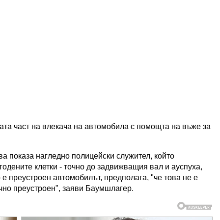
ата част на влекача на автомобила с помощта на въже за
ва показа нагледно полицейски служител, който
одените клетки - точно до задвижващия вал и ауспуха,
 е преустроен автомобилът, предполага, "че това не е
чно преустроен", заяви Баумшлагер.