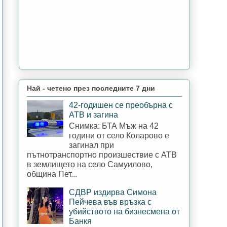
Най - четено през последните 7 дни
42-годишен се преобърна с
АТВ и загина
Снимка: БТА Мъж на 42
години от село Коларово е
загинал при
пътнотранспортно произшествие с АТВ
в землището на село Самуилово,
община Пет...
СДВР издирва Симона
Пейчева във връзка с
убийството на бизнесмена от
Банкя