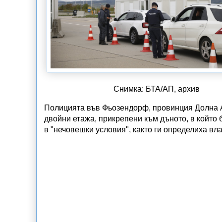
Снимка: БТА/АП, архив
Полицията във Фьозендорф, провинция Долна А
двойни етажа, прикрепени към дъното, в който
в "нечовешки условия", както ги определиха вла