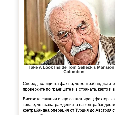
Според полицията фактът, че контрабандистите 
проверките по границите и в страната, както и
Високите санкции също са възпиращ фактор, ка
това е, че възнагражденията на контрабандист
контрабандна операция от Турция до Австрия с