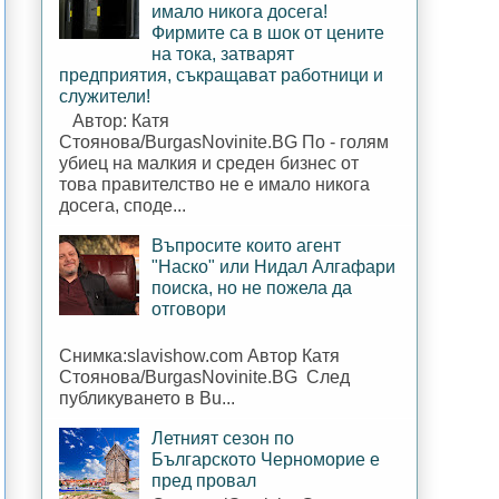
имало никога досега!
Фирмите са в шок от цените
на тока, затварят
предприятия, съкращават работници и
служители!
Автор: Катя
Стоянова/BurgasNovinite.BG По - голям
убиец на малкия и среден бизнес от
това правителство не е имало никога
досега, споде...
Въпросите които агент
"Наско" или Нидал Алгафари
поиска, но не пожела да
отговори
Снимка:slavishow.com Автор Катя
Стоянова/BurgasNovinite.BG След
публикуването в Bu...
Летният сезон по
Българското Черноморие е
пред провал