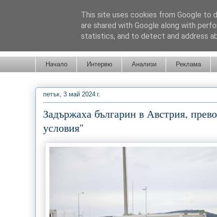
This site uses cookies from Google to de
are shared with Google along with perfo
statistics, and to detect and address a
Новини от Бургас, страната и света!
Начало
Интервю
Анализи
Реклама
петък, 3 май 2024 г.
Задържаха българин в Австрия, прев
условия"