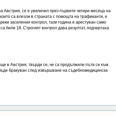
на Австрия, се е увеличил през първите четири месеца на
 които са влезли в страната с помощта на трафиканти, е
преки засиления контрол, тази година е арестуван само
са били 18. Строгият контрол дава резултат, подчертаха
ще в Австрия, твърди се, че са продължили пътя си към
 бъде бракуван след извършване на съдебномедицинска