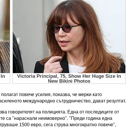
полагат повече усилия, показва, че мерки като
 засиленото международно сътрудничество, дават резултат.
зва говорителят на полицията. Една от последиците от
ите са "нараснали неимоверно". "Преди година една
труваше 1500 евро, сега струва многократно повече",