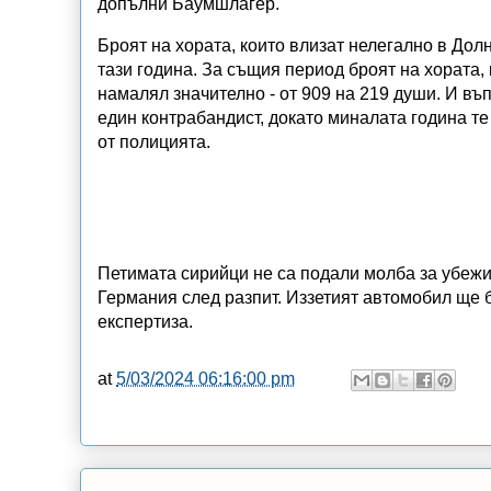
допълни Баумшлагер.
Броят на хората, които влизат нелегално в Дол
тази година. За същия период броят на хората,
намалял значително - от 909 на 219 души. И въ
един контрабандист, докато миналата година те 
от полицията.
Петимата сирийци не са подали молба за убежи
Германия след разпит. Иззетият автомобил ще
експертиза.
at
5/03/2024 06:16:00 pm