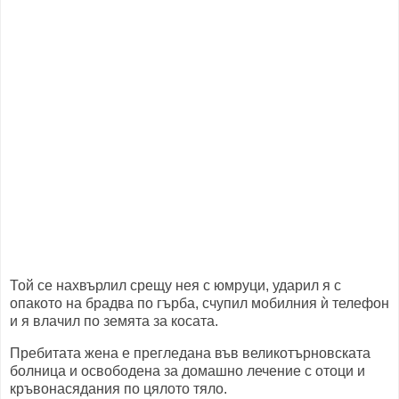
Той се нахвърлил срещу нея с юмруци, ударил я с
опакото на брадва по гърба, счупил мобилния ѝ телефон
и я влачил по земята за косата.
Пребитата жена е прегледана във великотърновската
болница и освободена за домашно лечение с отоци и
кръвонасядания по цялото тяло.