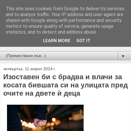
This site uses cookies from Google to deliver its services
and to analyze traffic. Your IP address and user-agent are
shared with Google along with performance and security
metrics to ensure quality of service, generate usage
statistics, and to detect and address abuse.
LEARN MORE
GOT IT
Новини от Бургас, страната и света!
▼
четвъртък, 11 април 2024 г.
Изоставен би с брадва и влачи за
косата бившата си на улицата пред
очите на двете ѝ деца