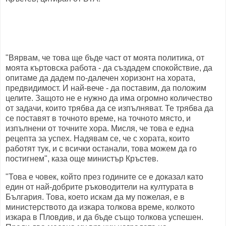
"Вярвам, че това ще бъде част от моята политика, от
моята къртовска работа - да създадем спокойствие, да
опитаме да дадем по-далечен хоризонт на хората,
предвидимост. И най-вече - да поставим, да положим
целите. Защото не е нужно да има огромно количество
от задачи, които трябва да се изпълняват. Те трябва да
се поставят в точното време, на точното място, и
изпълнени от точните хора. Мисля, че това е една
рецепта за успех. Надявам се, че с хората, които
работят тук, и с всички останали, това можем да го
постигнем", каза още министър Кръстев.
"Това е човек, който през годините се е доказал като
един от най-добрите ръководители на културата в
България. Това, което искам да му пожелая, е в
министерството да изкара толкова време, колкото
изкара в Пловдив, и да бъде също толкова успешен.