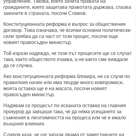
управление. Такова, което зачита правата на
гражданите, което защитава правотата държава, спазва
законите в страната, посочи Славов.
Конституционната реформа е въпрос за обществения
договор. Това означава, че всички основни политически
сили трябва да са част от този процес, посочи още
новият правосъден министър.
Той изрази надежда, че този път процесите ще се случат
така, както обществото очаква, а не както сме виждали
да се случва.
Ако конституционната реформа блокира, не се случи по
правилния начин или има твърде много компромиси,
моята оставка ще е на масата, посочи новият
правосъден министър.
Надявам се процесът по исканата оставка на главния
прокурор да завърши така, че да няма усещането за
съмнения в легитимността на процеса или че е имало
външния влияния.
Славов каза, че ще запази двама от заместниците на