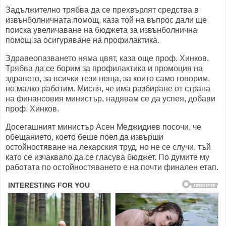
Задължително трябва да се прехвърлят средства в
извънболничната помощ, каза той на въпрос дали ще
поиска увеличаване на бюджета за извънболнична
помощ за осигуряване на профилактика.
Здравеопазването няма цвят, каза още проф. Хинков.
Трябва да се борим за профилактика и промоция на
здравето, за всички тези неща, за които само говорим,
но малко работим. Мисля, че има разбиране от страна
на финансовия министър, надявам се да успея, добави
проф. Хинков.
Досегашният министър Асен Меджидиев посочи, че
обещанието, което беше поел да извърши
остойностяване на лекарския труд, но не се случи, тъй
като се изчаквало да се гласува бюджет. По думите му
работата по остойностяването е на почти финален етап.