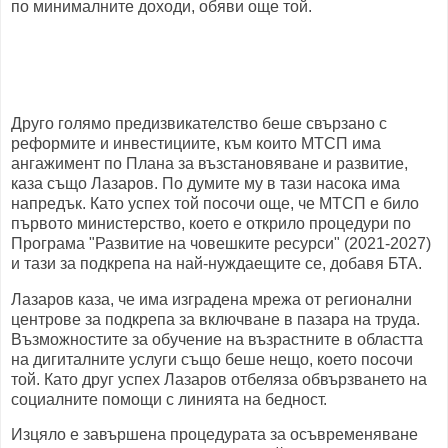
по минималните доходи, обяви още той.
Друго голямо предизвикателство беше свързано с
реформите и инвестициите, към които МТСП има
ангажимент по Плана за възстановяване и развитие,
каза също Лазаров. По думите му в тази насока има
напредък. Като успех той посочи още, че МТСП е било
първото министерство, което е открило процедури по
Програма "Развитие на човешките ресурси" (2021-2027)
и тази за подкрепа на най-нуждаещите се, добавя БТА.
Лазаров каза, че има изградена мрежа от регионални
центрове за подкрепа за включване в пазара на труда.
Възможностите за обучение на възрастните в областта
на дигиталните услуги също беше нещо, което посочи
той. Като друг успех Лазаров отбеляза обвързването на
социалните помощи с линията на бедност.
Изцяло е завършена процедурата за осъвременяване