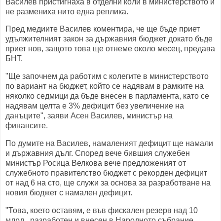
Василев пристигнаха в отделни коли в министерството и
не размениха нито една реплика.
Пред медиите Василев коментира, че ще бъде приет
удължителният закон за държавния бюджет докато бъде
приет нов, защото това ще отнеме около месец, предава
БНТ.
"Ще започнем да работим с колегите в министерството
по вариант на бюджет, който се надявам в рамките на
няколко седмици да бъде внесен в парламента, като се
надявам целта е 3% дефицит без увеличение на
данъците", заяви Асен Василев, министър на
финансите.
По думите на Василев, намаленият дефицит ще намали
и държавния дълг. Според вече бившия служебен
министър Росица Велкова вече предложеният от
служебното правителство бюджет с рекорден дефицит
от над 6 на сто, ще служи за основа за разработване на
новия бюджет с намален дефицит.
"Това, което оставям, е във фискален резерв над 10
млрд., разработен и внесен в Народното събрание