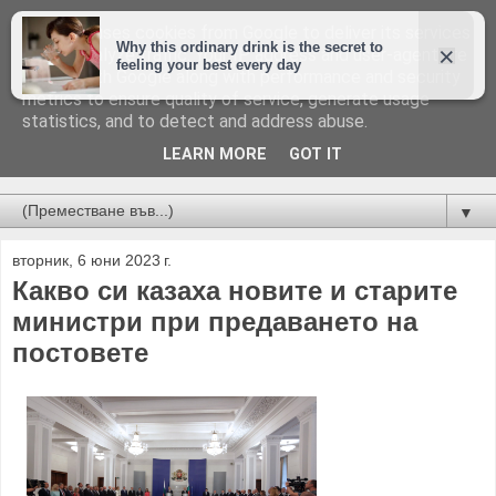
This site uses cookies from Google to deliver its services
and to analyze traffic. Your IP address and user-agent are
shared with Google along with performance and security
metrics to ensure quality of service, generate usage
statistics, and to detect and address abuse.
LEARN MORE
GOT IT
Новини от Бургас, страната и света!
▼
вторник, 6 юни 2023 г.
Какво си казаха новите и старите
министри при предаването на
постовете