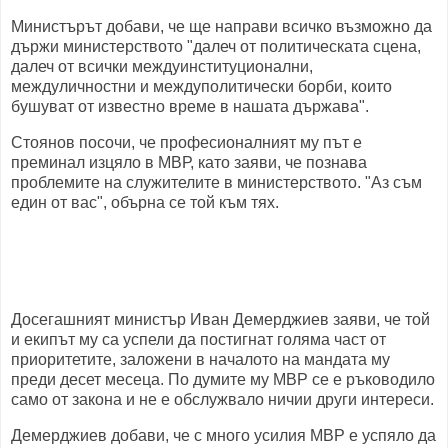
Министърът добави, че ще направи всичко възможно да
държи министерството "далеч от политическата сцена,
далеч от всички междуинституционални,
междуличностни и междуполитически борби, които
бушуват от известно време в нашата държава".
Стоянов посочи, че професионалният му път е
преминал изцяло в МВР, като заяви, че познава
проблемите на служителите в министерството. "Аз съм
един от вас", обърна се той към тях.
Досегашният министър Иван Демерджиев заяви, че той
и екипът му са успели да постигнат голяма част от
приоритетите, заложени в началото на мандата му
преди десет месеца. По думите му МВР се е ръководило
само от закона и не е обслужвало ничии други интереси.
Демерджиев добави, че с много усилия МВР е успяло да