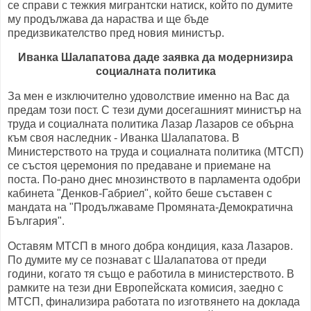
се справи с тежкия мигрантски натиск, който по думите
му продължава да нараства и ще бъде
предизвикателство пред новия министър.
Иванка Шалапатова даде заявка да модернизира
социалната политика
За мен е изключително удоволствие именно на Вас да
предам този пост. С тези думи досегашният министър на
труда и социалната политика Лазар Лазаров се обърна
към своя наследник - Иванка Шалапатова. В
Министерството на труда и социалната политика (МТСП)
се състоя церемония по предаване и приемане на
поста. По-рано днес мнозинството в парламента одобри
кабинета "Денков-Габриел", който беше съставен с
мандата на "Продължаваме Промяната-Демократична
България".
Оставям МТСП в много добра кондиция, каза Лазаров.
По думите му се познават с Шалапатова от преди
години, когато тя също е работила в министерството. В
рамките на тези дни Европейската комисия, заедно с
МТСП, финализира работата по изготвянето на доклада