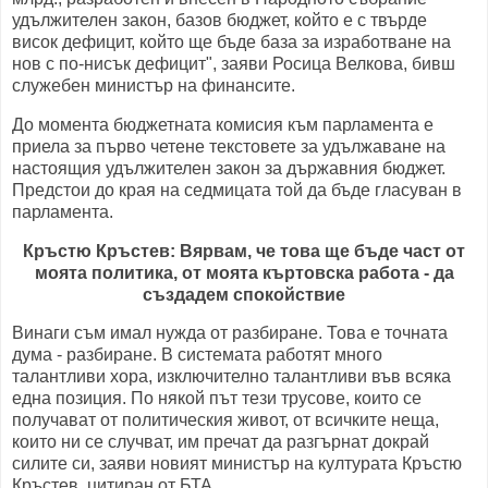
удължителен закон, базов бюджет, който е с твърде
висок дефицит, който ще бъде база за изработване на
нов с по-нисък дефицит", заяви Росица Велкова, бивш
служебен министър на финансите.
До момента бюджетната комисия към парламента е
приела за първо четене текстовете за удължаване на
настоящия удължителен закон за държавния бюджет.
Предстои до края на седмицата той да бъде гласуван в
парламента.
Кръстю Кръстев: Вярвам, че това ще бъде част от
моята политика, от моята къртовска работа - да
създадем спокойствие
Винаги съм имал нужда от разбиране. Това е точната
дума - разбиране. В системата работят много
талантливи хора, изключително талантливи във всяка
една позиция. По някой път тези трусове, които се
получават от политическия живот, от всичките неща,
които ни се случват, им пречат да разгърнат докрай
силите си, заяви новият министър на културата Кръстю
Кръстев, цитиран от БТА.