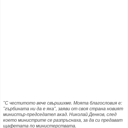
"С честитото вече свършихме. Моята благословия е:
"гърбината ни да е яка", заяви от своя страна новият
министър-председател акад. Николай Денков, след
което министрите се разпръснаха, за да си предават
щафетата по министерствата.