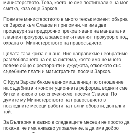
министерството. Това, което не сме постигнали е на моя
сметка, каза още Зарков.
Поемате министерството в много тежък момент, обърна
се Зарков към Славов и припомни, че има две
процедури за предсрочно прекратяване на мандата на
главния прокурор, а заместник-главният прокурор е под
охрана от Министерството на правосъдието.
Цялата тази криза е шанс. Ние направихме необратимо
разглобяването на една система, която имаше много
повече общо с ресторанти и джуджета, отколкото със
съдебните плати и магистратите, посочи Зарков.
С Крум Зарков бяхме единомишленици по отношение
на съдебната и конституционната реформа, водили сме
битки и някои о тях спечелихме, посочи Славов. По
думите му Министерството на правосъдието в
последните месеци работи на пълни обороти, допълни
той.
За България е важно в следващите месеци не просто да
покаже, че има някакво управление, а да има добро