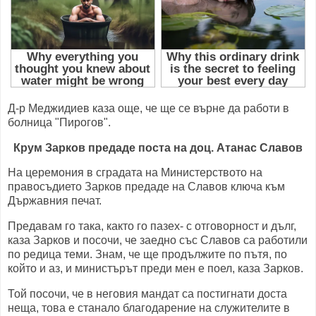
Д-р Меджидиев каза още, че ще се върне да работи в
болница "Пирогов".
Крум Зарков предаде поста на доц. Атанас Славов
На церемония в сградата на Министерството на
правосъдието Зарков предаде на Славов ключа към
Държавния печат.
Предавам го така, както го пазех- с отговорност и дълг,
каза Зарков и посочи, че заедно със Славов са работили
по редица теми. Знам, че ще продължите по пътя, по
който и аз, и министърът преди мен е поел, каза Зарков.
Той посочи, че в неговия мандат са постигнати доста
неща, това е станало благодарение на служителите в