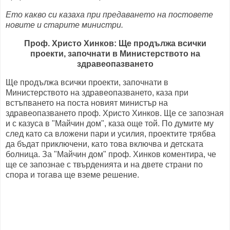
Ето какво си казаха при предаването на постовете
новите и старите министри.
Проф. Христо Хинков: Ще продължа всички
проекти, започнати в Министерството на
здравеопазването
Ще продължа всички проекти, започнати в
Министерството на здравеопазването, каза при
встъпването на поста новият министър на
здравеопазването проф. Христо Хинков. Ще се запозная
и с казуса в "Майчин дом", каза още той. По думите му
след като са вложени пари и усилия, проектите трябва
да бъдат приключени, като това включва и детската
болница. За "Майчин дом" проф. Хинков коментира, че
ще се запознае с твърденията и на двете страни по
спора и тогава ще вземе решение.