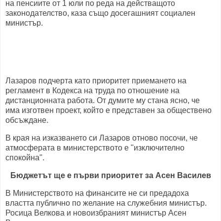
на пенсиите от 1 юли по реда на действащото
законодателство, каза също досегашният социален
министър.
Лазаров подчерта като приоритет приемането на
регламент в Кодекса на труда по отношение на
дистанционната работа. От думите му стана ясно, че
има изготвен проект, който е представен за обществено
обсъждане.
В края на изказването си Лазаров отново посочи, че
атмосферата в министерството е "изключително
спокойна".
Бюджетът ще е първи приоритет за Асен Василев
В Министерството на финансите не си предадоха
властта публично по желание на служебния министър.
Росица Велкова и новоизбраният министър Асен