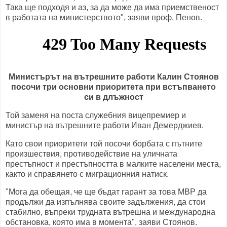
Така ще подходя и аз, за да може да има приемственост
в работата на министерството", заяви проф. Пенов.
Министърът на вътрешните работи Калин Стоянов
посочи три основни приоритета при встъпването
си в длъжност
Той заменя на поста служебния вицепремиер и
министър на вътрешните работи Иван Демерджиев.
Като свои приоритети той посочи борбата с пътните
произшествия, противодействие на уличната
престъпност и престъпността в малките населени места,
както и справянето с миграционния натиск.
"Мога да обещая, че ще бъдат гарант за това МВР да
продължи да изпълнява своите задължения, да стои
стабилно, въпреки трудната вътрешна и международна
обстановка, която има в момента", заяви Стоянов.