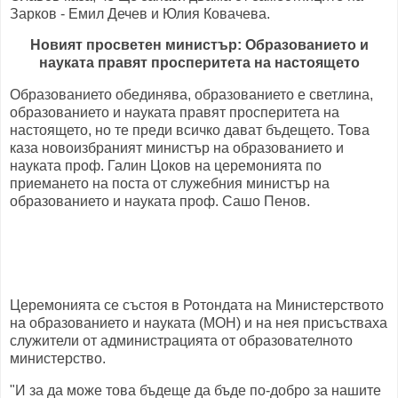
Зарков - Емил Дечев и Юлия Ковачева.
Новият просветен министър: Образованието и
науката правят просперитета на настоящето
Образованието обединява, образованието е светлина,
образованието и науката правят просперитета на
настоящето, но те преди всичко дават бъдещето. Това
каза новоизбраният министър на образованието и
науката проф. Галин Цоков на церемонията по
приемането на поста от служебния министър на
образованието и науката проф. Сашо Пенов.
Церемонията се състоя в Ротондата на Министерството
на образованието и науката (МОН) и на нея присъстваха
служители от администрацията от образователното
министерство.
"И за да може това бъдеще да бъде по-добро за нашите