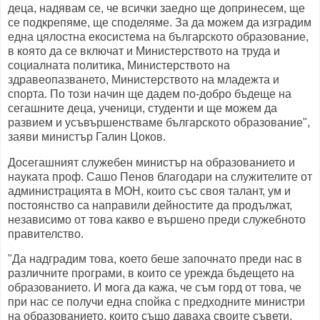
деца, надявам се, че всички заедно ще допринесем, ще
се подкрепяме, ще споделяме. За да можем да изградим
една цялостна екосистема на българското образование,
в която да се включат и Министерството на труда и
социалната политика, Министерството на
здравеопазването, Министерството на младежта и
спорта. По този начин ще дадем по-добро бъдеще на
сегашните деца, ученици, студенти и ще можем да
развием и усъвършенстваме българското образование",
заяви министър Галин Цоков.
Досегашният служебен министър на образованието и
науката проф. Сашо Пенов благодари на служителите от
администрацията в МОН, които със своя талант, ум и
постоянство са направили дейностите да продължат,
независимо от това какво е вършено преди служебното
правителство.
"Да надградим това, което беше започнато преди нас в
различните програми, в които се урежда бъдещето на
образованието. И мога да кажа, че съм горд от това, че
при нас се получи една спойка с предходните министри
на образованието, които също даваха своите съвети.