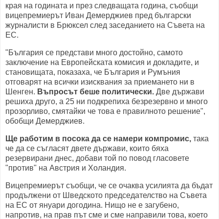
края на годината и през следващата година, съобщи
вицепремиерът Иван Демерджиев пред български
журналисти в Брюксел след заседанието на Съвета на
ЕС.
"България се представи много достойно, самото
заключение на Европейската комисия и докладите, и
становищата, показаха, че България и Румъния
отговарят на всички изисквания за приемането ни в
Шенген.
Въпросът беше политически.
Две държави
решиха друго, а 25 ни подкрепиха безрезервно и много
прозорливо, смятайки че това е правилното решение",
обобщи Демерджиев.
Ще работим в посока да се намери компромис,
така
че да се съгласят двете държави, които бяха
резервирани днес, добави той по повод гласовете
"против" на Австрия и Холандия.
Вицепремиерът съобщи, че се очаква усилията да бъдат
продължени от Шведското председателство на Съвета
на ЕС от януари догодина. Нищо не е загубено,
напротив, на прав път сме и сме направили това, което