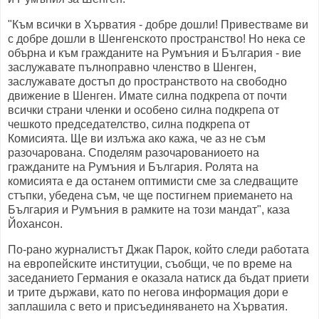
"Към всички в Хърватия - добре дошли! Привестваме ви
с добре дошли в Шенгенското пространство! Но нека се
обърна и към гражданите на Румъния и България - вие
заслужавате пълноправно членство в Шенген,
заслужавате достъп до пространството на свободно
движение в Шенген. Имате силна подкрепа от почти
всички страни членки и особено силна подкрепа от
чешкото председателство, силна подкрепа от
Комисията. Ще ви излъжа ако кажа, че аз не съм
разочарована. Споделям разочарованиоето на
гражданите на Румъния и България. Ролята на
комисията е да останем оптимисти сме за следващите
стъпки, убедена съм, че ще постигнем приемането на
България и Румъния в рамките на този мандат", каза
Йохансон.
По-рано журналистът Джак Парок, който следи работата
на европейските институции, съобщи, че по време на
заседанието Германия е оказала натиск да бъдат приети
и трите държави, като по негова информация дори е
заплашила с вето и присъединяването на Хърватия.