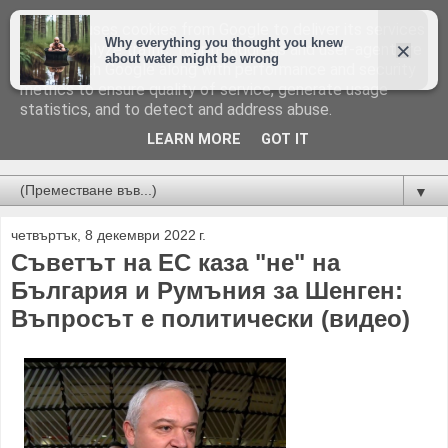
This site uses cookies from Google to deliver its services
and to analyze traffic. Your IP address and user-agent are
shared with Google along with performance and security
metrics to ensure quality of service, generate usage
statistics, and to detect and address abuse.
LEARN MORE
GOT IT
Новини от Бургас, страната и света!
▼
четвъртък, 8 декември 2022 г.
Съветът на ЕС каза "не" на
България и Румъния за Шенген:
Въпросът е политически (видео)