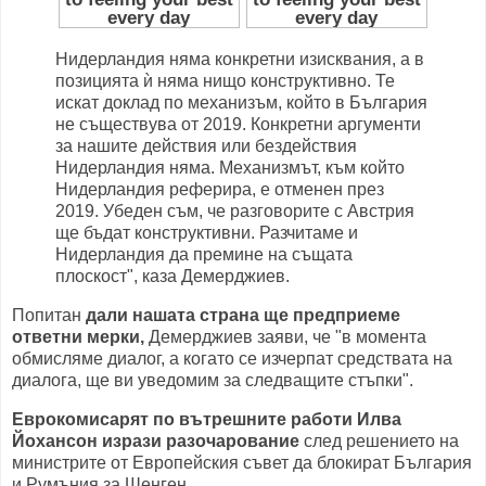
Нидерландия няма конкретни изисквания, а в
позицията ѝ няма нищо конструктивно. Те
искат доклад по механизъм, който в България
не съществува от 2019. Конкретни аргументи
за нашите действия или бездействия
Нидерландия няма. Механизмът, към който
Нидерландия реферира, е отменен през
2019. Убеден съм, че разговорите с Австрия
ще бъдат конструктивни. Разчитаме и
Нидерландия да премине на същата
плоскост", каза Демерджиев.
Попитан
дали нашата страна ще предприеме
ответни мерки,
Демерджиев заяви, че "в момента
обмисляме диалог, а когато се изчерпат средствата на
диалога, ще ви уведомим за следващите стъпки".
Еврокомисарят по вътрешните работи Илва
Йохансон изрази разочарование
след решението на
министрите от Европейския съвет да блокират България
и Румъния за Шенген.