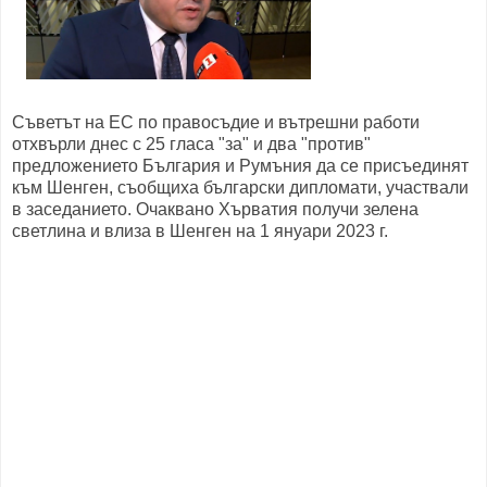
Съветът на ЕС по правосъдие и вътрешни работи
отхвърли днес с 25 гласа "за" и два "против"
предложението България и Румъния да се присъединят
към Шенген, съобщиха български дипломати, участвали
в заседанието. Очаквано Хърватия получи зелена
светлина и влиза в Шенген на 1 януари 2023 г.