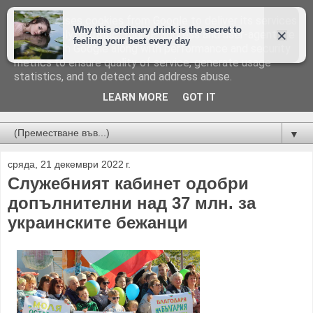
This site uses cookies from Google to deliver its services
and to analyze traffic. Your IP address and user-agent are
shared with Google along with performance and security
metrics to ensure quality of service, generate usage
statistics, and to detect and address abuse.
LEARN MORE
GOT IT
Новини от Бургас, страната и света!
▼
сряда, 21 декември 2022 г.
Служебният кабинет одобри
допълнителни над 37 млн. за
украинските бежанци