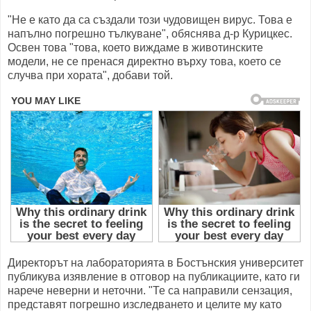
"Не е като да са създали този чудовищен вирус. Това е
напълно погрешно тълкуване", обяснява д-р Курицкес.
Освен това "това, което виждаме в животинските
модели, не се пренася директно върху това, което се
случва при хората", добави той.
Директорът на лабораторията в Бостънския университет
публикува изявление в отговор на публикациите, като ги
нарече неверни и неточни. "Те са направили сензация,
представят погрешно изследването и целите му като