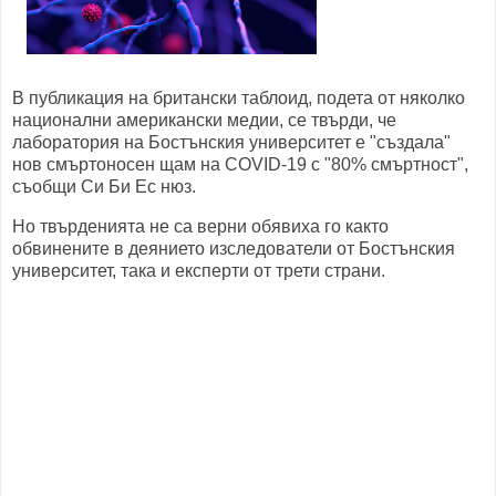
В публикация на британски таблоид, подета от няколко
национални американски медии, се твърди, че
лаборатория на Бостънския университет е "създала"
нов смъртоносен щам на COVID-19 с "80% смъртност",
съобщи Си Би Ес нюз.
Но твърденията не са верни обявиха го както
обвинените в деянието изследователи от Бостънския
университет, така и експерти от трети страни.