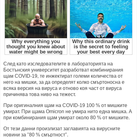
След като изследователите в лабораторията на
Бостънския университет разработват комбинирания
щам COVID-19, те инжектират големи количества от
него на мишки, за да определят колко смъртоносна е
всяка версия на вируса и отново коя част от вируса
причинява това ниво на тежест.
При оригиналния щам на COVID-19 100 % от мишките
умират. При щама Omicron не умира нито една мишка. А
при комбинирания щам умират около 80 % от мишките.
От тези данни произлизат заглавията на вирусните
новини за "80 % смъртност".