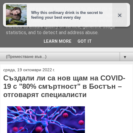
This site uses cookies from Google to deliver its services
and to analyze traffic. Your IP address and user-agent are
shared with Google along with performance and security
metrics to ensure quality of service, generate usage
statistics, and to detect and address abuse.
LEARN MORE
GOT IT
Новини от Бургас, страната и света!
▼
сряда, 19 октомври 2022 г.
Създали ли са нов щам на COVID-
19 с "80% смъртност" в Бостън –
отговарят специалисти