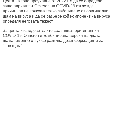
Целта на това проучване от 2022 г. е да се определи
защо вариантът Omicron на COVID-19 изглежда
причинява не толкова тежко заболяване от оригиналния
щам на вируса и да се разбере кой компонент на вируса
определя неговата тежест.
За целта изследователите сравняват оригиналния
COVID-19, Omicron и комбинирана версия на двата
щама: именно оттук се развива дезинформацията за
"нов щам".