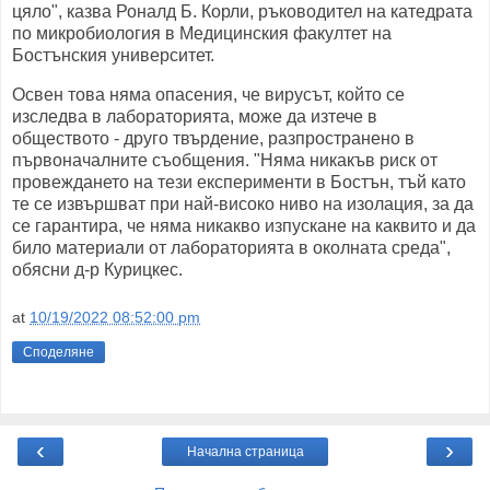
цяло", казва Роналд Б. Корли, ръководител на катедрата
по микробиология в Медицинския факултет на
Бостънския университет.
Освен това няма опасения, че вирусът, който се
изследва в лабораторията, може да изтече в
обществото - друго твърдение, разпространено в
първоначалните съобщения. "Няма никакъв риск от
провеждането на тези експерименти в Бостън, тъй като
те се извършват при най-високо ниво на изолация, за да
се гарантира, че няма никакво изпускане на каквито и да
било материали от лабораторията в околната среда",
обясни д-р Курицкес.
at
10/19/2022 08:52:00 pm
Споделяне
‹
›
Начална страница