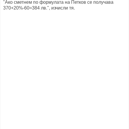
"Ако сметнем по формулата на Петков се получава
370+20%-60=384 лв.", изчисли тя.