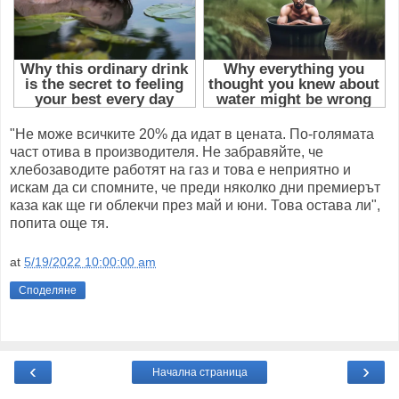
"Не може всичките 20% да идат в цената. По-голямата
част отива в производителя. Не забравяйте, че
хлебозаводите работят на газ и това е неприятно и
искам да си спомните, че преди няколко дни премиерът
каза как ще ги облекчи през май и юни. Това остава ли",
попита още тя.
at
5/19/2022 10:00:00 am
Споделяне
‹
›
Начална страница