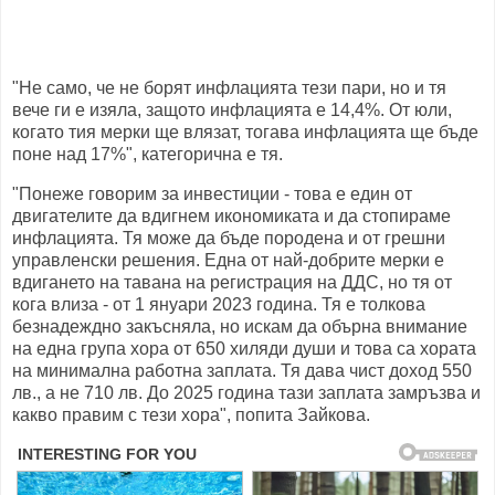
"Не само, че не борят инфлацията тези пари, но и тя
вече ги е изяла, защото инфлацията е 14,4%. От юли,
когато тия мерки ще влязат, тогава инфлацията ще бъде
поне над 17%", категорична е тя.
"Понеже говорим за инвестиции - това е един от
двигателите да вдигнем икономиката и да стопираме
инфлацията. Тя може да бъде породена и от грешни
управленски решения. Една от най-добрите мерки е
вдигането на тавана на регистрация на ДДС, но тя от
кога влиза - от 1 януари 2023 година. Тя е толкова
безнадеждно закъсняла, но искам да обърна внимание
на една група хора от 650 хиляди души и това са хората
на минимална работна заплата. Тя дава чист доход 550
лв., а не 710 лв. До 2025 година тази заплата замръзва и
какво правим с тези хора", попита Зайкова.