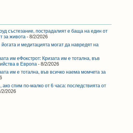
оуд състезание, пострадалият е баща на един от
ст за живота
- 8/2/2026
 йогата и медитацията могат да навредят на
зата им еФокстрот: Кризата им е тотална, във
бийства в Европа
- 8/2/2026
зата им е тотална, във всичко наема момчета за
6
 ако спим по-малко от 6 часа: последствията от
8/2/2026