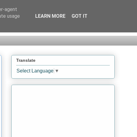
er-agent
rate usage
LEARN MORE
GOT IT
Translate
Select Language
▼