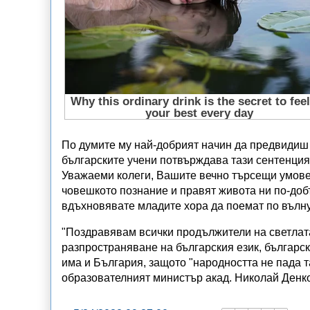
По думите му най-добрият начин да предвидиш 
българските учени потвърждава тази сентенция
Уважаеми колеги, Вашите вечно търсещи умове
човешкото познание и правят живота ни по-добъ
вдъхновявате младите хора да поемат по вълнув
"Поздравявам всички продължители на светлат
разпространяване на българския език, българск
има и България, защото "народността не пада т
образователният министър акад. Николай Денк