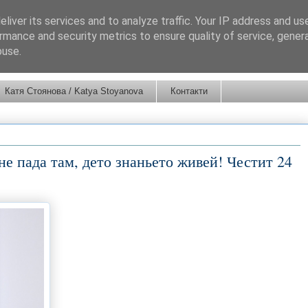
liver its services and to analyze traffic. Your IP address and us
rmance and security metrics to ensure quality of service, gene
buse.
Катя Стоянова / Katya Stoyanova
Контакти
е пада там, дето знаньето живей! Честит 24