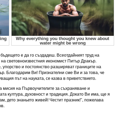
бъдещето е да го създадеш. Всеотдайният труд на
 на световноизвестния икономист Питър Дракър.
, упорство и постоянство разширяват границите на
р. Благодарим Ви! Признателни сме Ви и за това, че
ащия път на науката, се казва в приветствието.
а мисия на Първоучителите за съхраняване и
ата култура, духовност и традиция. Докато Ви има, ще я
ам, дето знаньето живей! Честит празник!", пожелава
ов.