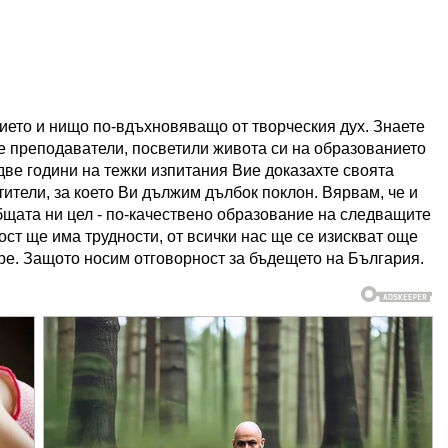
нието и нищо по-вдъхновяващо от творческия дух. Знаете
те преподаватели, посветили живота си на образованието
две години на тежки изпитания Вие доказахте своята
ители, за което Ви дължим дълбок поклон. Вярвам, че и
бщата ни цел - по-качествено образование на следващите
ост ще има трудности, от всички нас ще се изискват още
пре. Защото носим отговорност за бъдещето на България.