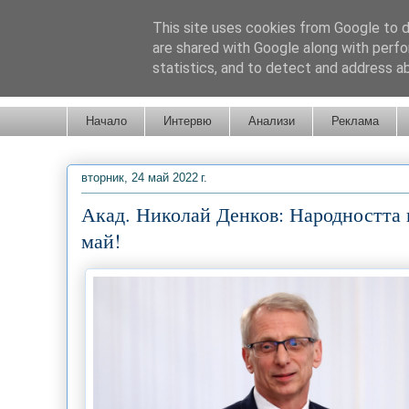
This site uses cookies from Google to de
are shared with Google along with perfo
statistics, and to detect and address a
Новини от Бургас, страната и света!
Начало
Интервю
Анализи
Реклама
вторник, 24 май 2022 г.
Акад. Николай Денков: Народността н
май!