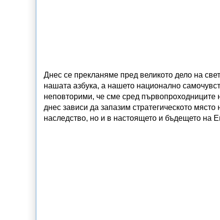
Днес се прекланяме пред великото дело на свет
нашата азбука, а нашето национално самочувст
неповторими, че сме сред първопроходниците 
днес зависи да запазим стратегическото място 
наследство, но и в настоящето и бъдещето на 