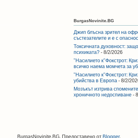
BurgasNovinite.BG
Джип блъсна зрител на офр
състезателите и е с опасно
Токсичната духовност: защо
психиката?
- 8/2/2026
"Насилието к"Фокстрот: Кри
всичко наема момчета за у
"Насилието к"Фокстрот: Кри
убийства в Европа
- 8/2/202
Мозъкът изтрива спомените,
хроничното недоспиване
- 
BurgasNovinite.BG. Предоставено от
Blogger
.