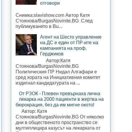
отговори
Снимка:slavishow.com Автор Катя
Стоянова/BurgasNovinite.BG След
публикуването в Bu...
Агент на Шесто управление
на ДС е един от ПР-ите на
кампанията на проф.
Герджиков
Автор:Катя
Стоянова/BurgasNovinite.BG
Политическия ПР Нидал Алгафари е
сред хората на Инициативния комитет
издигнал кандидатурата на ...
От РЗОК - Плевен превърнаха лична
лекарка на 2000 пациенти в жертва на
бюрокрация, без да им мигне окото!
Автор: Катя
Стоянова/BurgasNovinite.BG От няколко
дни в общественото пространство се
мултиплицира казусът на лекарката от