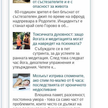
от състезателите и е с
опасност за живота
60-годишен зрител е бил блъснат от
състезателен джип по време на офроуд
надпревара в Родопите. Инцидентът е
станал край село Горово в об...
Токсичната духовност: защо
йогата и медитацията могат
да навредят на психиката?
Събуждате се в пет
сутринта, за да успеете за
ранната медитация. След това следват
час йога, дихателни упражнения и
утвърждения. Четете к...
Мозъкът изтрива спомените,
ако спим по-малко от 6 часа:
последствията от хроничното
недоспиване
Влошена памет, разсеяност,
постоянна умора - това са само част от
проблемите, които често се дължат на