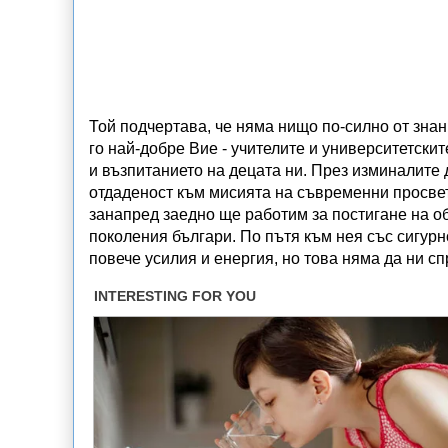
Той подчертава, че няма нищо по-силно от зна
го най-добре Вие - учителите и университетски
и възпитанието на децата ни. През изминалите 
отдаденост към мисията на съвременни просвет
занапред заедно ще работим за постигане на о
поколения българи. По пътя към нея със сигурн
повече усилия и енергия, но това няма да ни с