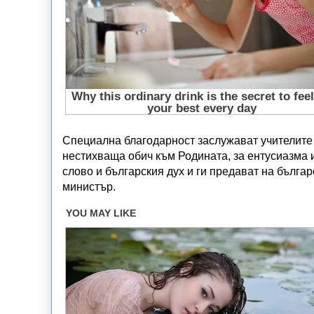
Специална благодарност заслужават учителите 
нестихваща обич към Родината, за ентусиазма 
слово и българския дух и ги предават на бълга
министър.