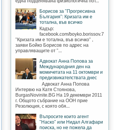
една подценявана физиологична пот...
Борисов за "Прогресивна
България": Кризата им е
тотална, във всичко
Кадър:
facebook.com/boyko.borissov.7
"Кризата им е тотална, във всичко" ,
заяви Бойко Борисов по адрес на
управляващите от "...
Адвокат Анна Попова за
Международния ден на
момичетата на 11 октомври и
предизвикателствата днес
Адвокат Анна Попова
Интервю на Катя Стоянова,
BurgasNovinite.BG На 19 декември 2011
г. Общото събрание на ООН прие
Резолюция, с която обя...
Въпросите които агент
"Наско" или Нидал Алгафари
поиска, но не пожела да