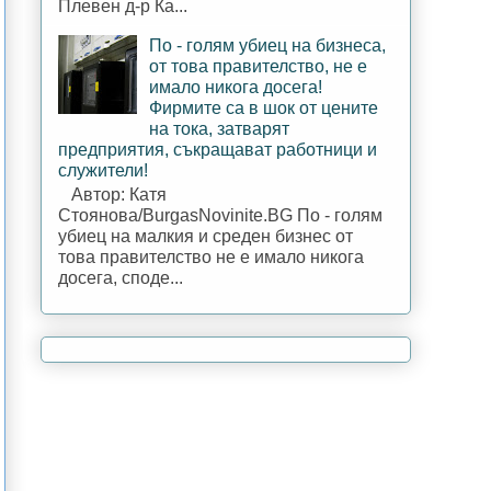
Плевен д-р Ка...
По - голям убиец на бизнеса,
от това правителство, не е
имало никога досега!
Фирмите са в шок от цените
на тока, затварят
предприятия, съкращават работници и
служители!
Автор: Катя
Стоянова/BurgasNovinite.BG По - голям
убиец на малкия и среден бизнес от
това правителство не е имало никога
досега, споде...