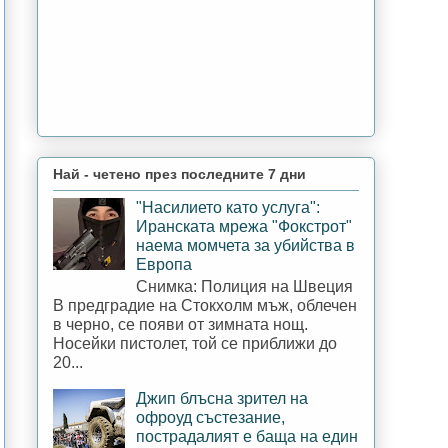
Най - четено през последните 7 дни
"Насилието като услуга":
Иранската мрежа "Фокстрот"
наема момчета за убийства в
Европа
Снимка: Полиция на Швеция
В предградие на Стокхолм мъж, облечен
в черно, се появи от зимната нощ.
Носейки пистолет, той се приближи до
20...
Джип блъсна зрител на
офроуд състезание,
пострадалият е баща на един