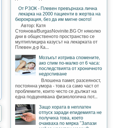
От РЗОК - Плевен превърнаха лична
лекарка на 2000 пациенти в жертва на
бюрокрация, без да им мигне окото!
Автор: Катя
Стоянова/BurgasNovinite.BG От няколко
дни в общественото пространство се
мултиплицира казусът на лекарката от
Плевен д-р Ка...
Мозъкът изтрива спомените,
ако спим по-малко от 6 часа:
последствията от хроничното
недоспиване
Влошена памет, разсеяност,
постоянна умора - това са само част от
проблемите, които често се дължат на
една подценявана физиологична пот...
Защо хората в неплатен
отпуск заради епидемията не
получиха това, което
очакваха по мярка "Запази