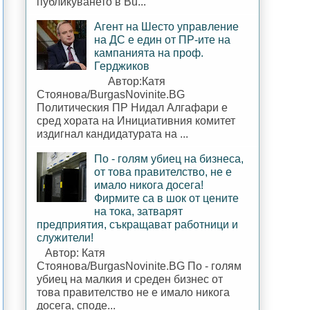
публикуването в Bu...
Агент на Шесто управление
на ДС е един от ПР-ите на
кампанията на проф.
Герджиков
Автор:Катя
Стоянова/BurgasNovinite.BG
Политическия ПР Нидал Алгафари е
сред хората на Инициативния комитет
издигнал кандидатурата на ...
По - голям убиец на бизнеса,
от това правителство, не е
имало никога досега!
Фирмите са в шок от цените
на тока, затварят
предприятия, съкращават работници и
служители!
Автор: Катя
Стоянова/BurgasNovinite.BG По - голям
убиец на малкия и среден бизнес от
това правителство не е имало никога
досега, споде...