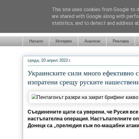
This site uses cookies from Google to de
are shared with Google along with perfo
statistics, and to detect and address a
Новини от Бургас, страната и света!
Начало
Интервю
Анализи
Реклама
сряда, 20 април 2022 г.
Украинските сили много ефективно са
изпратени срещу руските нашествен
Съединените щати са уверени, че Русия все
настъпателна операция.
Настъпателните оп
Донецк са „прелюдия към по-мащабни атак