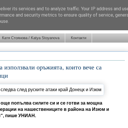
liver its services and to analyze traffic. Your IP address and us
rmance and security metrics to ensure quality of service, gene
buse.
Катя Стоянова / Katya Stoyanova
Контакти
 използвали оръжията, които вече са
ици
 още попълва силите си и се готви за мощна
ерации на нашествениците в района на Изюм и
и“, пише УНИАН.