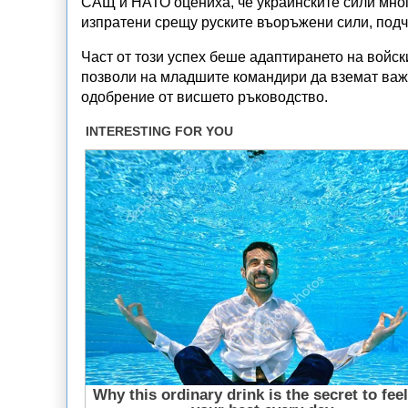
САЩ и НАТО оцениха, че украинските сили мног
изпратени срещу руските въоръжени сили, подч
Част от този успех беше адаптирането на войс
позволи на младшите командири да вземат важ
одобрение от висшето ръководство.