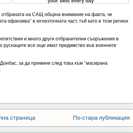
а отбраната на САЩ обърна внимание на факта, че
ата офанзива" в югоизточната част, тъй като в този регион
репятствия и много други отбранителни съоръжения в
 но руснаците все още имат предимство във военните
 Донбас, за да премине след това към "масирана
.
лна страница
По-стара публикация