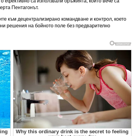
о ефективно са използвали оръжията, които вече са
ерта Пентагонът.
ките към децентрализирано командване и контрол, което
ни решения на бойното поле без предварително