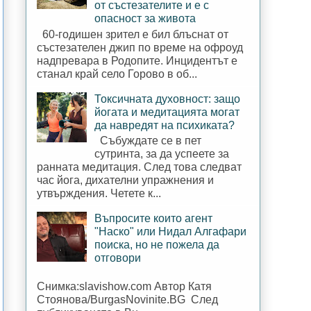
от състезателите и е с
опасност за живота
60-годишен зрител е бил блъснат от
състезателен джип по време на офроуд
надпревара в Родопите. Инцидентът е
станал край село Горово в об...
Токсичната духовност: защо
йогата и медитацията могат
да навредят на психиката?
Събуждате се в пет
сутринта, за да успеете за
ранната медитация. След това следват
час йога, дихателни упражнения и
утвърждения. Четете к...
Въпросите които агент
"Наско" или Нидал Алгафари
поиска, но не пожела да
отговори
Снимка:slavishow.com Автор Катя
Стоянова/BurgasNovinite.BG След