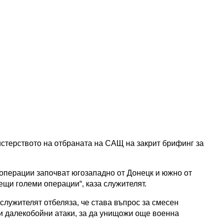
стерството на отбраната на САЩ на закрит брифинг за
операции започват югозападно от Донецк и южно от
ещи големи операции“, каза служителят.
служителят отбеляза, че става въпрос за смесен
 далекобойни атаки, за да унищожи още военна