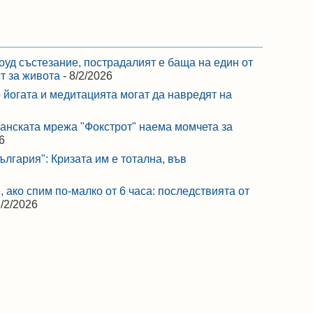
оуд състезание, пострадалият е баща на един от
ст за живота
- 8/2/2026
 йогата и медитацията могат да навредят на
ранската мрежа "Фокстрот" наема момчета за
6
лгария": Кризата им е тотална, във
 ако спим по-малко от 6 часа: последствията от
8/2/2026