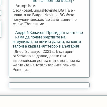
ме" за ноември месец?
Автор: Катя
Стоянова/BurgasNovinite.BG На е -
пощата на BurgasNovinite.BG бяха
получени множество запитвания по
мярка "Запази ме...
Андрей Ковачев: Президентът отново
няма да почете жертвите на
комунизма, но почита датата, на която
започва кървавият терор в България
Днес, 23 август 2021 г., България
отбелязва за дванадесети път
Европейския ден за възпоменание на
жертвите на тоталитарните режими.
Решени...