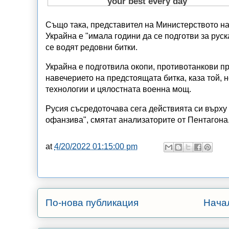
Също така, представител на Министерството н
Украйна е "имала години да се подготви за руск
се водят редовни битки.
Украйна е подготвила окопи, противотанкови п
навечерието на предстоящата битка, каза той,
технологии и цялостната военна мощ.
Русия съсредоточава сега действията си върху
офанзива", смятат анализаторите от Пентагона
at
4/20/2022 01:15:00 pm
По-нова публикация
Нача