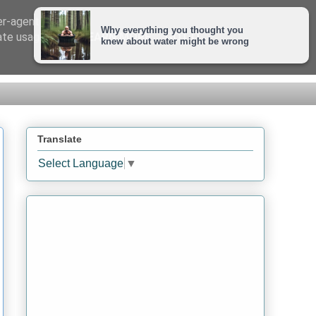
er-agent
rate usage
LEARN MORE
GOT IT
Translate
Select Language
▼