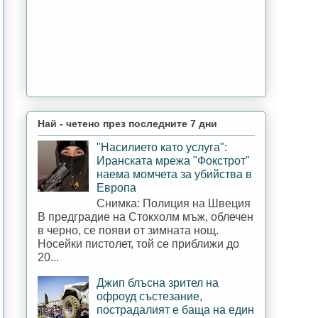
Най - четено през последните 7 дни
"Насилието като услуга":
Иранската мрежа "Фокстрот"
наема момчета за убийства в
Европа
Снимка: Полиция на Швеция
В предградие на Стокхолм мъж, облечен
в черно, се появи от зимната нощ.
Носейки пистолет, той се приближи до
20...
Джип блъсна зрител на
офроуд състезание,
пострадалият е баща на един