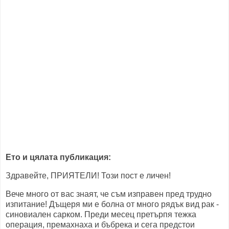
Ето и цялата публикация:
Здравейте, ПРИЯТЕЛИ! Този пост е личен!
Вече много от вас знаят, че съм изправен пред трудно
изпитание! Дъщеря ми е болна от много рядък вид рак -
синовиален сарком. Преди месец претърпя тежка
операция, премахнаха и бъбрека и сега предстои