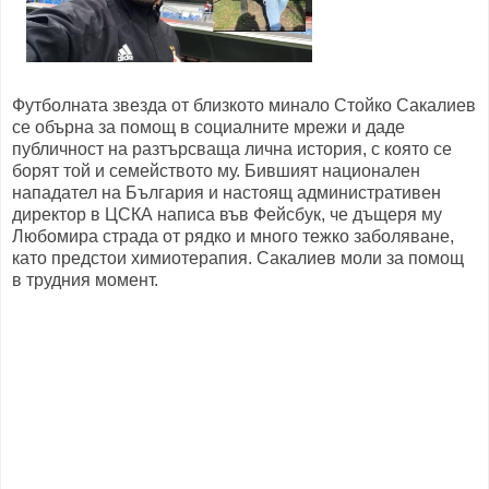
Футболната звезда от близкото минало Стойко Сакалиев
се обърна за помощ в социалните мрежи и даде
публичност на разтърсваща лична история, с която се
борят той и семейството му. Бившият национален
нападател на България и настоящ административен
директор в ЦСКА написа във Фейсбук, че дъщеря му
Любомира страда от рядко и много тежко заболяване,
като предстои химиотерапия. Сакалиев моли за помощ
в трудния момент.