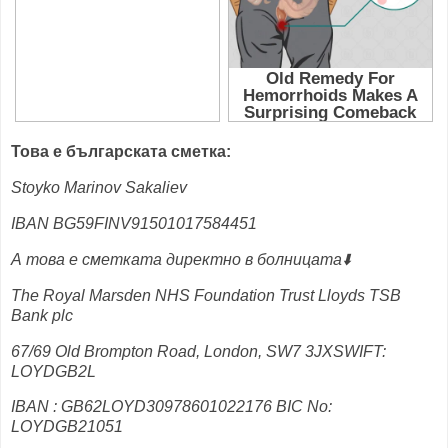
Това е българската сметка:
Stoyko Marinov Sakaliev
IBAN BG59FINV91501017584451
А това е сметката директно в болницата⬇️
The Royal Marsden NHS Foundation Trust Lloyds TSB
Bank plc
67/69 Old Brompton Road, London, SW7 3JXSWIFT:
LOYDGB2L
IBAN : GB62LOYD30978601022176 BIC No:
LOYDGB21051