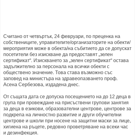
Считано от четвъртък, 24 февруари, по преценка на
собствениците, управителите/организаторите на обекти/
мероприятия може в обекта/на събитието да се допускат
посетители без изискване да предоставят „зелен
сертификат“. Изискването за „зелен сертификат“ остава
задължително за персонала на всички обекти с
обществено значение. Това става възможно със
заповед на министъра на здравеопазването проф.
Асена Сербезова, издадена днес.
От същата дата се допуска посещението на до 12 деца в
група при провеждане на присъствени групови занятия
за деца в езикови, образователни центрове, центрове за
подкрепа на личностно развитие и други обучителни
центрове и школи при носене на защитни маски за лице,
хигиена на ръцете, редовно проветряване на всеки час
и дезинфекция.