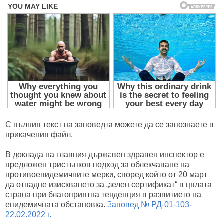
С пълния текст на заповедта можете да се запознаете в
прикачения файл.
В доклада на главния държавен здравен инспектор е
предложен тристъпков подход за облекчаване на
противоепидемичните мерки, според който от 20 март
да отпадне изискването за „зелен сертификат“ в цялата
страна при благоприятна тенденция в развитието на
епидемичната обстановка.
Заповед № РД-01-103-
22.02.2022 г.