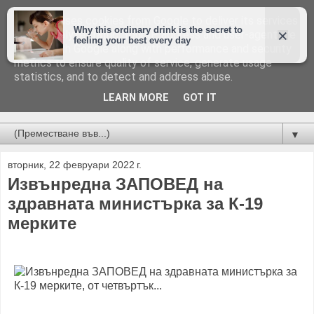
This site uses cookies from Google to deliver its services
and to analyze traffic. Your IP address and user-agent are
shared with Google along with performance and security
metrics to ensure quality of service, generate usage
statistics, and to detect and address abuse.
LEARN MORE
GOT IT
Новини от Бургас, страната и света!
▼
вторник, 22 февруари 2022 г.
Извънредна ЗАПОВЕД на
здравната министърка за К-19
мерките