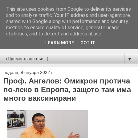
This site uses cookies from Google to deliver its services
and to analyze traffic. Your IP address and user-agent are
shared with Google along with performance and security
metrics to ensure quality of service, generate usage
statistics, and to detect and address abuse.
LEARN MORE
GOT IT
Новини от Бургас, страната и света!
▼
неделя, 9 януари 2022 г.
Проф. Ангелов: Омикрон протича
по-леко в Европа, защото там има
много ваксинирани