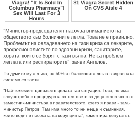
"Министър-председателят насочва вниманието на
обществото към болничните легла. Това не е правилно.
Проблемът на овладяването на тази криза са лекарите,
професионалистите по здравни кризи, санитарите,
хората, които се борят с тази вълна. Не са проблем
леглата или респираторите", заяви Ангелов.
По думите му е лъжа, че 50% от болничните легла в здравната
система са заети.
"Най-големият цинизъм в цялата таи ситуация. Това, че има
злоупотреба с процедурата за тестовете за деца стана ясно от
заместник-министъра в правителството, което я прави - зам.-
министър Петров. Там има много точни неща и съмнения,
които водят в посоката на корупцията", коментира депутатът.