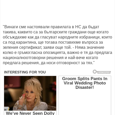
"Винаги сме настоявали правилата в НС да бъдат
такива, каквито са за българските граждани още когато
обсъждахме как да гласуват народните избраници, които
са под карантина, ще тогава поставихме въпроса за
зеления сертификат, заяви още той. - Няма значение
колко е гръмогласна опозицията, важно е тя да предлага
националноотговорни решения и най-вече когато
предлага решения, да носи отговорност за тях."