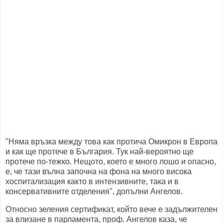
"Няма връзка между това как протича Омикрон в Европа
и как ще протече в България. Тук най-вероятно ще
протече по-тежко. Нещото, което е много лошо и опасно,
е, че тази вълна започна на фона на много висока
хоспитализация както в интензивните, така и в
консервативните отделения", допълни Ангелов.
Относно зеления сертификат, който вече е задължителен
за влизане в парламента, проф. Ангелов каза, че