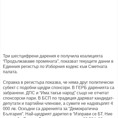
Три шестцифрени дарения е получила коалицията
“Продължаваме промяната”, показват текущите данни в
Единния регистър по Изборния кодекс към Сметната
палата.
Справка в регистъра показва, че няма друг политически
субект с подобни щедри спонсори. В ГЕРБ даренията са
забранени. ДПС и “Има такъв народ” също не отчитат
спонсорски пари. В БСП по традиция даряват кандидат-
депутати и партийни членове, а сумите не надхвърлят 4
000 лв. Оскъдни са даренията за “Демократична
България”. Най-щедрият дарител в “Изправи се БТ. Ние