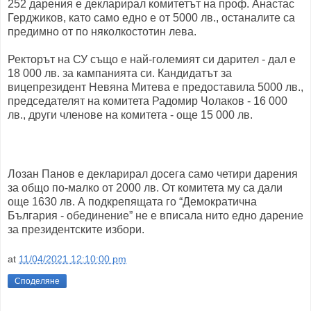
252 дарения е декларирал комитетът на проф. Анастас
Герджиков, като само едно е от 5000 лв., останалите са
предимно от по няколкостотин лева.
Ректорът на СУ също е най-големият си дарител - дал е
18 000 лв. за кампанията си. Кандидатът за
вицепрезидент Невяна Митева е предоставила 5000 лв.,
председателят на комитета Радомир Чолаков - 16 000
лв., други членове на комитета - още 15 000 лв.
Лозан Панов е декларирал досега само четири дарения
за общо по-малко от 2000 лв. От комитета му са дали
още 1630 лв. А подкрепящата го “Демократична
България - обединение” не е вписала нито едно дарение
за президентските избори.
at
11/04/2021 12:10:00 pm
Споделяне