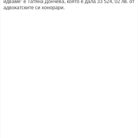
идваме” е Татяна Дончева, която е дала 33 524, 02 лв. от
адвокатските си хонорари.