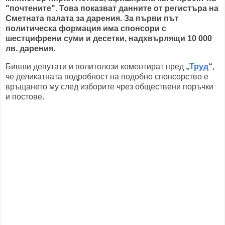
"почтените". Това показват данните от регистъра на
Сметната палата за дарения. За първи път
политическа формация има спонсори с
шестцифрени суми и десетки, надхвърлящи 10 000
лв. дарения.
Бивши депутати и политолози коментират пред
„
Труд
“
,
че деликатната подробност на подобно спонсорство е
връщането му след изборите чрез обществени поръчки
и постове.