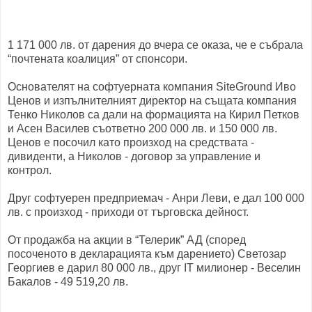
1 171 000 лв. от дарения до вчера се оказа, че е събрала
“почтената коалиция” от спонсори.
Основателят на софтуерната компания SiteGround Иво
Ценов и изпълнителният директор на същата компания
Тенко Николов са дали на формацията на Кирил Петков
и Асен Василев съответно 200 000 лв. и 150 000 лв.
Ценов е посочил като произход на средствата -
дивиденти, а Николов - договор за управление и
контрол.
Друг софтуерен предприемач - Анри Леви, е дал 100 000
лв. с произход - приходи от търговска дейност.
От продажба на акции в “Телерик” АД (според
посоченото в декларацията към дарението) Светозар
Георгиев е дарил 80 000 лв., друг IT милионер - Веселин
Бакалов - 49 519,20 лв.