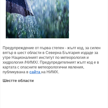
Предупреждение от първа степен - жълт код, за силен
вятър в шест области в Северна България издаде за
утре Националният институт по метеорология и
хидрология /НИМХ/. Предупредителният жълт код е в
картата с опасните метеорологични явления,
публикувана в
сайта
на НИМХ.
Шестте области