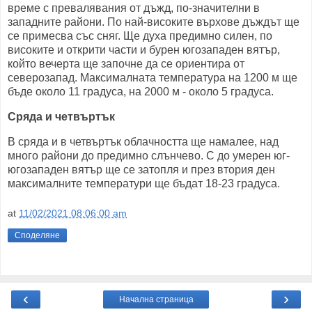
време с превалявания от дъжд, по-значителни в
западните райони. По най-високите върхове дъждът ще
се примесва със сняг. Ще духа предимно силен, по
високите и открити части и бурен югозападен вятър,
който вечерта ще започне да се ориентира от
северозапад. Максималната температура на 1200 м ще
бъде около 11 градуса, на 2000 м - около 5 градуса.
Сряда и четвъртък
В сряда и в четвъртък облачността ще намалее, над
много райони до предимно слънчево. С до умерен юг-
югозападен вятър ще се затопля и през втория ден
максималните температури ще бъдат 18-23 градуса.
at
11/02/2021 08:06:00 am
Споделяне
‹
›
Начална страница