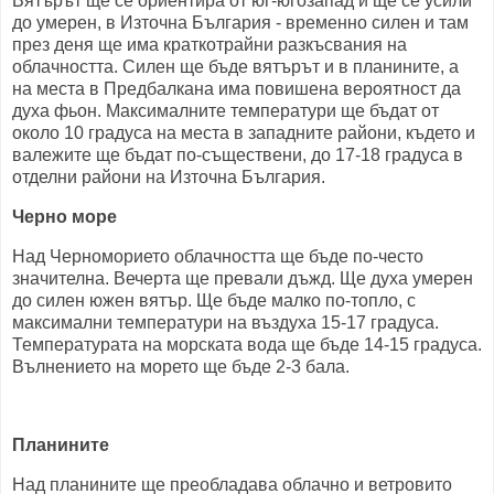
Вятърът ще се ориентира от юг-югозапад и ще се усили
до умерен, в Източна България - временно силен и там
през деня ще има краткотрайни разкъсвания на
облачността. Силен ще бъде вятърът и в планините, а
на места в Предбалкана има повишена вероятност да
духа фьон. Максималните температури ще бъдат от
около 10 градуса на места в западните райони, където и
валежите ще бъдат по-съществени, до 17-18 градуса в
отделни райони на Източна България.
Черно море
Над Черноморието облачността ще бъде по-често
значителна. Вечерта ще превали дъжд. Ще духа умерен
до силен южен вятър. Ще бъде малко по-топло, с
максимални температури на въздуха 15-17 градуса.
Температурата на морската вода ще бъде 14-15 градуса.
Вълнението на морето ще бъде 2-3 бала.
Планините
Над планините ще преобладава облачно и ветровито