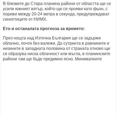
В близките до Стара планина райони от областта ще се
усили южният вятър, който ще се прояви като фьон, с
пориви между 20-24 метра в секунда, предупреждават
синоптиците от НИМХ.
Ето и останалата прогноза за времето:
През нощта над Източна България ще се задържи
облачно, почти без валежи. До сутринта в равнините и
низините в западната половина от страната отново ще
се образува ниска облачност или мъгла, в планинските
райони там ще бъде предимно ясно. Минималните