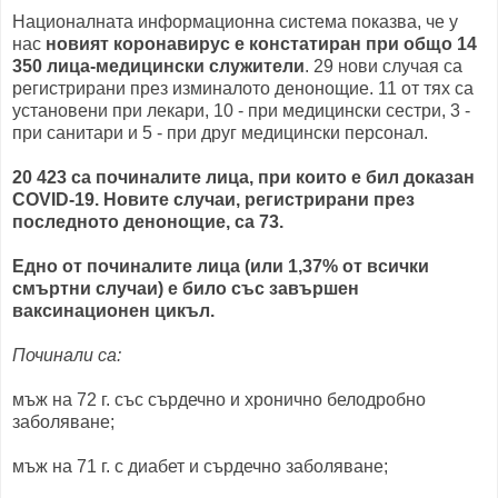
Националната информационна система показва, че у
нас
новият коронавирус е констатиран при общо 14
350 лица-медицински служители
. 29 нови случая са
регистрирани през изминалото денонощие. 11 от тях са
установени при лекари, 10 - при медицински сестри, 3 -
при санитари и 5 - при друг медицински персонал.
20 423 са починалите лица, при които е бил доказан
COVID-19. Новите случаи, регистрирани през
последното денонощие, са 73.
Едно от починалите лица (или 1,37% от всички
смъртни случаи) е било със завършен
ваксинационен цикъл.
Починали са:
мъж на 72 г. със сърдечно и хронично белодробно
заболяване;
мъж на 71 г. с диабет и сърдечно заболяване;