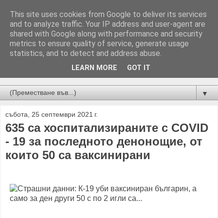
This site uses cookies from Google to deliver its services
and to analyze traffic. Your IP address and user-agent are
shared with Google along with performance and security
metrics to ensure quality of service, generate usage
statistics, and to detect and address abuse.
LEARN MORE
GOT IT
Новини от Бургас, страната и света!
▼
събота, 25 септември 2021 г.
635 са хоспитализираните с COVID
- 19 за последното денонощие, от
които 50 са ваксинирани