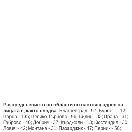
Разпределението по области по настоящ адрес на
лицата е, както следва:
Благоевград - 97; Бургас - 112;
Варна - 135; Велико Търново - 96; Видин - 33; Враца - 31;
Габрово - 40; Добрич - 37; Кърджали - 13; Кюстендил - 30;
Ловеч - 42; Монтана - 31; Пазарджик - 47; Перник - 50;