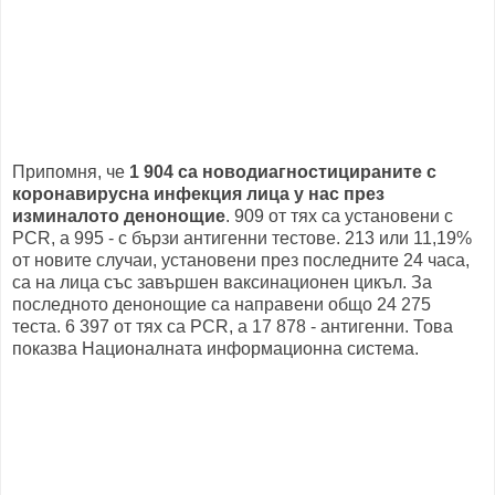
Припомня, че
1 904 са новодиагностицираните с
коронавирусна инфекция лица у нас през
изминалото денонощие
. 909 от тях са установени с
PCR, а 995 - с бързи антигенни тестове. 213 или 11,19%
от новите случаи, установени през последните 24 часа,
са на лица със завършен ваксинационен цикъл. За
последното денонощие са направени общо 24 275
теста. 6 397 от тях са PCR, а 17 878 - антигенни. Това
показва Националната информационна система.