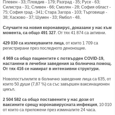
Плевен - 33; Пловдив - 179; Разград - 35; Русе - 63;
Силистра - 31; Сливен - 66; Смолян - 28; София област -
75; София град - 341; Стара Загора - 103; Търговище -
38; Хасково - 37; Шумен - 33; Ямбол - 48.
Случаите на новия коронавирус, доказани у нас към
момента, са общо 491 327
. От тях 41 874 са активни.
429 030 са излекуваните лица
, от които 1 709 са
регистрирани през последното денонощие.
4 969 са общо пациентите с потвърден COVID-19,
настанени в лечебни заведения за болнична помощ.
От тях 416 се намират в интензивни структури.
Новопостъпилите в болнично заведение лица са 635, от
които 50 души (7,87 %) са със завършен ваксинационен
цикъл.
2 504 582 са общо поставените у нас дози от
ваксините срещу коронавирусната инфекция
, 10 010
от които са приложени през изминалите 24 часа.